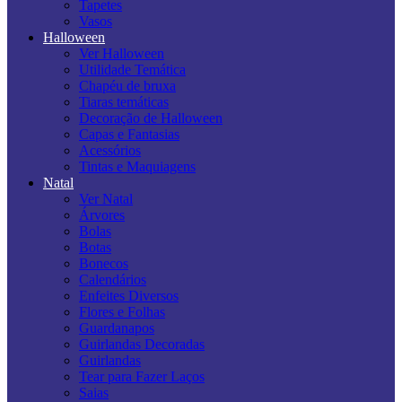
Tapetes
Vasos
Halloween
Ver Halloween
Utilidade Temática
Chapéu de bruxa
Tiaras temáticas
Decoração de Halloween
Capas e Fantasias
Acessórios
Tintas e Maquiagens
Natal
Ver Natal
Árvores
Bolas
Botas
Bonecos
Calendários
Enfeites Diversos
Flores e Folhas
Guardanapos
Guirlandas Decoradas
Guirlandas
Tear para Fazer Laços
Saias