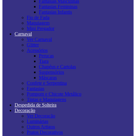
Fantasias Masculinas
Fantasias Femininas
Fantasias Infantis
Fio de Fada
Maquiagem
Mini Pregador
Carnaval
Ver Carnaval
Glitter
Acessórios
Perucas
Tiara
Chapéus e Cartolas
Suspensórios
Máscaras
Confete e Serpentina
Fantasias
Pompom e Chicote Metálico
Tintas e Maquiagens
Despedida de Solteira
Decoração
Ver Decoração
Luminárias
Outros Artigos
Pratos Decorativos