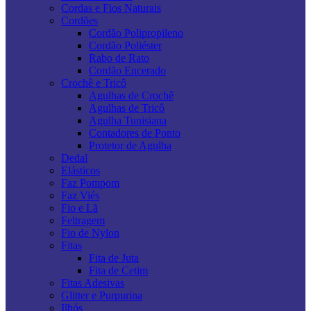
Cordas e Fios Naturais
Cordões
Cordão Polipropileno
Cordão Poliéster
Rabo de Rato
Cordão Encerado
Crochê e Tricô
Agulhas de Crochê
Agulhas de Tricô
Agulha Tunisiana
Contadores de Ponto
Protetor de Agulha
Dedal
Elásticos
Faz Pompom
Faz Viés
Fio e Lã
Feltragem
Fio de Nylon
Fitas
Fita de Juta
Fita de Cetim
Fitas Adesivas
Glitter e Purpurina
Ilhós