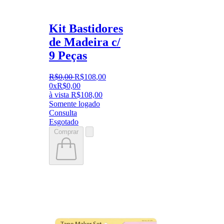
Kit Bastidores
de Madeira c/
9 Peças
R$
0
,
00
R$
108
,
00
0x
R$
0,00
à vista
R$
108,00
Somente logado
Consulta
Esgotado
Comprar