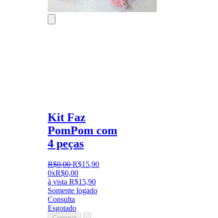
Kit Faz
PomPom com
4 peças
R$
0
,
00
R$
15
,
90
0x
R$
0,00
à vista
R$
15,90
Somente logado
Consulta
Esgotado
Comprar