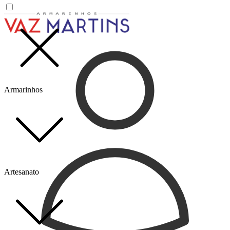
Armarinhos
Artesanato