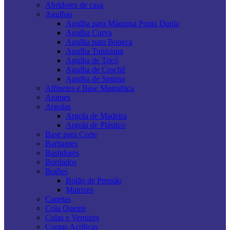
Abridores de casa
Agulhas
Agulha para Máquina Ponta Dupla
Agulha Curva
Agulha para Boneca
Agulha Tunisiana
Agulha de Tricô
Agulha de Crochê
Agulha de Smirna
Alfinetes e Base Magnética
Arames
Argolas
Argola de Madeira
Argola de Plástico
Base para Corte
Barbantes
Bastidores
Bordados
Botões
Botão de Pressão
Matrizes
Canetas
Cola Quente
Colas e Vernizes
Contas Acrílicas