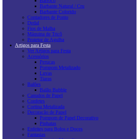
Barroco
Barbante Natural / Cru
Barbante Colorido
Contadores de Ponto
Dedal
Fios de Malha
Máquina de Tricô
Protetor de Agulha
Artigos para Festa
Ver Artigos para Festa
Acessórios
Perucas
Pompom Metalizado
Luvas
Tiaras
Balões
Balão Bubble
Canudos de Papel
Confetes
Cortina Metalizada
Decoração de Papel
Pompom de Papel Decorativo
Pinhatas
Enfeites para Bolos e Doces
Fantasias