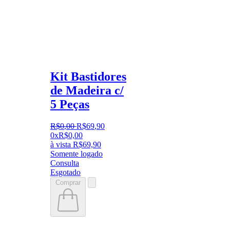
Kit Bastidores
de Madeira c/
5 Peças
R$
0
,
00
R$
69
,
90
0x
R$
0,00
à vista
R$
69,90
Somente logado
Consulta
Esgotado
Comprar