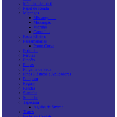
Máquina de Tricô
Papel de Renda
Miçangas
Missanguinha
Missangão
Vidrilho
Canutilho
Passa Elástico
Passamanarias
Ponto Curva
Pedrarias
Pérolas
Pincéis
Pinças
Pingente de Seda
Pinos Plásticos e Aplicadores
Pompom
Réguas
Rendas
Sianinha
Soutache
Tapeçaria
Agulha de Smirna
Teares
Fecho de Contato