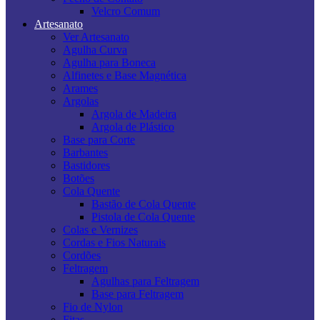
Velcro Comum
Artesanato
Ver Artesanato
Agulha Curva
Agulha para Boneca
Alfinetes e Base Magnética
Arames
Argolas
Argola de Madeira
Argola de Plástico
Base para Corte
Barbantes
Bastidores
Botões
Cola Quente
Bastão de Cola Quente
Pistola de Cola Quente
Colas e Vernizes
Cordas e Fios Naturais
Cordões
Feltragem
Agulhas para Feltragem
Base para Feltragem
Fio de Nylon
Fitas