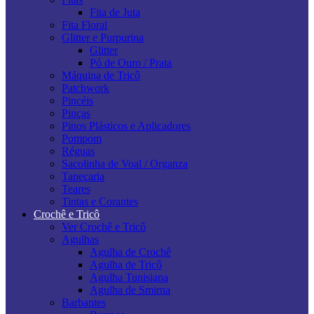
Fita de Juta
Fita Floral
Glitter e Purpurina
Glitter
Pó de Ouro / Prata
Máquina de Tricô
Patchwork
Pincéis
Pinças
Pinos Plásticos e Aplicadores
Pompom
Réguas
Sacolinha de Voal / Organza
Tapeçaria
Teares
Tintas e Corantes
Crochê e Tricô
Ver Crochê e Tricô
Agulhas
Agulha de Crochê
Agulha de Tricô
Agulha Tunisiana
Agulha de Smirna
Barbantes