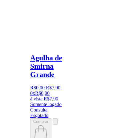
Agulha de
Smirna
Grande
R$
0
,
00
R$
7
,
90
0x
R$
0,00
à vista
R$
7,90
Somente logado
Consulta
Esgotado
Comprar