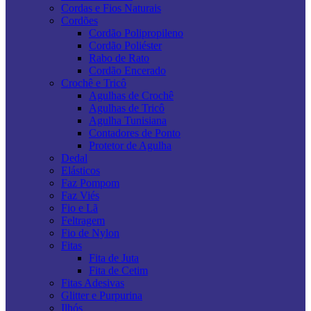
Cordas e Fios Naturais
Cordões
Cordão Polipropileno
Cordão Poliéster
Rabo de Rato
Cordão Encerado
Crochê e Tricô
Agulhas de Crochê
Agulhas de Tricô
Agulha Tunisiana
Contadores de Ponto
Protetor de Agulha
Dedal
Elásticos
Faz Pompom
Faz Viés
Fio e Lã
Feltragem
Fio de Nylon
Fitas
Fita de Juta
Fita de Cetim
Fitas Adesivas
Glitter e Purpurina
Ilhós