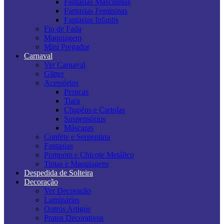
Fantasias Masculinas
Fantasias Femininas
Fantasias Infantis
Fio de Fada
Maquiagem
Mini Pregador
Carnaval
Ver Carnaval
Glitter
Acessórios
Perucas
Tiara
Chapéus e Cartolas
Suspensórios
Máscaras
Confete e Serpentina
Fantasias
Pompom e Chicote Metálico
Tintas e Maquiagens
Despedida de Solteira
Decoração
Ver Decoração
Luminárias
Outros Artigos
Pratos Decorativos