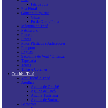
Fita de Juta
Fita Floral
Glitter e Purpurina
Glitter
Pó de Ouro / Prata
Máquina de Tricô
Patchwork
Pincéis
Pinças
Pinos Plásticos e Aplicadores
Pompom
Réguas
Sacolinha de Voal / Organza
Tapeçaria
Teares
Tintas e Corantes
Crochê e Tricô
Ver Crochê e Tricô
Agulhas
Agulha de Crochê
Agulha de Tricô
Agulha Tunisiana
Agulha de Smirna
Barbantes