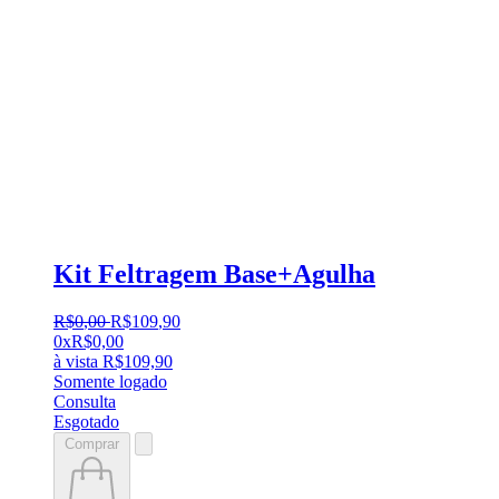
Kit Feltragem Base+Agulha
R$
0
,
00
R$
109
,
90
0x
R$
0,00
à vista
R$
109,90
Somente logado
Consulta
Esgotado
Comprar