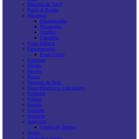
Máquina de Tricô
Papel de Renda
Miçangas
Missanguinha
Missangão
Vidrilho
Canutilho
Passa Elástico
Passamanarias
Ponto Curva
Pedrarias
Pérolas
Pincéis
Pinças
Pingente de Seda
Pinos Plásticos e Aplicadores
Pompom
Réguas
Rendas
Sianinha
Soutache
Tapeçaria
Agulha de Smirna
Teares
Fecho de Contato