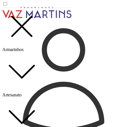
Armarinhos
Artesanato