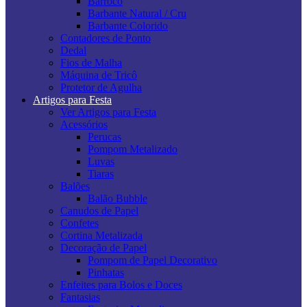
Barroco
Barbante Natural / Cru
Barbante Colorido
Contadores de Ponto
Dedal
Fios de Malha
Máquina de Tricô
Protetor de Agulha
Artigos para Festa
Ver Artigos para Festa
Acessórios
Perucas
Pompom Metalizado
Luvas
Tiaras
Balões
Balão Bubble
Canudos de Papel
Confetes
Cortina Metalizada
Decoração de Papel
Pompom de Papel Decorativo
Pinhatas
Enfeites para Bolos e Doces
Fantasias