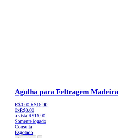
Agulha para Feltragem Madeira
R$
0
,
00
R$
16
,
90
0x
R$
0,00
à vista
R$
16,90
Somente logado
Consulta
Esgotado