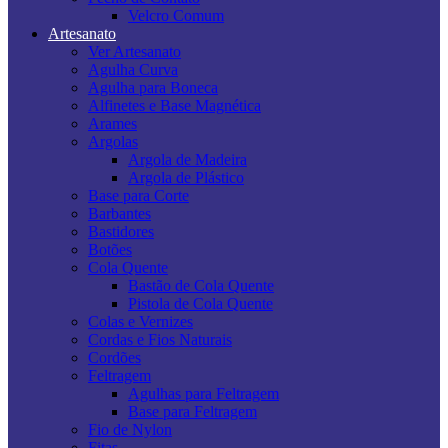
Velcro Comum
Artesanato
Ver Artesanato
Agulha Curva
Agulha para Boneca
Alfinetes e Base Magnética
Arames
Argolas
Argola de Madeira
Argola de Plástico
Base para Corte
Barbantes
Bastidores
Botões
Cola Quente
Bastão de Cola Quente
Pistola de Cola Quente
Colas e Vernizes
Cordas e Fios Naturais
Cordões
Feltragem
Agulhas para Feltragem
Base para Feltragem
Fio de Nylon
Fitas