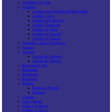
Abridores de casa
Agulhas
Agulha para Máquina Ponta Dupla
Agulha Curva
Agulha para Boneca
Agulha Tunisiana
Agulha de Tricô
Agulha de Crochê
Agulha de Smirna
Alfinetes e Base Magnética
Arames
Argolas
Argola de Madeira
Argola de Plástico
Base para Corte
Barbantes
Bastidores
Bordados
Botões
Botão de Pressão
Matrizes
Canetas
Cola Quente
Colas e Vernizes
Contas Acrílicas