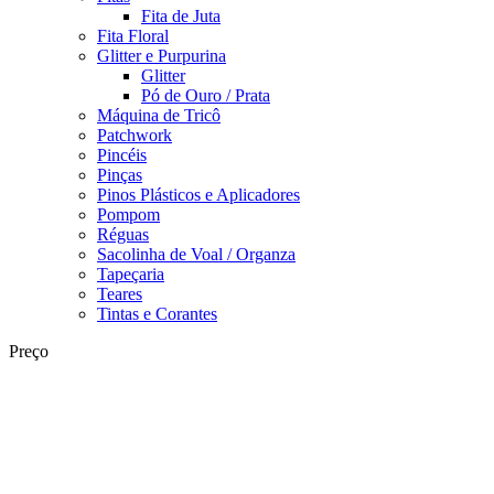
Fita de Juta
Fita Floral
Glitter e Purpurina
Glitter
Pó de Ouro / Prata
Máquina de Tricô
Patchwork
Pincéis
Pinças
Pinos Plásticos e Aplicadores
Pompom
Réguas
Sacolinha de Voal / Organza
Tapeçaria
Teares
Tintas e Corantes
Preço