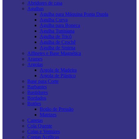
Abridores de casa
Agulhas
Agulha para Máquina Ponta Dupla
Agulha Curva
Agulha para Boneca
Agulha Tunisiana
Agulha de Tricô
Agulha de Crochê
Agulha de Smirna
Alfinetes e Base Magnética
Arames
Argolas
Argola de Madeira
Argola de Plástico
Base para Corte
Barbantes
Bastidores
Bordados
Botões
Botão de Pressão
Matrizes
Canetas
Cola Quente
Colas e Vernizes
Contas Acrílicas