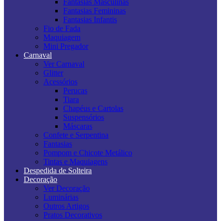
Fantasias Masculinas
Fantasias Femininas
Fantasias Infantis
Fio de Fada
Maquiagem
Mini Pregador
Carnaval
Ver Carnaval
Glitter
Acessórios
Perucas
Tiara
Chapéus e Cartolas
Suspensórios
Máscaras
Confete e Serpentina
Fantasias
Pompom e Chicote Metálico
Tintas e Maquiagens
Despedida de Solteira
Decoração
Ver Decoração
Luminárias
Outros Artigos
Pratos Decorativos