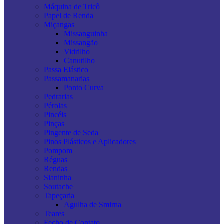
Máquina de Tricô
Papel de Renda
Miçangas
Missanguinha
Missangão
Vidrilho
Canutilho
Passa Elástico
Passamanarias
Ponto Curva
Pedrarias
Pérolas
Pincéis
Pinças
Pingente de Seda
Pinos Plásticos e Aplicadores
Pompom
Réguas
Rendas
Sianinha
Soutache
Tapeçaria
Agulha de Smirna
Teares
Fecho de Contato