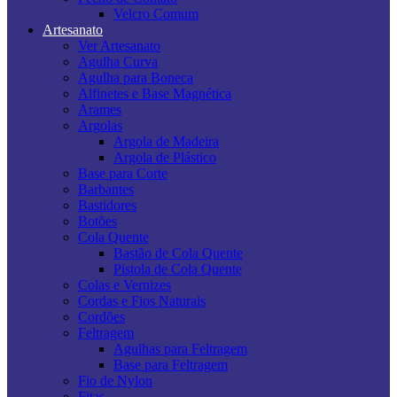
Velcro Comum
Artesanato
Ver Artesanato
Agulha Curva
Agulha para Boneca
Alfinetes e Base Magnética
Arames
Argolas
Argola de Madeira
Argola de Plástico
Base para Corte
Barbantes
Bastidores
Botões
Cola Quente
Bastão de Cola Quente
Pistola de Cola Quente
Colas e Vernizes
Cordas e Fios Naturais
Cordões
Feltragem
Agulhas para Feltragem
Base para Feltragem
Fio de Nylon
Fitas