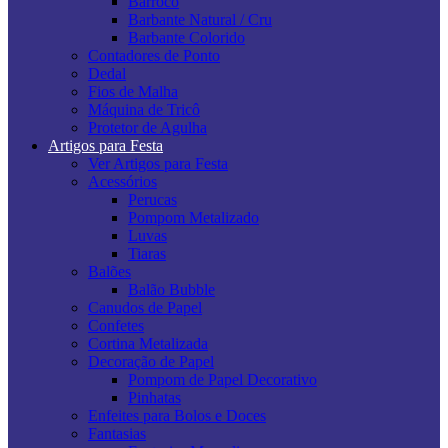
Barroco
Barbante Natural / Cru
Barbante Colorido
Contadores de Ponto
Dedal
Fios de Malha
Máquina de Tricô
Protetor de Agulha
Artigos para Festa
Ver Artigos para Festa
Acessórios
Perucas
Pompom Metalizado
Luvas
Tiaras
Balões
Balão Bubble
Canudos de Papel
Confetes
Cortina Metalizada
Decoração de Papel
Pompom de Papel Decorativo
Pinhatas
Enfeites para Bolos e Doces
Fantasias