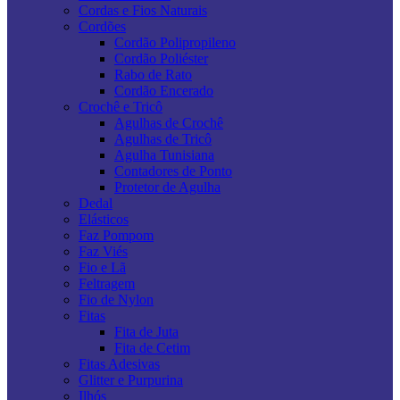
Cordas e Fios Naturais
Cordões
Cordão Polipropileno
Cordão Poliéster
Rabo de Rato
Cordão Encerado
Crochê e Tricô
Agulhas de Crochê
Agulhas de Tricô
Agulha Tunisiana
Contadores de Ponto
Protetor de Agulha
Dedal
Elásticos
Faz Pompom
Faz Viés
Fio e Lã
Feltragem
Fio de Nylon
Fitas
Fita de Juta
Fita de Cetim
Fitas Adesivas
Glitter e Purpurina
Ilhós