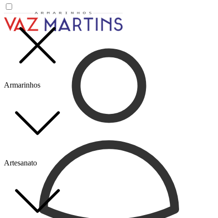
Armarinhos
Artesanato