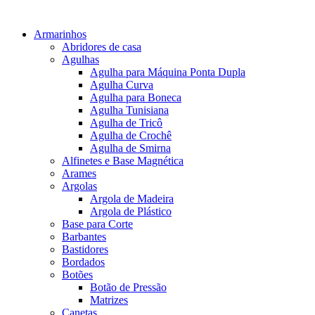
Armarinhos
Abridores de casa
Agulhas
Agulha para Máquina Ponta Dupla
Agulha Curva
Agulha para Boneca
Agulha Tunisiana
Agulha de Tricô
Agulha de Crochê
Agulha de Smirna
Alfinetes e Base Magnética
Arames
Argolas
Argola de Madeira
Argola de Plástico
Base para Corte
Barbantes
Bastidores
Bordados
Botões
Botão de Pressão
Matrizes
Canetas