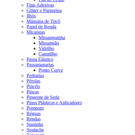
Fitas Adesivas
Glitter e Purpurina
Ilhós
Máquina de Tricô
Papel de Renda
Miçangas
Missanguinha
Missangão
Vidrilho
Canutilho
Passa Elástico
Passamanarias
Ponto Curva
Pedrarias
Pérolas
Pincéis
Pinças
Pingente de Seda
Pinos Plásticos e Aplicadores
Pompom
Réguas
Rendas
Sianinha
Soutache