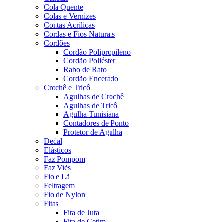
Cola Quente
Colas e Vernizes
Contas Acrílicas
Cordas e Fios Naturais
Cordões
Cordão Polipropileno
Cordão Poliéster
Rabo de Rato
Cordão Encerado
Crochê e Tricô
Agulhas de Crochê
Agulhas de Tricô
Agulha Tunisiana
Contadores de Ponto
Protetor de Agulha
Dedal
Elásticos
Faz Pompom
Faz Viés
Fio e Lã
Feltragem
Fio de Nylon
Fitas
Fita de Juta
Fita de Cetim