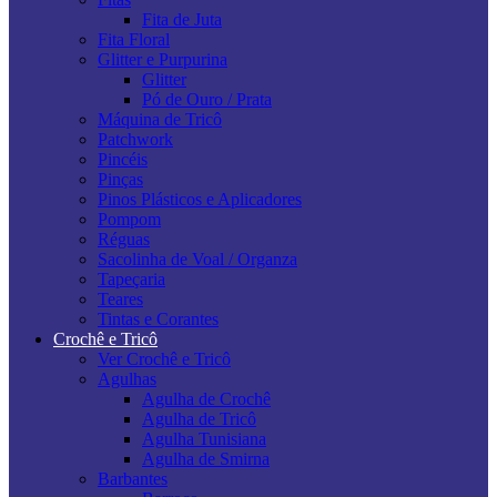
Fita de Juta
Fita Floral
Glitter e Purpurina
Glitter
Pó de Ouro / Prata
Máquina de Tricô
Patchwork
Pincéis
Pinças
Pinos Plásticos e Aplicadores
Pompom
Réguas
Sacolinha de Voal / Organza
Tapeçaria
Teares
Tintas e Corantes
Crochê e Tricô
Ver Crochê e Tricô
Agulhas
Agulha de Crochê
Agulha de Tricô
Agulha Tunisiana
Agulha de Smirna
Barbantes