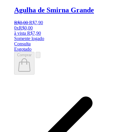
Agulha de Smirna Grande
R$
0
,
00
R$
7
,
90
0x
R$
0,00
à vista
R$
7,90
Somente logado
Consulta
Esgotado
Comprar