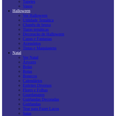
Tapetes
Vasos
Halloween
Ver Halloween
Utilidade Temática
Chapéu de bruxa
Tiaras temáticas
Decoração de Halloween
Capas e Fantasias
Acessórios
Tintas e Maquiagens
Natal
Ver Natal
Árvores
Bolas
Botas
Bonecos
Calendários
Enfeites Diversos
Flores e Folhas
Guardanapos
Guirlandas Decoradas
Guirlandas
Tear para Fazer Laços
Saias