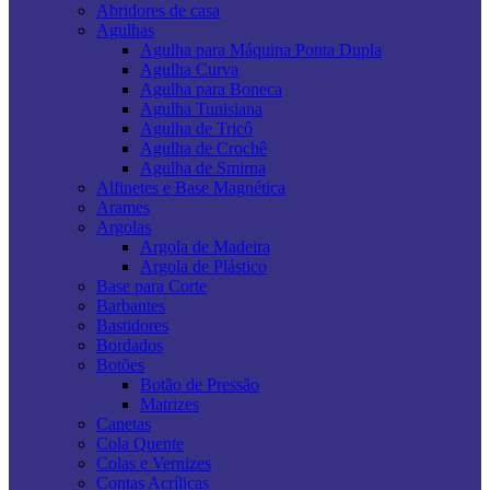
Abridores de casa
Agulhas
Agulha para Máquina Ponta Dupla
Agulha Curva
Agulha para Boneca
Agulha Tunisiana
Agulha de Tricô
Agulha de Crochê
Agulha de Smirna
Alfinetes e Base Magnética
Arames
Argolas
Argola de Madeira
Argola de Plástico
Base para Corte
Barbantes
Bastidores
Bordados
Botões
Botão de Pressão
Matrizes
Canetas
Cola Quente
Colas e Vernizes
Contas Acrílicas