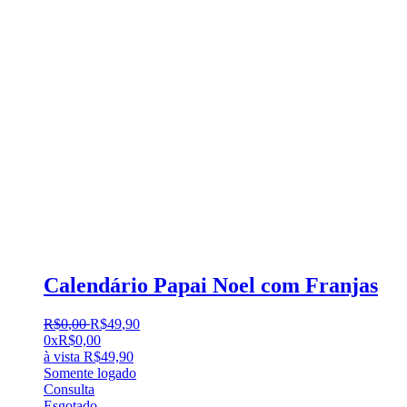
Calendário Papai Noel com Franjas
R$
0
,
00
R$
49
,
90
0x
R$
0,00
à vista
R$
49,90
Somente logado
Consulta
Esgotado