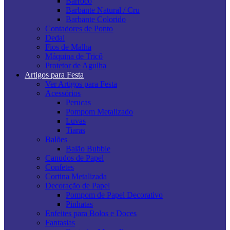
Barroco
Barbante Natural / Cru
Barbante Colorido
Contadores de Ponto
Dedal
Fios de Malha
Máquina de Tricô
Protetor de Agulha
Artigos para Festa
Ver Artigos para Festa
Acessórios
Perucas
Pompom Metalizado
Luvas
Tiaras
Balões
Balão Bubble
Canudos de Papel
Confetes
Cortina Metalizada
Decoração de Papel
Pompom de Papel Decorativo
Pinhatas
Enfeites para Bolos e Doces
Fantasias