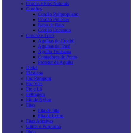
Cordas e Fios Naturais
Cordões
Cordão Polipropileno
Cordão Poliéster
Rabo de Rato
Cordão Encerado
Crochê e Tricô
Agulhas de Crochê
Agulhas de Tricô
Agulha Tunisiana
Contadores de Ponto
Protetor de Agulha
Dedal
Elásticos
Faz Pompom
Faz Viés
Fio e Lã
Feltragem
Fio de Nylon
Fitas
Fita de Juta
Fita de Cetim
Fitas Adesivas
Glitter e Purpurina
Ilhós