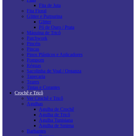
Fita de Juta
Fita Floral
Glitter e Purpurina
Glitter
Pó de Ouro / Prata
Máquina de Tricô
Patchwork
Pincéis
Pinças
Pinos Plásticos e Aplicadores
Pompom
Réguas
Sacolinha de Voal / Organza
Tapeçaria
Teares
Tintas e Corantes
Crochê e Tricô
Ver Crochê e Tricô
Agulhas
Agulha de Crochê
Agulha de Tricô
Agulha Tunisiana
Agulha de Smirna
Barbantes