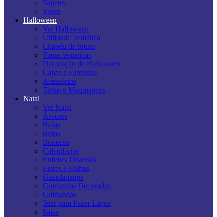
Tapetes
Vasos
Halloween
Ver Halloween
Utilidade Temática
Chapéu de bruxa
Tiaras temáticas
Decoração de Halloween
Capas e Fantasias
Acessórios
Tintas e Maquiagens
Natal
Ver Natal
Árvores
Bolas
Botas
Bonecos
Calendários
Enfeites Diversos
Flores e Folhas
Guardanapos
Guirlandas Decoradas
Guirlandas
Tear para Fazer Laços
Saias