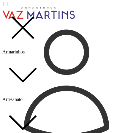
Armarinhos
Artesanato