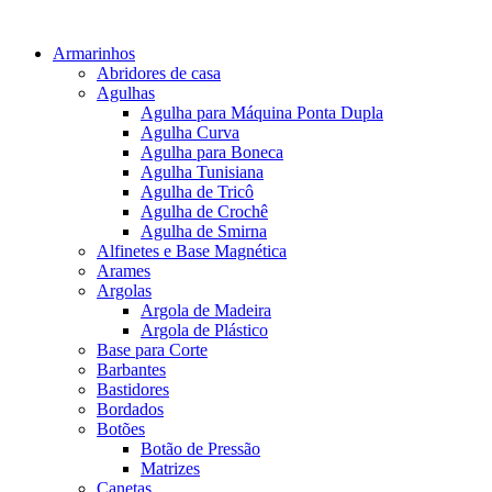
Armarinhos
Abridores de casa
Agulhas
Agulha para Máquina Ponta Dupla
Agulha Curva
Agulha para Boneca
Agulha Tunisiana
Agulha de Tricô
Agulha de Crochê
Agulha de Smirna
Alfinetes e Base Magnética
Arames
Argolas
Argola de Madeira
Argola de Plástico
Base para Corte
Barbantes
Bastidores
Bordados
Botões
Botão de Pressão
Matrizes
Canetas