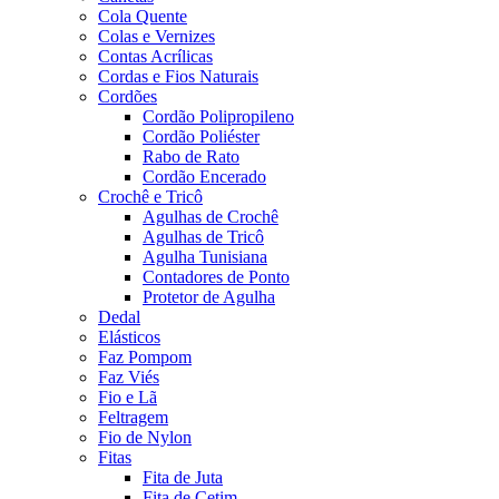
Cola Quente
Colas e Vernizes
Contas Acrílicas
Cordas e Fios Naturais
Cordões
Cordão Polipropileno
Cordão Poliéster
Rabo de Rato
Cordão Encerado
Crochê e Tricô
Agulhas de Crochê
Agulhas de Tricô
Agulha Tunisiana
Contadores de Ponto
Protetor de Agulha
Dedal
Elásticos
Faz Pompom
Faz Viés
Fio e Lã
Feltragem
Fio de Nylon
Fitas
Fita de Juta
Fita de Cetim