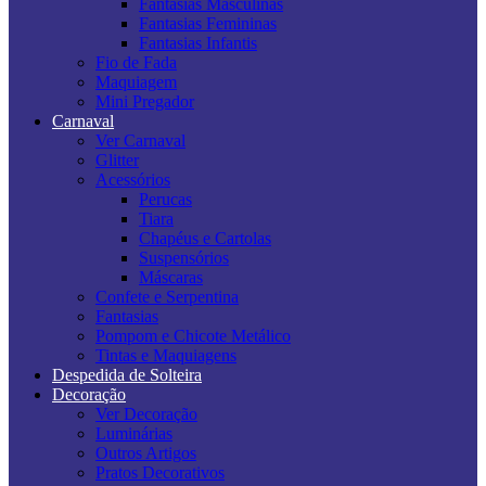
Fantasias Masculinas
Fantasias Femininas
Fantasias Infantis
Fio de Fada
Maquiagem
Mini Pregador
Carnaval
Ver Carnaval
Glitter
Acessórios
Perucas
Tiara
Chapéus e Cartolas
Suspensórios
Máscaras
Confete e Serpentina
Fantasias
Pompom e Chicote Metálico
Tintas e Maquiagens
Despedida de Solteira
Decoração
Ver Decoração
Luminárias
Outros Artigos
Pratos Decorativos