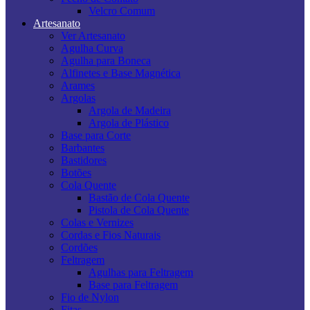
Velcro Comum
Artesanato
Ver Artesanato
Agulha Curva
Agulha para Boneca
Alfinetes e Base Magnética
Arames
Argolas
Argola de Madeira
Argola de Plástico
Base para Corte
Barbantes
Bastidores
Botões
Cola Quente
Bastão de Cola Quente
Pistola de Cola Quente
Colas e Vernizes
Cordas e Fios Naturais
Cordões
Feltragem
Agulhas para Feltragem
Base para Feltragem
Fio de Nylon
Fitas