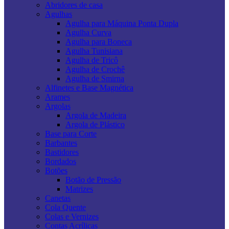
Abridores de casa
Agulhas
Agulha para Máquina Ponta Dupla
Agulha Curva
Agulha para Boneca
Agulha Tunisiana
Agulha de Tricô
Agulha de Crochê
Agulha de Smirna
Alfinetes e Base Magnética
Arames
Argolas
Argola de Madeira
Argola de Plástico
Base para Corte
Barbantes
Bastidores
Bordados
Botões
Botão de Pressão
Matrizes
Canetas
Cola Quente
Colas e Vernizes
Contas Acrílicas