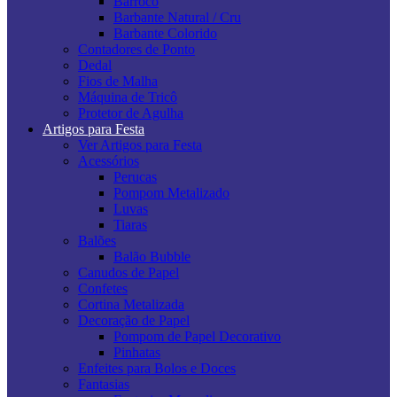
Barroco
Barbante Natural / Cru
Barbante Colorido
Contadores de Ponto
Dedal
Fios de Malha
Máquina de Tricô
Protetor de Agulha
Artigos para Festa
Ver Artigos para Festa
Acessórios
Perucas
Pompom Metalizado
Luvas
Tiaras
Balões
Balão Bubble
Canudos de Papel
Confetes
Cortina Metalizada
Decoração de Papel
Pompom de Papel Decorativo
Pinhatas
Enfeites para Bolos e Doces
Fantasias