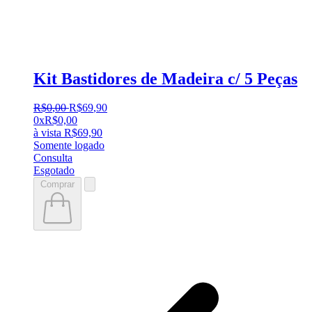
Kit Bastidores de Madeira c/ 5 Peças
R$
0
,
00
R$
69
,
90
0x
R$
0,00
à vista
R$
69,90
Somente logado
Consulta
Esgotado
Comprar