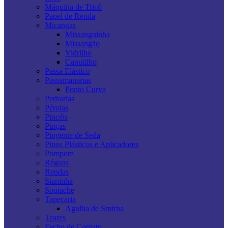
Máquina de Tricô
Papel de Renda
Miçangas
Missanguinha
Missangão
Vidrilho
Canutilho
Passa Elástico
Passamanarias
Ponto Curva
Pedrarias
Pérolas
Pincéis
Pinças
Pingente de Seda
Pinos Plásticos e Aplicadores
Pompom
Réguas
Rendas
Sianinha
Soutache
Tapeçaria
Agulha de Smirna
Teares
Fecho de Contato