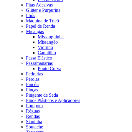
Fitas Adesivas
Glitter e Purpurina
Ilhós
Máquina de Tricô
Papel de Renda
Miçangas
Missanguinha
Missangão
Vidrilho
Canutilho
Passa Elástico
Passamanarias
Ponto Curva
Pedrarias
Pérolas
Pincéis
Pinças
Pingente de Seda
Pinos Plásticos e Aplicadores
Pompom
Réguas
Rendas
Sianinha
Soutache