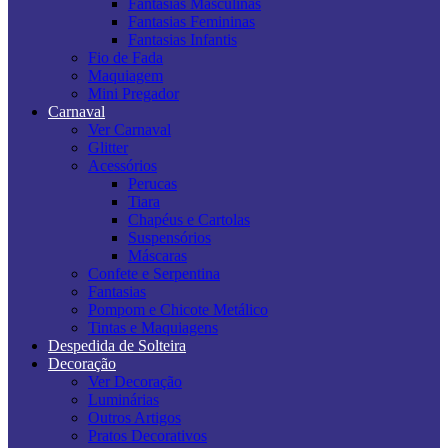
Fantasias Masculinas
Fantasias Femininas
Fantasias Infantis
Fio de Fada
Maquiagem
Mini Pregador
Carnaval
Ver Carnaval
Glitter
Acessórios
Perucas
Tiara
Chapéus e Cartolas
Suspensórios
Máscaras
Confete e Serpentina
Fantasias
Pompom e Chicote Metálico
Tintas e Maquiagens
Despedida de Solteira
Decoração
Ver Decoração
Luminárias
Outros Artigos
Pratos Decorativos