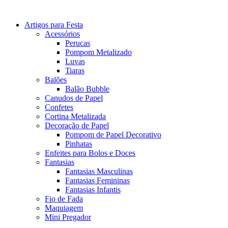
Artigos para Festa
Acessórios
Perucas
Pompom Metalizado
Luvas
Tiaras
Balões
Balão Bubble
Canudos de Papel
Confetes
Cortina Metalizada
Decoração de Papel
Pompom de Papel Decorativo
Pinhatas
Enfeites para Bolos e Doces
Fantasias
Fantasias Masculinas
Fantasias Femininas
Fantasias Infantis
Fio de Fada
Maquiagem
Mini Pregador