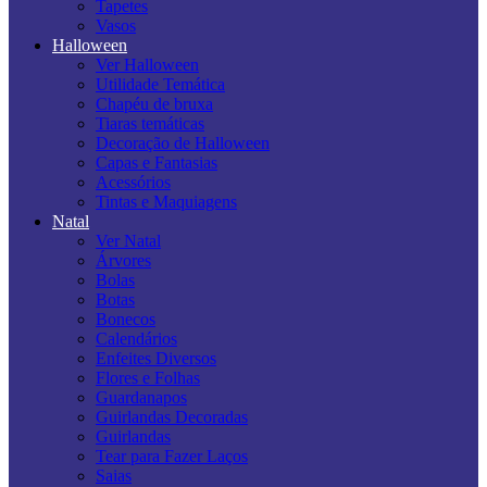
Tapetes
Vasos
Halloween
Ver Halloween
Utilidade Temática
Chapéu de bruxa
Tiaras temáticas
Decoração de Halloween
Capas e Fantasias
Acessórios
Tintas e Maquiagens
Natal
Ver Natal
Árvores
Bolas
Botas
Bonecos
Calendários
Enfeites Diversos
Flores e Folhas
Guardanapos
Guirlandas Decoradas
Guirlandas
Tear para Fazer Laços
Saias