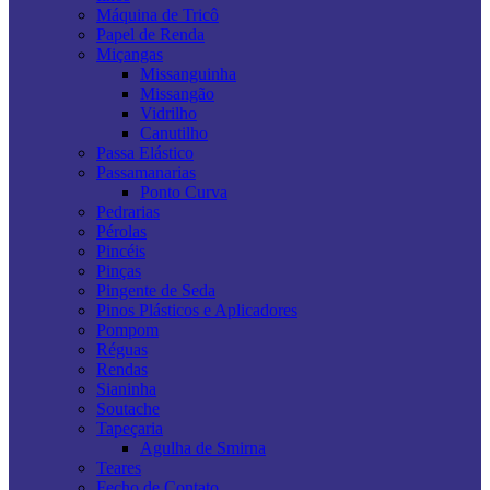
Máquina de Tricô
Papel de Renda
Miçangas
Missanguinha
Missangão
Vidrilho
Canutilho
Passa Elástico
Passamanarias
Ponto Curva
Pedrarias
Pérolas
Pincéis
Pinças
Pingente de Seda
Pinos Plásticos e Aplicadores
Pompom
Réguas
Rendas
Sianinha
Soutache
Tapeçaria
Agulha de Smirna
Teares
Fecho de Contato