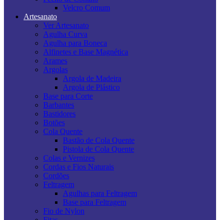
Velcro Comum
Artesanato
Ver Artesanato
Agulha Curva
Agulha para Boneca
Alfinetes e Base Magnética
Arames
Argolas
Argola de Madeira
Argola de Plástico
Base para Corte
Barbantes
Bastidores
Botões
Cola Quente
Bastão de Cola Quente
Pistola de Cola Quente
Colas e Vernizes
Cordas e Fios Naturais
Cordões
Feltragem
Agulhas para Feltragem
Base para Feltragem
Fio de Nylon
Fitas