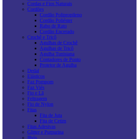
Cordas e Fios Naturais
Cordões
Cordão Polipropileno
Cordão Poliéster
Rabo de Rato
Cordão Encerado
Crochê e Tricô
Agulhas de Crochê
Agulhas de Tricô
Agulha Tunisiana
Contadores de Ponto
Protetor de Agulha
Dedal
Elásticos
Faz Pompom
Faz Viés
Fio e Lã
Feltragem
Fio de Nylon
Fitas
Fita de Juta
Fita de Cetim
Fitas Adesivas
Glitter e Purpurina
Ilhós