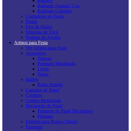
Barroco
Barbante Natural / Cru
Barbante Colorido
Contadores de Ponto
Dedal
Fios de Malha
Máquina de Tricô
Protetor de Agulha
Artigos para Festa
Ver Artigos para Festa
Acessórios
Perucas
Pompom Metalizado
Luvas
Tiaras
Balões
Balão Bubble
Canudos de Papel
Confetes
Cortina Metalizada
Decoração de Papel
Pompom de Papel Decorativo
Pinhatas
Enfeites para Bolos e Doces
Fantasias