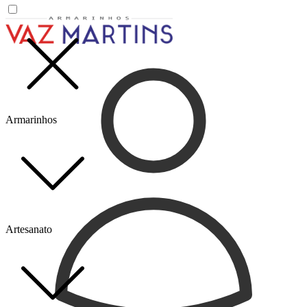
Armarinhos
Artesanato