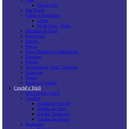
Fita de Juta
Fita Floral
Glitter e Purpurina
Glitter
Pó de Ouro / Prata
Máquina de Tricô
Patchwork
Pincéis
Pinças
Pinos Plásticos e Aplicadores
Pompom
Réguas
Sacolinha de Voal / Organza
Tapeçaria
Teares
Tintas e Corantes
Crochê e Tricô
Ver Crochê e Tricô
Agulhas
Agulha de Crochê
Agulha de Tricô
Agulha Tunisiana
Agulha de Smirna
Barbantes