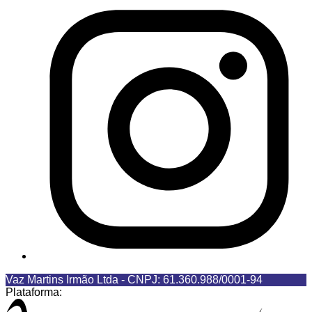
Vaz Martins Irmão Ltda
-
CNPJ: 61.360.988/0001-94
Plataforma: