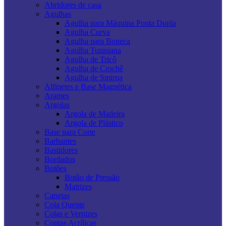
Abridores de casa
Agulhas
Agulha para Máquina Ponta Dupla
Agulha Curva
Agulha para Boneca
Agulha Tunisiana
Agulha de Tricô
Agulha de Crochê
Agulha de Smirna
Alfinetes e Base Magnética
Arames
Argolas
Argola de Madeira
Argola de Plástico
Base para Corte
Barbantes
Bastidores
Bordados
Botões
Botão de Pressão
Matrizes
Canetas
Cola Quente
Colas e Vernizes
Contas Acrílicas