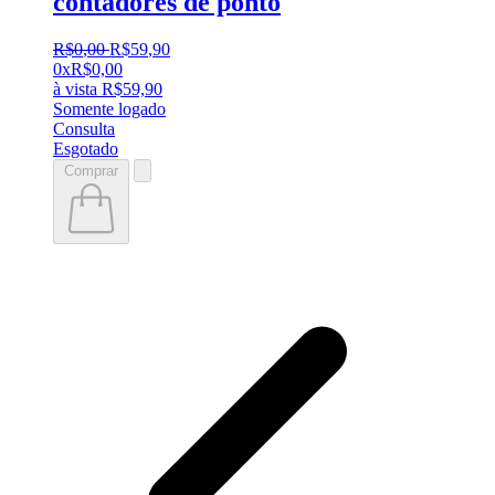
contadores de ponto
R$
0
,
00
R$
59
,
90
0x
R$
0,00
à vista
R$
59,90
Somente logado
Consulta
Esgotado
Comprar