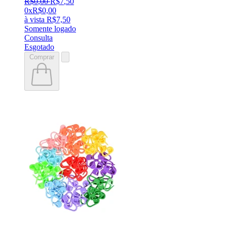
R$
0
,
00
R$
7
,
50
0x
R$
0,00
à vista
R$
7,50
Somente logado
Consulta
Esgotado
Comprar