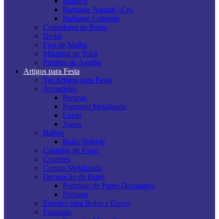
Barroco
Barbante Natural / Cru
Barbante Colorido
Contadores de Ponto
Dedal
Fios de Malha
Máquina de Tricô
Protetor de Agulha
Artigos para Festa
Ver Artigos para Festa
Acessórios
Perucas
Pompom Metalizado
Luvas
Tiaras
Balões
Balão Bubble
Canudos de Papel
Confetes
Cortina Metalizada
Decoração de Papel
Pompom de Papel Decorativo
Pinhatas
Enfeites para Bolos e Doces
Fantasias