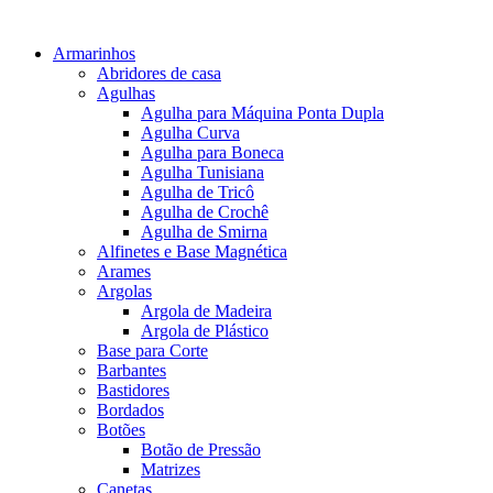
Armarinhos
Abridores de casa
Agulhas
Agulha para Máquina Ponta Dupla
Agulha Curva
Agulha para Boneca
Agulha Tunisiana
Agulha de Tricô
Agulha de Crochê
Agulha de Smirna
Alfinetes e Base Magnética
Arames
Argolas
Argola de Madeira
Argola de Plástico
Base para Corte
Barbantes
Bastidores
Bordados
Botões
Botão de Pressão
Matrizes
Canetas