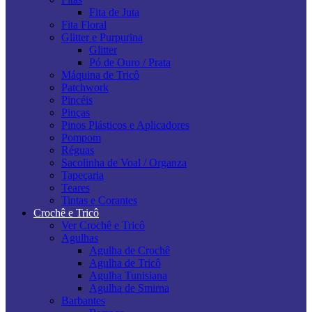
Fita de Juta
Fita Floral
Glitter e Purpurina
Glitter
Pó de Ouro / Prata
Máquina de Tricô
Patchwork
Pincéis
Pinças
Pinos Plásticos e Aplicadores
Pompom
Réguas
Sacolinha de Voal / Organza
Tapeçaria
Teares
Tintas e Corantes
Crochê e Tricô
Ver Crochê e Tricô
Agulhas
Agulha de Crochê
Agulha de Tricô
Agulha Tunisiana
Agulha de Smirna
Barbantes