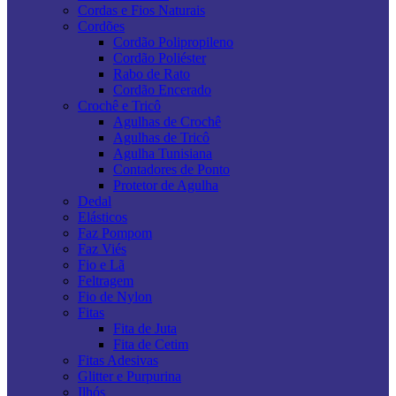
Cordas e Fios Naturais
Cordões
Cordão Polipropileno
Cordão Poliéster
Rabo de Rato
Cordão Encerado
Crochê e Tricô
Agulhas de Crochê
Agulhas de Tricô
Agulha Tunisiana
Contadores de Ponto
Protetor de Agulha
Dedal
Elásticos
Faz Pompom
Faz Viés
Fio e Lã
Feltragem
Fio de Nylon
Fitas
Fita de Juta
Fita de Cetim
Fitas Adesivas
Glitter e Purpurina
Ilhós