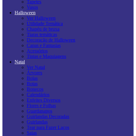
Tapetes
Vasos
Halloween
Ver Halloween
Utilidade Temática
Chapéu de bruxa
Tiaras temáticas
Decoração de Halloween
Capas e Fantasias
Acessórios
Tintas e Maquiagens
Natal
Ver Natal
Árvores
Bolas
Botas
Bonecos
Calendários
Enfeites Diversos
Flores e Folhas
Guardanapos
Guirlandas Decoradas
Guirlandas
Tear para Fazer Laços
Saias