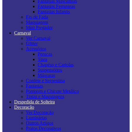
Fantasias Masculinas
Fantasias Femininas
Fantasias Infantis
Fio de Fada
Maquiagem
Mini Pregador
Carnaval
Ver Carnaval
Glitter
Acessórios
Perucas
Tiara
Chapéus e Cartolas
Suspensórios
Máscaras
Confete e Serpentina
Fantasias
Pompom e Chicote Metálico
Tintas e Maquiagens
Despedida de Solteira
Decoração
Ver Decoração
Luminárias
Outros Artigos
Pratos Decorativos