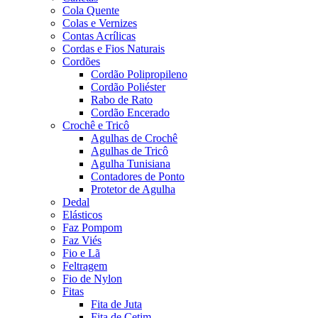
Cola Quente
Colas e Vernizes
Contas Acrílicas
Cordas e Fios Naturais
Cordões
Cordão Polipropileno
Cordão Poliéster
Rabo de Rato
Cordão Encerado
Crochê e Tricô
Agulhas de Crochê
Agulhas de Tricô
Agulha Tunisiana
Contadores de Ponto
Protetor de Agulha
Dedal
Elásticos
Faz Pompom
Faz Viés
Fio e Lã
Feltragem
Fio de Nylon
Fitas
Fita de Juta
Fita de Cetim