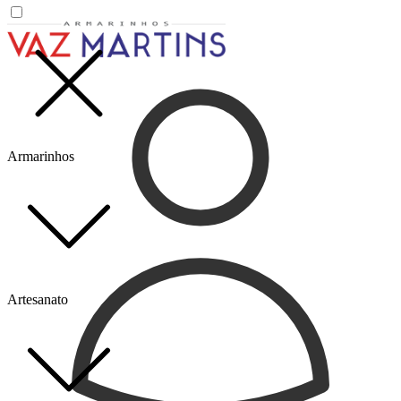
Armarinhos
Artesanato