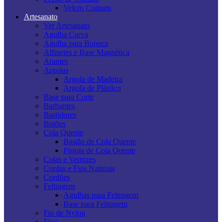
Velcro Comum
Artesanato
Ver Artesanato
Agulha Curva
Agulha para Boneca
Alfinetes e Base Magnética
Arames
Argolas
Argola de Madeira
Argola de Plástico
Base para Corte
Barbantes
Bastidores
Botões
Cola Quente
Bastão de Cola Quente
Pistola de Cola Quente
Colas e Vernizes
Cordas e Fios Naturais
Cordões
Feltragem
Agulhas para Feltragem
Base para Feltragem
Fio de Nylon
Fitas