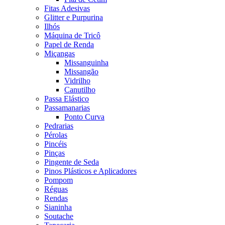
Fitas Adesivas
Glitter e Purpurina
Ilhós
Máquina de Tricô
Papel de Renda
Miçangas
Missanguinha
Missangão
Vidrilho
Canutilho
Passa Elástico
Passamanarias
Ponto Curva
Pedrarias
Pérolas
Pincéis
Pinças
Pingente de Seda
Pinos Plásticos e Aplicadores
Pompom
Réguas
Rendas
Sianinha
Soutache