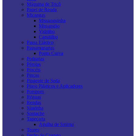
Máquina de Tricô
Papel de Renda
Miçangas
Missanguinha
Missangão
Vidrilho
Canutilho
Passa Elástico
Passamanarias
Ponto Curva
Pedrarias
Pérolas
Pincéis
Pinças
Pingente de Seda
Pinos Plásticos e Aplicadores
Pompom
Réguas
Rendas
Sianinha
Soutache
Tapeçaria
Agulha de Smirna
Teares
Fecho de Contato