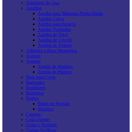
Abridores de casa
Agulhas
Agulha para Máquina Ponta Dupla
Agulha Curva
Agulha para Boneca
Agulha Tunisiana
Agulha de Tricô
Agulha de Crochê
Agulha de Smirna
Alfinetes e Base Magnética
Arames
Argolas
Argola de Madeira
Argola de Plástico
Base para Corte
Barbantes
Bastidores
Bordados
Botões
Botão de Pressão
Matrizes
Canetas
Cola Quente
Colas e Vernizes
Contas Acrílicas