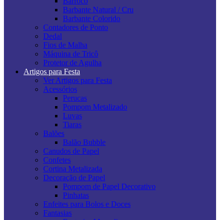
Barroco
Barbante Natural / Cru
Barbante Colorido
Contadores de Ponto
Dedal
Fios de Malha
Máquina de Tricô
Protetor de Agulha
Artigos para Festa
Ver Artigos para Festa
Acessórios
Perucas
Pompom Metalizado
Luvas
Tiaras
Balões
Balão Bubble
Canudos de Papel
Confetes
Cortina Metalizada
Decoração de Papel
Pompom de Papel Decorativo
Pinhatas
Enfeites para Bolos e Doces
Fantasias