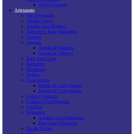
Velcro Comum
Artesanato
Ver Artesanato
Agulha Curva
Agulha para Boneca
Alfinetes e Base Magnética
Arames
Argolas
Argola de Madeira
Argola de Plástico
Base para Corte
Barbantes
Bastidores
Botões
Cola Quente
Bastão de Cola Quente
Pistola de Cola Quente
Colas e Vernizes
Cordas e Fios Naturais
Cordões
Feltragem
Agulhas para Feltragem
Base para Feltragem
Fio de Nylon
Fitas