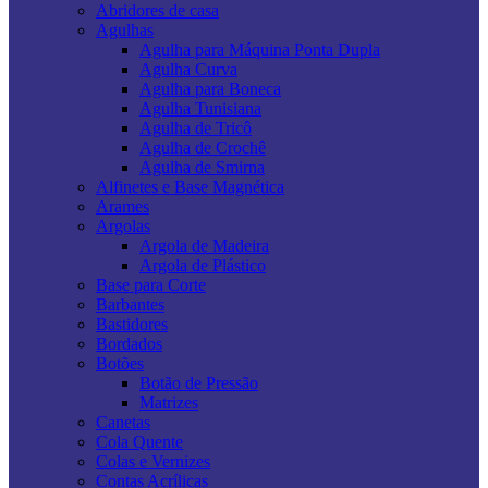
Abridores de casa
Agulhas
Agulha para Máquina Ponta Dupla
Agulha Curva
Agulha para Boneca
Agulha Tunisiana
Agulha de Tricô
Agulha de Crochê
Agulha de Smirna
Alfinetes e Base Magnética
Arames
Argolas
Argola de Madeira
Argola de Plástico
Base para Corte
Barbantes
Bastidores
Bordados
Botões
Botão de Pressão
Matrizes
Canetas
Cola Quente
Colas e Vernizes
Contas Acrílicas