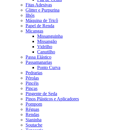
Fitas Adesivas
Glitter e Purpurina
Ilhós
Máquina de Tricô
Papel de Renda
Miçangas
Missanguinha
Missangão
Vidrilho
Canutilho
Passa Elástico
Passamanarias
Ponto Curva
Pedrarias
Pérolas
Pincéis
Pinças
Pingente de Seda
Pinos Plásticos e Aplicadores
Pompom
Réguas
Rendas
Sianinha
Soutache