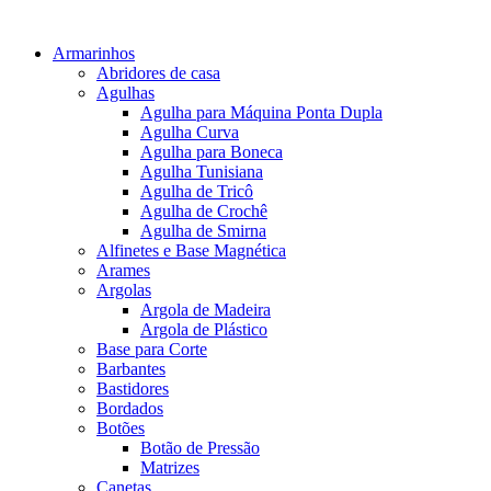
Armarinhos
Abridores de casa
Agulhas
Agulha para Máquina Ponta Dupla
Agulha Curva
Agulha para Boneca
Agulha Tunisiana
Agulha de Tricô
Agulha de Crochê
Agulha de Smirna
Alfinetes e Base Magnética
Arames
Argolas
Argola de Madeira
Argola de Plástico
Base para Corte
Barbantes
Bastidores
Bordados
Botões
Botão de Pressão
Matrizes
Canetas