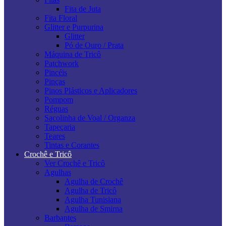
Fita de Juta
Fita Floral
Glitter e Purpurina
Glitter
Pó de Ouro / Prata
Máquina de Tricô
Patchwork
Pincéis
Pinças
Pinos Plásticos e Aplicadores
Pompom
Réguas
Sacolinha de Voal / Organza
Tapeçaria
Teares
Tintas e Corantes
Crochê e Tricô
Ver Crochê e Tricô
Agulhas
Agulha de Crochê
Agulha de Tricô
Agulha Tunisiana
Agulha de Smirna
Barbantes