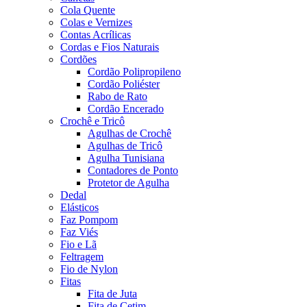
Cola Quente
Colas e Vernizes
Contas Acrílicas
Cordas e Fios Naturais
Cordões
Cordão Polipropileno
Cordão Poliéster
Rabo de Rato
Cordão Encerado
Crochê e Tricô
Agulhas de Crochê
Agulhas de Tricô
Agulha Tunisiana
Contadores de Ponto
Protetor de Agulha
Dedal
Elásticos
Faz Pompom
Faz Viés
Fio e Lã
Feltragem
Fio de Nylon
Fitas
Fita de Juta
Fita de Cetim