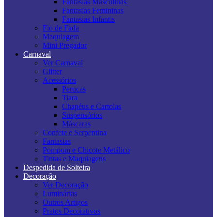
Fantasias Masculinas
Fantasias Femininas
Fantasias Infantis
Fio de Fada
Maquiagem
Mini Pregador
Carnaval
Ver Carnaval
Glitter
Acessórios
Perucas
Tiara
Chapéus e Cartolas
Suspensórios
Máscaras
Confete e Serpentina
Fantasias
Pompom e Chicote Metálico
Tintas e Maquiagens
Despedida de Solteira
Decoração
Ver Decoração
Luminárias
Outros Artigos
Pratos Decorativos