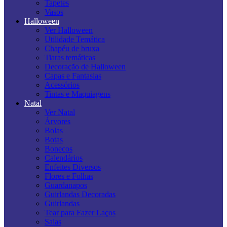
Tapetes
Vasos
Halloween
Ver Halloween
Utilidade Temática
Chapéu de bruxa
Tiaras temáticas
Decoração de Halloween
Capas e Fantasias
Acessórios
Tintas e Maquiagens
Natal
Ver Natal
Árvores
Bolas
Botas
Bonecos
Calendários
Enfeites Diversos
Flores e Folhas
Guardanapos
Guirlandas Decoradas
Guirlandas
Tear para Fazer Laços
Saias