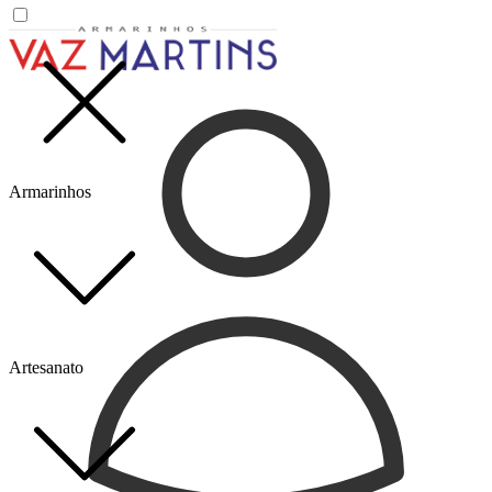
Armarinhos
Artesanato