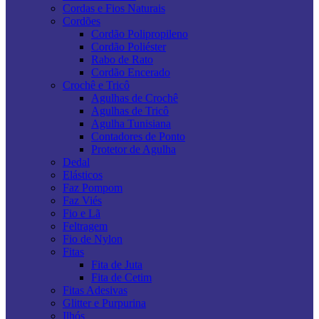
Cordas e Fios Naturais
Cordões
Cordão Polipropileno
Cordão Poliéster
Rabo de Rato
Cordão Encerado
Crochê e Tricô
Agulhas de Crochê
Agulhas de Tricô
Agulha Tunisiana
Contadores de Ponto
Protetor de Agulha
Dedal
Elásticos
Faz Pompom
Faz Viés
Fio e Lã
Feltragem
Fio de Nylon
Fitas
Fita de Juta
Fita de Cetim
Fitas Adesivas
Glitter e Purpurina
Ilhós