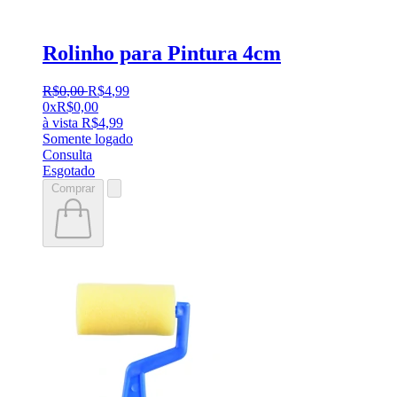
Rolinho para Pintura 4cm
R$
0
,
00
R$
4
,
99
0x
R$
0,00
à vista
R$
4,99
Somente logado
Consulta
Esgotado
Comprar