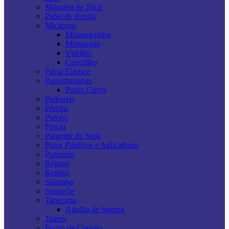
Máquina de Tricô
Papel de Renda
Miçangas
Missanguinha
Missangão
Vidrilho
Canutilho
Passa Elástico
Passamanarias
Ponto Curva
Pedrarias
Pérolas
Pincéis
Pinças
Pingente de Seda
Pinos Plásticos e Aplicadores
Pompom
Réguas
Rendas
Sianinha
Soutache
Tapeçaria
Agulha de Smirna
Teares
Fecho de Contato