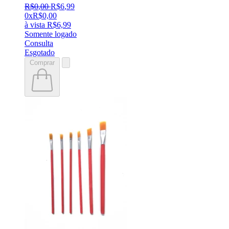
R$
0
,
00
R$
6
,
99
0x
R$
0,00
à vista
R$
6,99
Somente logado
Consulta
Esgotado
Comprar