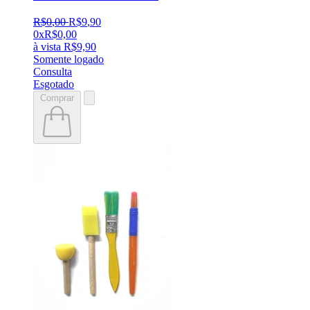
R$
0
,
00
R$
9
,
90
0x
R$
0,00
à vista
R$
9,90
Somente logado
Consulta
Esgotado
Comprar