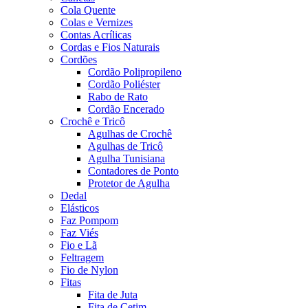
Cola Quente
Colas e Vernizes
Contas Acrílicas
Cordas e Fios Naturais
Cordões
Cordão Polipropileno
Cordão Poliéster
Rabo de Rato
Cordão Encerado
Crochê e Tricô
Agulhas de Crochê
Agulhas de Tricô
Agulha Tunisiana
Contadores de Ponto
Protetor de Agulha
Dedal
Elásticos
Faz Pompom
Faz Viés
Fio e Lã
Feltragem
Fio de Nylon
Fitas
Fita de Juta
Fita de Cetim