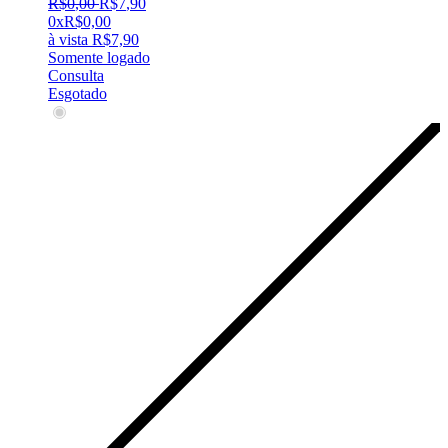
R$
0
,
00
R$
7
,
90
0x
R$
0,00
à vista
R$
7,90
Somente logado
Consulta
Esgotado