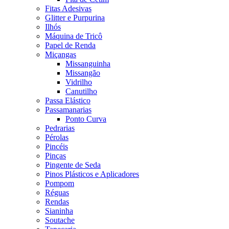
Fitas Adesivas
Glitter e Purpurina
Ilhós
Máquina de Tricô
Papel de Renda
Miçangas
Missanguinha
Missangão
Vidrilho
Canutilho
Passa Elástico
Passamanarias
Ponto Curva
Pedrarias
Pérolas
Pincéis
Pinças
Pingente de Seda
Pinos Plásticos e Aplicadores
Pompom
Réguas
Rendas
Sianinha
Soutache