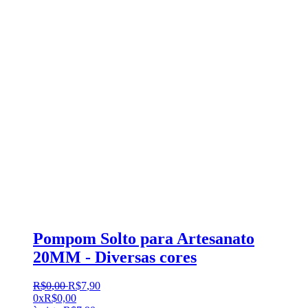
Pompom Solto para Artesanato
20MM - Diversas cores
R$
0
,
00
R$
7
,
90
0x
R$
0,00