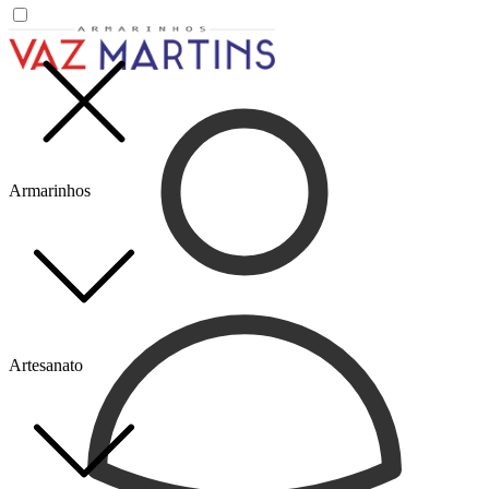
Armarinhos
Artesanato