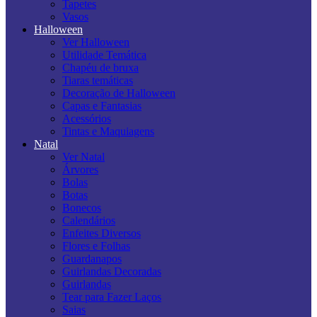
Tapetes
Vasos
Halloween
Ver Halloween
Utilidade Temática
Chapéu de bruxa
Tiaras temáticas
Decoração de Halloween
Capas e Fantasias
Acessórios
Tintas e Maquiagens
Natal
Ver Natal
Árvores
Bolas
Botas
Bonecos
Calendários
Enfeites Diversos
Flores e Folhas
Guardanapos
Guirlandas Decoradas
Guirlandas
Tear para Fazer Laços
Saias