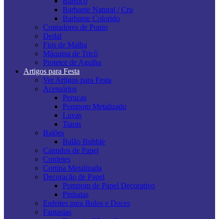
Barroco
Barbante Natural / Cru
Barbante Colorido
Contadores de Ponto
Dedal
Fios de Malha
Máquina de Tricô
Protetor de Agulha
Artigos para Festa
Ver Artigos para Festa
Acessórios
Perucas
Pompom Metalizado
Luvas
Tiaras
Balões
Balão Bubble
Canudos de Papel
Confetes
Cortina Metalizada
Decoração de Papel
Pompom de Papel Decorativo
Pinhatas
Enfeites para Bolos e Doces
Fantasias