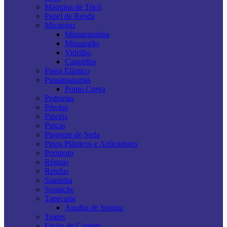
Máquina de Tricô
Papel de Renda
Miçangas
Missanguinha
Missangão
Vidrilho
Canutilho
Passa Elástico
Passamanarias
Ponto Curva
Pedrarias
Pérolas
Pincéis
Pinças
Pingente de Seda
Pinos Plásticos e Aplicadores
Pompom
Réguas
Rendas
Sianinha
Soutache
Tapeçaria
Agulha de Smirna
Teares
Fecho de Contato