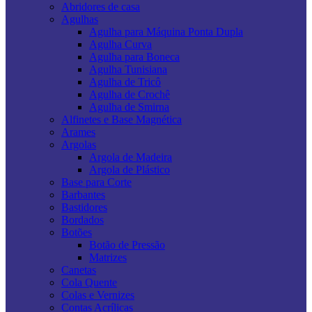
Abridores de casa
Agulhas
Agulha para Máquina Ponta Dupla
Agulha Curva
Agulha para Boneca
Agulha Tunisiana
Agulha de Tricô
Agulha de Crochê
Agulha de Smirna
Alfinetes e Base Magnética
Arames
Argolas
Argola de Madeira
Argola de Plástico
Base para Corte
Barbantes
Bastidores
Bordados
Botões
Botão de Pressão
Matrizes
Canetas
Cola Quente
Colas e Vernizes
Contas Acrílicas