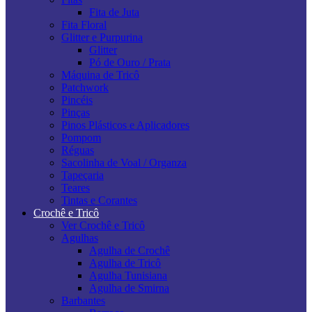
Fita de Juta
Fita Floral
Glitter e Purpurina
Glitter
Pó de Ouro / Prata
Máquina de Tricô
Patchwork
Pincéis
Pinças
Pinos Plásticos e Aplicadores
Pompom
Réguas
Sacolinha de Voal / Organza
Tapeçaria
Teares
Tintas e Corantes
Crochê e Tricô
Ver Crochê e Tricô
Agulhas
Agulha de Crochê
Agulha de Tricô
Agulha Tunisiana
Agulha de Smirna
Barbantes