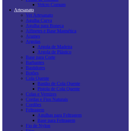
Velcro Comum
Artesanato
Ver Artesanato
Agulha Curva
Agulha para Boneca
Alfinetes e Base Magnética
Arames
Argolas
Argola de Madeira
Argola de Plástico
Base para Corte
Barbantes
Bastidores
Botões
Cola Quente
Bastão de Cola Quente
Pistola de Cola Quente
Colas e Vernizes
Cordas e Fios Naturais
Cordões
Feltragem
Agulhas para Feltragem
Base para Feltragem
Fio de Nylon
Fitas