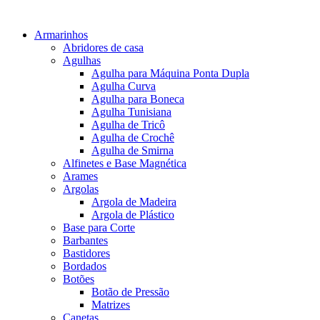
Armarinhos
Abridores de casa
Agulhas
Agulha para Máquina Ponta Dupla
Agulha Curva
Agulha para Boneca
Agulha Tunisiana
Agulha de Tricô
Agulha de Crochê
Agulha de Smirna
Alfinetes e Base Magnética
Arames
Argolas
Argola de Madeira
Argola de Plástico
Base para Corte
Barbantes
Bastidores
Bordados
Botões
Botão de Pressão
Matrizes
Canetas