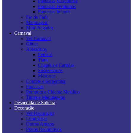
Fantasias Masculinas
Fantasias Femininas
Fantasias Infantis
Fio de Fada
Maquiagem
Mini Pregador
Carnaval
Ver Carnaval
Glitter
Acessórios
Perucas
Tiara
Chapéus e Cartolas
Suspensórios
Máscaras
Confete e Serpentina
Fantasias
Pompom e Chicote Metálico
Tintas e Maquiagens
Despedida de Solteira
Decoração
Ver Decoração
Luminárias
Outros Artigos
Pratos Decorativos