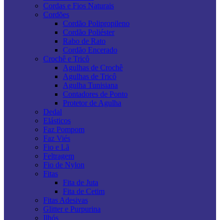
Cordas e Fios Naturais
Cordões
Cordão Polipropileno
Cordão Poliéster
Rabo de Rato
Cordão Encerado
Crochê e Tricô
Agulhas de Crochê
Agulhas de Tricô
Agulha Tunisiana
Contadores de Ponto
Protetor de Agulha
Dedal
Elásticos
Faz Pompom
Faz Viés
Fio e Lã
Feltragem
Fio de Nylon
Fitas
Fita de Juta
Fita de Cetim
Fitas Adesivas
Glitter e Purpurina
Ilhós