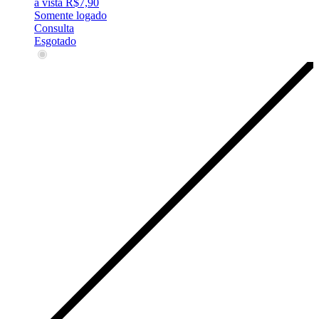
à vista
R$
7,90
Somente logado
Consulta
Esgotado