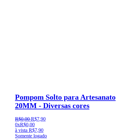
Pompom Solto para Artesanato
20MM - Diversas cores
R$
0
,
00
R$
7
,
90
0x
R$
0,00
à vista
R$
7,90
Somente logado