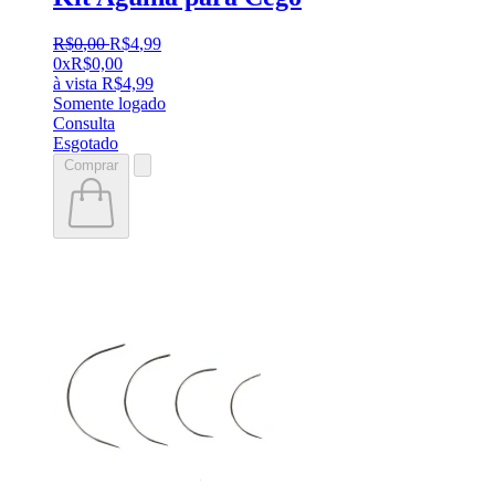
R$
0
,
00
R$
4
,
99
0x
R$
0,00
à vista
R$
4,99
Somente logado
Consulta
Esgotado
Comprar