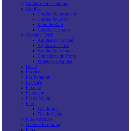
Cordas e Fios Naturais
Cordões
Cordão Polipropileno
Cordão Poliéster
Rabo de Rato
Cordão Encerado
Crochê e Tricô
Agulhas de Crochê
Agulhas de Tricô
Agulha Tunisiana
Contadores de Ponto
Protetor de Agulha
Dedal
Elásticos
Faz Pompom
Faz Viés
Fio e Lã
Feltragem
Fio de Nylon
Fitas
Fita de Juta
Fita de Cetim
Fitas Adesivas
Glitter e Purpurina
Ilhós