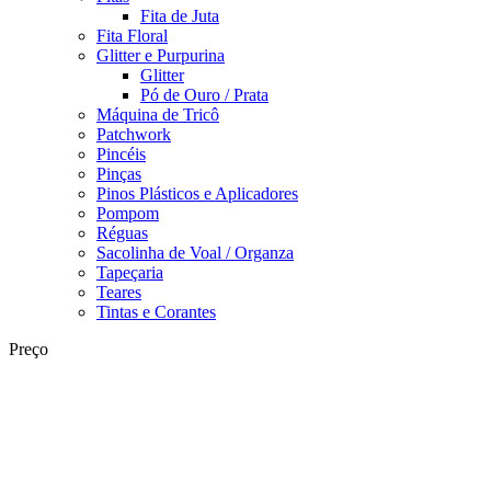
Fita de Juta
Fita Floral
Glitter e Purpurina
Glitter
Pó de Ouro / Prata
Máquina de Tricô
Patchwork
Pincéis
Pinças
Pinos Plásticos e Aplicadores
Pompom
Réguas
Sacolinha de Voal / Organza
Tapeçaria
Teares
Tintas e Corantes
Preço