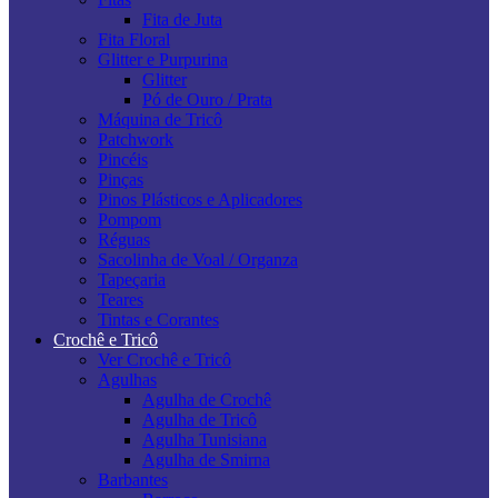
Fita de Juta
Fita Floral
Glitter e Purpurina
Glitter
Pó de Ouro / Prata
Máquina de Tricô
Patchwork
Pincéis
Pinças
Pinos Plásticos e Aplicadores
Pompom
Réguas
Sacolinha de Voal / Organza
Tapeçaria
Teares
Tintas e Corantes
Crochê e Tricô
Ver Crochê e Tricô
Agulhas
Agulha de Crochê
Agulha de Tricô
Agulha Tunisiana
Agulha de Smirna
Barbantes