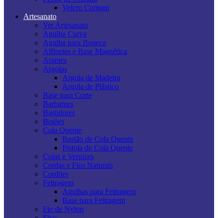
Velcro Comum
Artesanato
Ver Artesanato
Agulha Curva
Agulha para Boneca
Alfinetes e Base Magnética
Arames
Argolas
Argola de Madeira
Argola de Plástico
Base para Corte
Barbantes
Bastidores
Botões
Cola Quente
Bastão de Cola Quente
Pistola de Cola Quente
Colas e Vernizes
Cordas e Fios Naturais
Cordões
Feltragem
Agulhas para Feltragem
Base para Feltragem
Fio de Nylon
Fitas