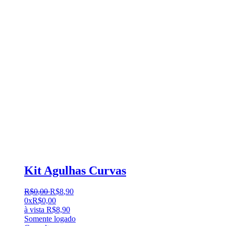
Kit Agulhas Curvas
R$
0
,
00
R$
8
,
90
0x
R$
0,00
à vista
R$
8,90
Somente logado