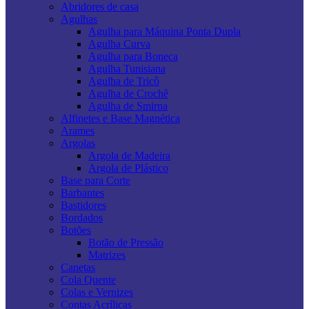
Abridores de casa
Agulhas
Agulha para Máquina Ponta Dupla
Agulha Curva
Agulha para Boneca
Agulha Tunisiana
Agulha de Tricô
Agulha de Crochê
Agulha de Smirna
Alfinetes e Base Magnética
Arames
Argolas
Argola de Madeira
Argola de Plástico
Base para Corte
Barbantes
Bastidores
Bordados
Botões
Botão de Pressão
Matrizes
Canetas
Cola Quente
Colas e Vernizes
Contas Acrílicas