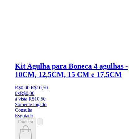
Kit Agulha para Boneca 4 agulhas -
10CM, 12,5CM, 15 CM e 17,5CM
R$
0
,
00
R$
10
,
50
0x
R$
0,00
à vista
R$
10,50
Somente logado
Consulta
Esgotado
Comprar