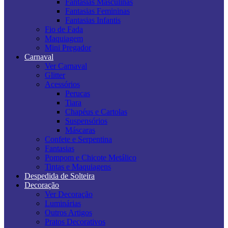
Fantasias Masculinas
Fantasias Femininas
Fantasias Infantis
Fio de Fada
Maquiagem
Mini Pregador
Carnaval
Ver Carnaval
Glitter
Acessórios
Perucas
Tiara
Chapéus e Cartolas
Suspensórios
Máscaras
Confete e Serpentina
Fantasias
Pompom e Chicote Metálico
Tintas e Maquiagens
Despedida de Solteira
Decoração
Ver Decoração
Luminárias
Outros Artigos
Pratos Decorativos