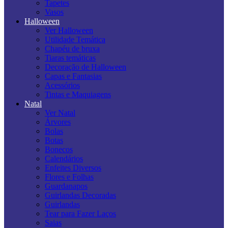
Tapetes
Vasos
Halloween
Ver Halloween
Utilidade Temática
Chapéu de bruxa
Tiaras temáticas
Decoração de Halloween
Capas e Fantasias
Acessórios
Tintas e Maquiagens
Natal
Ver Natal
Árvores
Bolas
Botas
Bonecos
Calendários
Enfeites Diversos
Flores e Folhas
Guardanapos
Guirlandas Decoradas
Guirlandas
Tear para Fazer Laços
Saias