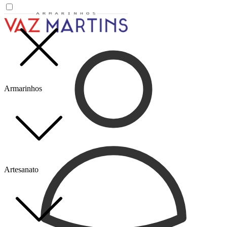
Armarinhos
Artesanato