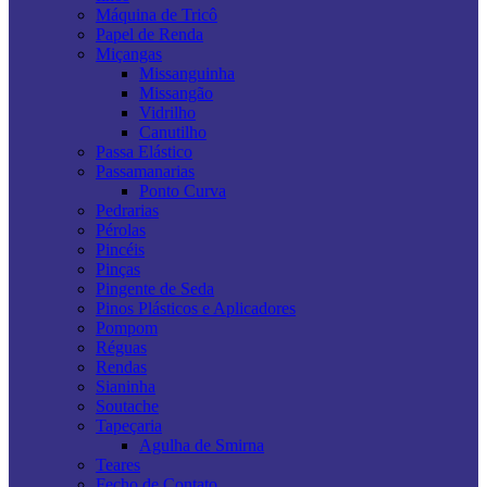
Máquina de Tricô
Papel de Renda
Miçangas
Missanguinha
Missangão
Vidrilho
Canutilho
Passa Elástico
Passamanarias
Ponto Curva
Pedrarias
Pérolas
Pincéis
Pinças
Pingente de Seda
Pinos Plásticos e Aplicadores
Pompom
Réguas
Rendas
Sianinha
Soutache
Tapeçaria
Agulha de Smirna
Teares
Fecho de Contato