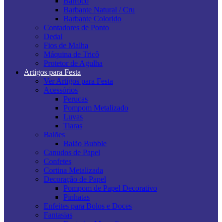
Barroco
Barbante Natural / Cru
Barbante Colorido
Contadores de Ponto
Dedal
Fios de Malha
Máquina de Tricô
Protetor de Agulha
Artigos para Festa
Ver Artigos para Festa
Acessórios
Perucas
Pompom Metalizado
Luvas
Tiaras
Balões
Balão Bubble
Canudos de Papel
Confetes
Cortina Metalizada
Decoração de Papel
Pompom de Papel Decorativo
Pinhatas
Enfeites para Bolos e Doces
Fantasias