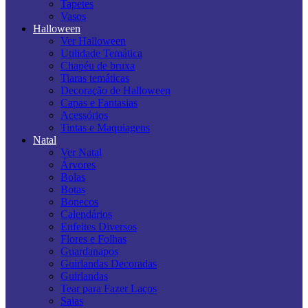
Tapetes
Vasos
Halloween
Ver Halloween
Utilidade Temática
Chapéu de bruxa
Tiaras temáticas
Decoração de Halloween
Capas e Fantasias
Acessórios
Tintas e Maquiagens
Natal
Ver Natal
Árvores
Bolas
Botas
Bonecos
Calendários
Enfeites Diversos
Flores e Folhas
Guardanapos
Guirlandas Decoradas
Guirlandas
Tear para Fazer Laços
Saias