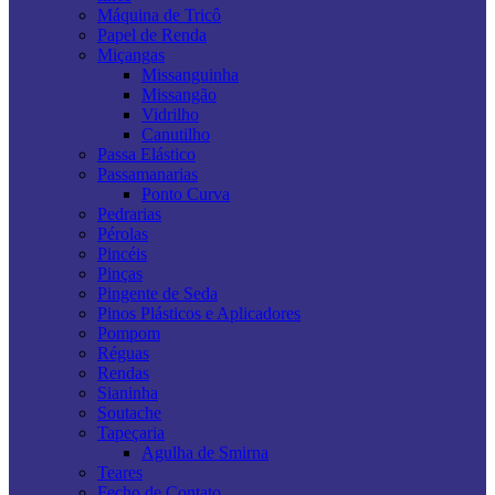
Máquina de Tricô
Papel de Renda
Miçangas
Missanguinha
Missangão
Vidrilho
Canutilho
Passa Elástico
Passamanarias
Ponto Curva
Pedrarias
Pérolas
Pincéis
Pinças
Pingente de Seda
Pinos Plásticos e Aplicadores
Pompom
Réguas
Rendas
Sianinha
Soutache
Tapeçaria
Agulha de Smirna
Teares
Fecho de Contato