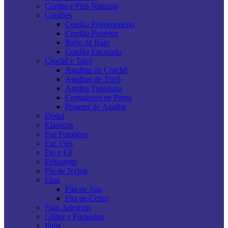
Cordas e Fios Naturais
Cordões
Cordão Polipropileno
Cordão Poliéster
Rabo de Rato
Cordão Encerado
Crochê e Tricô
Agulhas de Crochê
Agulhas de Tricô
Agulha Tunisiana
Contadores de Ponto
Protetor de Agulha
Dedal
Elásticos
Faz Pompom
Faz Viés
Fio e Lã
Feltragem
Fio de Nylon
Fitas
Fita de Juta
Fita de Cetim
Fitas Adesivas
Glitter e Purpurina
Ilhós