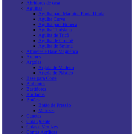
Abridores de casa
Agulhas
Agulha para Máquina Ponta Dupla
Agulha Curva
Agulha para Boneca
Agulha Tunisiana
Agulha de Tricô
Agulha de Crochê
Agulha de Smirna
Alfinetes e Base Magnética
Arames
Argolas
Argola de Madeira
Argola de Plástico
Base para Corte
Barbantes
Bastidores
Bordados
Botões
Botão de Pressão
Matrizes
Canetas
Cola Quente
Colas e Vernizes
Contas Acrílicas