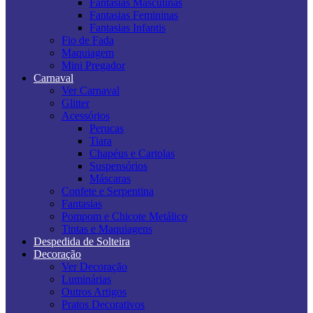
Fantasias Masculinas
Fantasias Femininas
Fantasias Infantis
Fio de Fada
Maquiagem
Mini Pregador
Carnaval
Ver Carnaval
Glitter
Acessórios
Perucas
Tiara
Chapéus e Cartolas
Suspensórios
Máscaras
Confete e Serpentina
Fantasias
Pompom e Chicote Metálico
Tintas e Maquiagens
Despedida de Solteira
Decoração
Ver Decoração
Luminárias
Outros Artigos
Pratos Decorativos