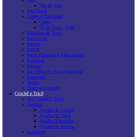
Fita de Juta
Fita Floral
Glitter e Purpurina
Glitter
Pó de Ouro / Prata
Máquina de Tricô
Patchwork
Pincéis
Pinças
Pinos Plásticos e Aplicadores
Pompom
Réguas
Sacolinha de Voal / Organza
Tapeçaria
Teares
Tintas e Corantes
Crochê e Tricô
Ver Crochê e Tricô
Agulhas
Agulha de Crochê
Agulha de Tricô
Agulha Tunisiana
Agulha de Smirna
Barbantes