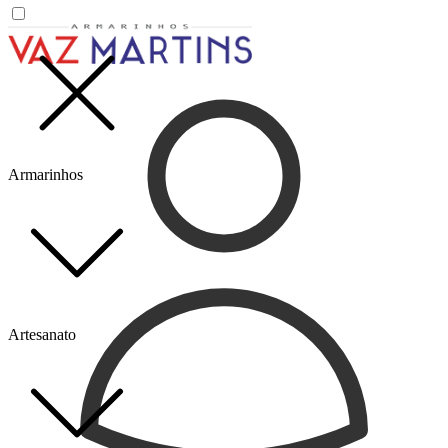
Armarinhos
Artesanato