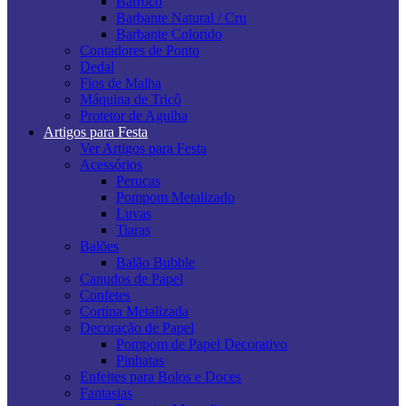
Barroco
Barbante Natural / Cru
Barbante Colorido
Contadores de Ponto
Dedal
Fios de Malha
Máquina de Tricô
Protetor de Agulha
Artigos para Festa
Ver Artigos para Festa
Acessórios
Perucas
Pompom Metalizado
Luvas
Tiaras
Balões
Balão Bubble
Canudos de Papel
Confetes
Cortina Metalizada
Decoração de Papel
Pompom de Papel Decorativo
Pinhatas
Enfeites para Bolos e Doces
Fantasias