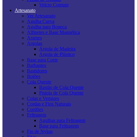
Velcro Comum
Artesanato
Ver Artesanato
Agulha Curva
Agulha para Boneca
Alfinetes e Base Magnética
Arames
Argolas
Argola de Madeira
Argola de Plástico
Base para Corte
Barbantes
Bastidores
Botões
Cola Quente
Bastão de Cola Quente
Pistola de Cola Quente
Colas e Vernizes
Cordas e Fios Naturais
Cordões
Feltragem
Agulhas para Feltragem
Base para Feltragem
Fio de Nylon
Fitas