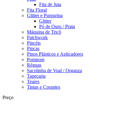
Fita de Juta
Fita Floral
Glitter e Purpurina
Glitter
Pó de Ouro / Prata
Máquina de Tricô
Patchwork
Pincéis
Pinças
Pinos Plásticos e Aplicadores
Pompom
Réguas
Sacolinha de Voal / Organza
Tapeçaria
Teares
Tintas e Corantes
Preço