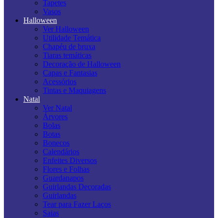
Tapetes
Vasos
Halloween
Ver Halloween
Utilidade Temática
Chapéu de bruxa
Tiaras temáticas
Decoração de Halloween
Capas e Fantasias
Acessórios
Tintas e Maquiagens
Natal
Ver Natal
Árvores
Bolas
Botas
Bonecos
Calendários
Enfeites Diversos
Flores e Folhas
Guardanapos
Guirlandas Decoradas
Guirlandas
Tear para Fazer Laços
Saias