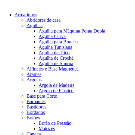
Armarinhos
Abridores de casa
Agulhas
Agulha para Máquina Ponta Dupla
Agulha Curva
Agulha para Boneca
Agulha Tunisiana
Agulha de Tricô
Agulha de Crochê
Agulha de Smirna
Alfinetes e Base Magnética
Arames
Argolas
Argola de Madeira
Argola de Plástico
Base para Corte
Barbantes
Bastidores
Bordados
Botões
Botão de Pressão
Matrizes
Canetas