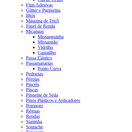
Fitas Adesivas
Glitter e Purpurina
Ilhós
Máquina de Tricô
Papel de Renda
Miçangas
Missanguinha
Missangão
Vidrilho
Canutilho
Passa Elástico
Passamanarias
Ponto Curva
Pedrarias
Pérolas
Pincéis
Pinças
Pingente de Seda
Pinos Plásticos e Aplicadores
Pompom
Réguas
Rendas
Sianinha
Soutache