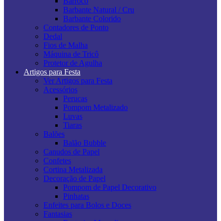
Barroco
Barbante Natural / Cru
Barbante Colorido
Contadores de Ponto
Dedal
Fios de Malha
Máquina de Tricô
Protetor de Agulha
Artigos para Festa
Ver Artigos para Festa
Acessórios
Perucas
Pompom Metalizado
Luvas
Tiaras
Balões
Balão Bubble
Canudos de Papel
Confetes
Cortina Metalizada
Decoração de Papel
Pompom de Papel Decorativo
Pinhatas
Enfeites para Bolos e Doces
Fantasias