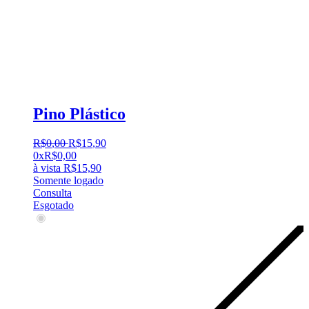
Pino Plástico
R$
0
,
00
R$
15
,
90
0x
R$
0,00
à vista
R$
15,90
Somente logado
Consulta
Esgotado