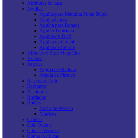
Abridores de casa
Agulhas
Agulha para Máquina Ponta Dupla
Agulha Curva
Agulha para Boneca
Agulha Tunisiana
Agulha de Tricô
Agulha de Crochê
Agulha de Smirna
Alfinetes e Base Magnética
Arames
Argolas
Argola de Madeira
Argola de Plástico
Base para Corte
Barbantes
Bastidores
Bordados
Botões
Botão de Pressão
Matrizes
Canetas
Cola Quente
Colas e Vernizes
Contas Acrílicas