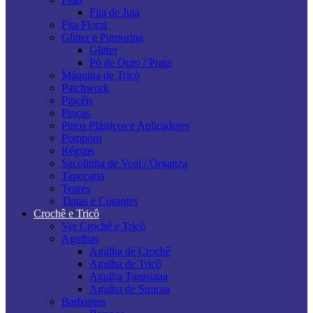
Fita de Juta
Fita Floral
Glitter e Purpurina
Glitter
Pó de Ouro / Prata
Máquina de Tricô
Patchwork
Pincéis
Pinças
Pinos Plásticos e Aplicadores
Pompom
Réguas
Sacolinha de Voal / Organza
Tapeçaria
Teares
Tintas e Corantes
Crochê e Tricô
Ver Crochê e Tricô
Agulhas
Agulha de Crochê
Agulha de Tricô
Agulha Tunisiana
Agulha de Smirna
Barbantes