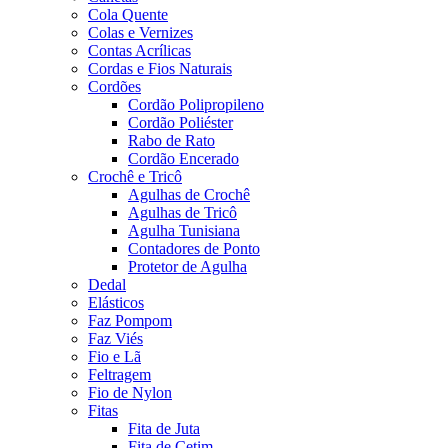
Cola Quente
Colas e Vernizes
Contas Acrílicas
Cordas e Fios Naturais
Cordões
Cordão Polipropileno
Cordão Poliéster
Rabo de Rato
Cordão Encerado
Crochê e Tricô
Agulhas de Crochê
Agulhas de Tricô
Agulha Tunisiana
Contadores de Ponto
Protetor de Agulha
Dedal
Elásticos
Faz Pompom
Faz Viés
Fio e Lã
Feltragem
Fio de Nylon
Fitas
Fita de Juta
Fita de Cetim