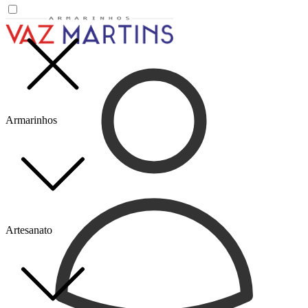
Armarinhos
Artesanato