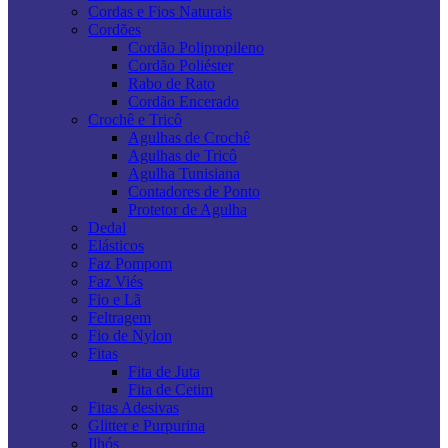
Cordas e Fios Naturais
Cordões
Cordão Polipropileno
Cordão Poliéster
Rabo de Rato
Cordão Encerado
Crochê e Tricô
Agulhas de Crochê
Agulhas de Tricô
Agulha Tunisiana
Contadores de Ponto
Protetor de Agulha
Dedal
Elásticos
Faz Pompom
Faz Viés
Fio e Lã
Feltragem
Fio de Nylon
Fitas
Fita de Juta
Fita de Cetim
Fitas Adesivas
Glitter e Purpurina
Ilhós