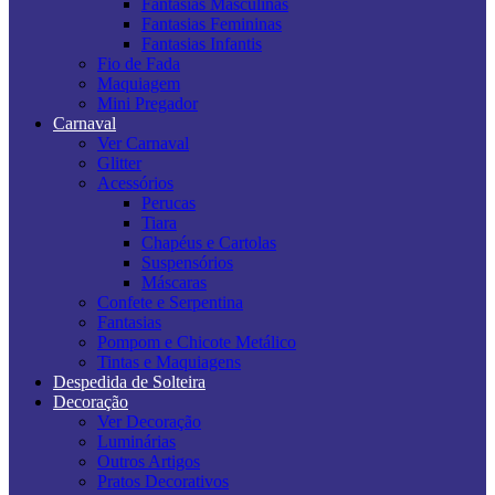
Fantasias Masculinas
Fantasias Femininas
Fantasias Infantis
Fio de Fada
Maquiagem
Mini Pregador
Carnaval
Ver Carnaval
Glitter
Acessórios
Perucas
Tiara
Chapéus e Cartolas
Suspensórios
Máscaras
Confete e Serpentina
Fantasias
Pompom e Chicote Metálico
Tintas e Maquiagens
Despedida de Solteira
Decoração
Ver Decoração
Luminárias
Outros Artigos
Pratos Decorativos