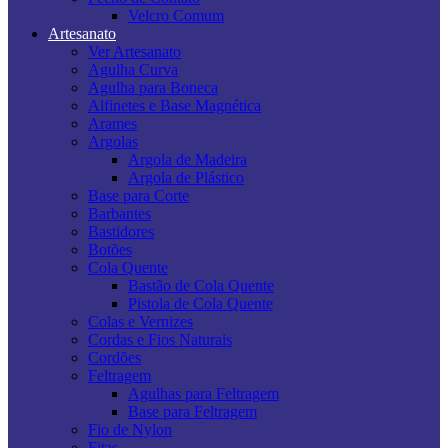
Velcro Comum
Artesanato
Ver Artesanato
Agulha Curva
Agulha para Boneca
Alfinetes e Base Magnética
Arames
Argolas
Argola de Madeira
Argola de Plástico
Base para Corte
Barbantes
Bastidores
Botões
Cola Quente
Bastão de Cola Quente
Pistola de Cola Quente
Colas e Vernizes
Cordas e Fios Naturais
Cordões
Feltragem
Agulhas para Feltragem
Base para Feltragem
Fio de Nylon
Fitas