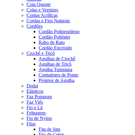
Cola Quente
Colas e Vernizes
Contas Acrílicas
Cordas e Fios Naturais
Cordões
Cordão Polipropileno
Cordão Poliéster
Rabo de Rato
Cordão Encerado
Crochê e Tricô
Agulhas de Crochê
Agulhas de Tricô
Agulha Tunisiana
Contadores de Ponto
Protetor de Agulha
Dedal
Elásticos
Faz Pompom
Faz Viés
Fio e Lã
Feltragem
Fio de Nylon
Fitas
Fita de Juta
Fita de Cetim