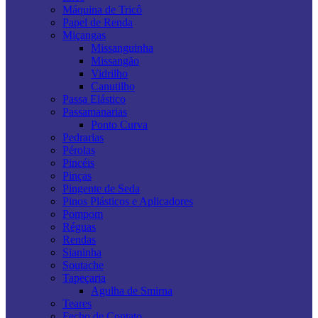
Máquina de Tricô
Papel de Renda
Miçangas
Missanguinha
Missangão
Vidrilho
Canutilho
Passa Elástico
Passamanarias
Ponto Curva
Pedrarias
Pérolas
Pincéis
Pinças
Pingente de Seda
Pinos Plásticos e Aplicadores
Pompom
Réguas
Rendas
Sianinha
Soutache
Tapeçaria
Agulha de Smirna
Teares
Fecho de Contato