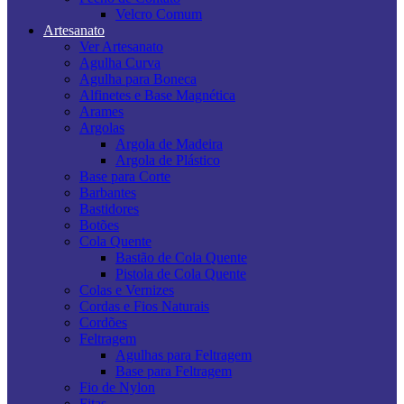
Velcro Comum
Artesanato
Ver Artesanato
Agulha Curva
Agulha para Boneca
Alfinetes e Base Magnética
Arames
Argolas
Argola de Madeira
Argola de Plástico
Base para Corte
Barbantes
Bastidores
Botões
Cola Quente
Bastão de Cola Quente
Pistola de Cola Quente
Colas e Vernizes
Cordas e Fios Naturais
Cordões
Feltragem
Agulhas para Feltragem
Base para Feltragem
Fio de Nylon
Fitas