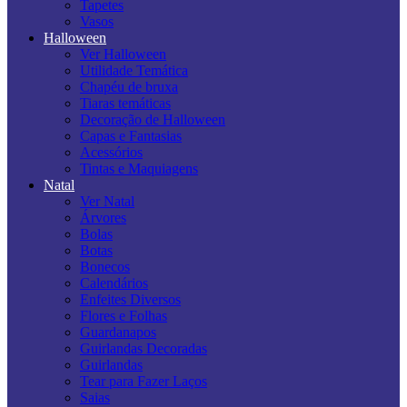
Tapetes
Vasos
Halloween
Ver Halloween
Utilidade Temática
Chapéu de bruxa
Tiaras temáticas
Decoração de Halloween
Capas e Fantasias
Acessórios
Tintas e Maquiagens
Natal
Ver Natal
Árvores
Bolas
Botas
Bonecos
Calendários
Enfeites Diversos
Flores e Folhas
Guardanapos
Guirlandas Decoradas
Guirlandas
Tear para Fazer Laços
Saias