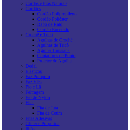
Cordas e Fios Naturais
Cordões
Cordão Polipropileno
Cordão Poliéster
Rabo de Rato
Cordão Encerado
Crochê e Tricô
Agulhas de Crochê
Agulhas de Tricô
Agulha Tunisiana
Contadores de Ponto
Protetor de Agulha
Dedal
Elásticos
Faz Pompom
Faz Viés
Fio e Lã
Feltragem
Fio de Nylon
Fitas
Fita de Juta
Fita de Cetim
Fitas Adesivas
Glitter e Purpurina
Ilhós