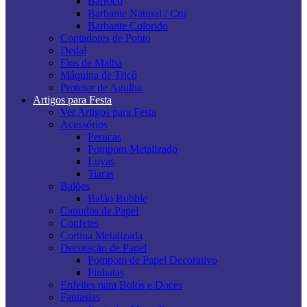
Barroco
Barbante Natural / Cru
Barbante Colorido
Contadores de Ponto
Dedal
Fios de Malha
Máquina de Tricô
Protetor de Agulha
Artigos para Festa
Ver Artigos para Festa
Acessórios
Perucas
Pompom Metalizado
Luvas
Tiaras
Balões
Balão Bubble
Canudos de Papel
Confetes
Cortina Metalizada
Decoração de Papel
Pompom de Papel Decorativo
Pinhatas
Enfeites para Bolos e Doces
Fantasias