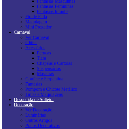
Fantasias Masculinas
Fantasias Femininas
Fantasias Infantis
Fio de Fada
Maquiagem
Mini Pregador
Carnaval
Ver Carnaval
Glitter
Acessórios
Perucas
Tiara
Chapéus e Cartolas
Suspensórios
Máscaras
Confete e Serpentina
Fantasias
Pompom e Chicote Metálico
Tintas e Maquiagens
Despedida de Solteira
Decoração
Ver Decoração
Luminárias
Outros Artigos
Pratos Decorativos