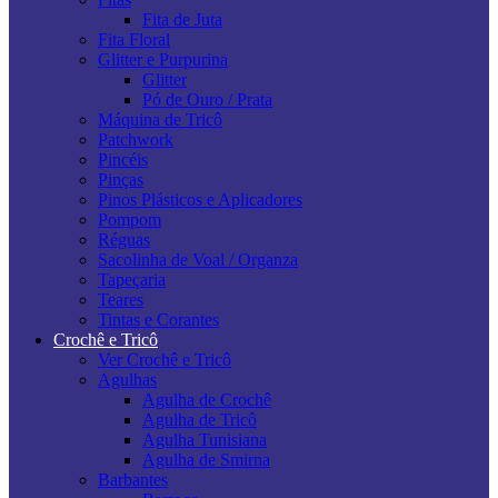
Fita de Juta
Fita Floral
Glitter e Purpurina
Glitter
Pó de Ouro / Prata
Máquina de Tricô
Patchwork
Pincéis
Pinças
Pinos Plásticos e Aplicadores
Pompom
Réguas
Sacolinha de Voal / Organza
Tapeçaria
Teares
Tintas e Corantes
Crochê e Tricô
Ver Crochê e Tricô
Agulhas
Agulha de Crochê
Agulha de Tricô
Agulha Tunisiana
Agulha de Smirna
Barbantes