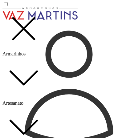
Armarinhos
Artesanato