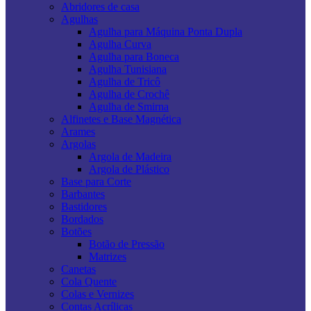
Abridores de casa
Agulhas
Agulha para Máquina Ponta Dupla
Agulha Curva
Agulha para Boneca
Agulha Tunisiana
Agulha de Tricô
Agulha de Crochê
Agulha de Smirna
Alfinetes e Base Magnética
Arames
Argolas
Argola de Madeira
Argola de Plástico
Base para Corte
Barbantes
Bastidores
Bordados
Botões
Botão de Pressão
Matrizes
Canetas
Cola Quente
Colas e Vernizes
Contas Acrílicas