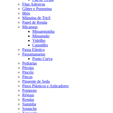
Fitas Adesivas
Glitter e Purpurina
Ilhós
Máquina de Tricô
Papel de Renda
Miçangas
Missanguinha
Missangão
Vidrilho
Canutilho
Passa Elástico
Passamanarias
Ponto Curva
Pedrarias
Pérolas
Pincéis
Pinças
Pingente de Seda
Pinos Plásticos e Aplicadores
Pompom
Réguas
Rendas
Sianinha
Soutache