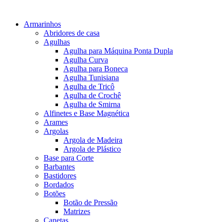
Armarinhos
Abridores de casa
Agulhas
Agulha para Máquina Ponta Dupla
Agulha Curva
Agulha para Boneca
Agulha Tunisiana
Agulha de Tricô
Agulha de Crochê
Agulha de Smirna
Alfinetes e Base Magnética
Arames
Argolas
Argola de Madeira
Argola de Plástico
Base para Corte
Barbantes
Bastidores
Bordados
Botões
Botão de Pressão
Matrizes
Canetas