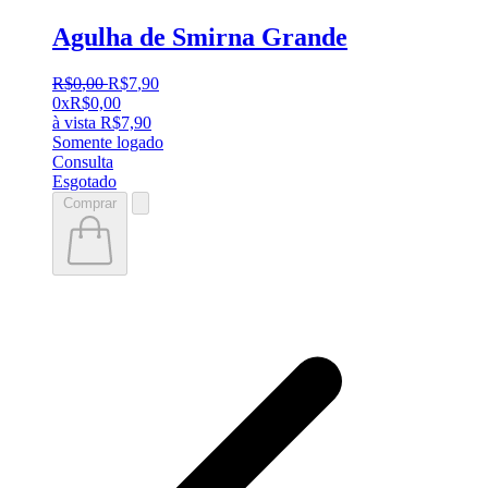
Agulha de Smirna Grande
R$
0
,
00
R$
7
,
90
0x
R$
0,00
à vista
R$
7,90
Somente logado
Consulta
Esgotado
Comprar