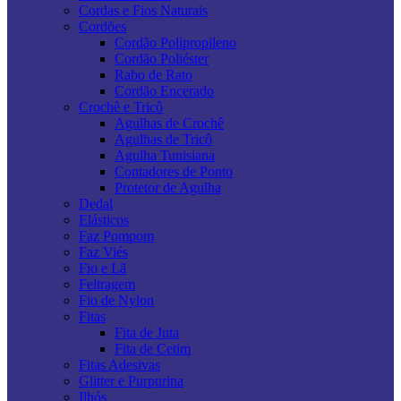
Cordas e Fios Naturais
Cordões
Cordão Polipropileno
Cordão Poliéster
Rabo de Rato
Cordão Encerado
Crochê e Tricô
Agulhas de Crochê
Agulhas de Tricô
Agulha Tunisiana
Contadores de Ponto
Protetor de Agulha
Dedal
Elásticos
Faz Pompom
Faz Viés
Fio e Lã
Feltragem
Fio de Nylon
Fitas
Fita de Juta
Fita de Cetim
Fitas Adesivas
Glitter e Purpurina
Ilhós