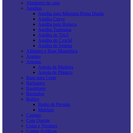
Abridores de casa
Agulhas
Agulha para Máquina Ponta Dupla
Agulha Curva
Agulha para Boneca
Agulha Tunisiana
Agulha de Tricô
Agulha de Crochê
Agulha de Smirna
Alfinetes e Base Magnética
Arames
Argolas
Argola de Madeira
Argola de Plástico
Base para Corte
Barbantes
Bastidores
Bordados
Botões
Botão de Pressão
Matrizes
Canetas
Cola Quente
Colas e Vernizes
Contas Acrílicas