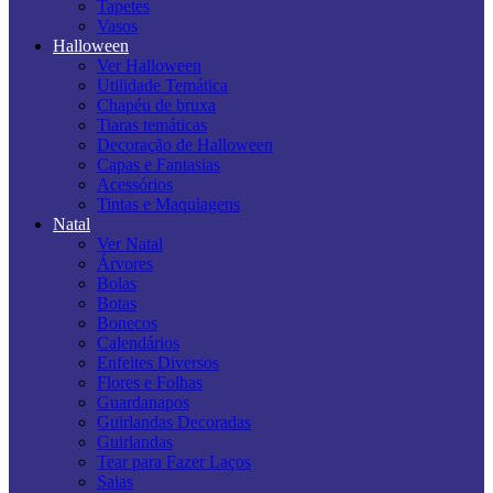
Tapetes
Vasos
Halloween
Ver Halloween
Utilidade Temática
Chapéu de bruxa
Tiaras temáticas
Decoração de Halloween
Capas e Fantasias
Acessórios
Tintas e Maquiagens
Natal
Ver Natal
Árvores
Bolas
Botas
Bonecos
Calendários
Enfeites Diversos
Flores e Folhas
Guardanapos
Guirlandas Decoradas
Guirlandas
Tear para Fazer Laços
Saias