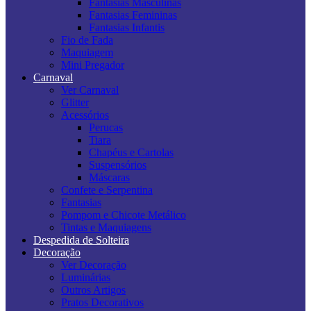
Fantasias Masculinas
Fantasias Femininas
Fantasias Infantis
Fio de Fada
Maquiagem
Mini Pregador
Carnaval
Ver Carnaval
Glitter
Acessórios
Perucas
Tiara
Chapéus e Cartolas
Suspensórios
Máscaras
Confete e Serpentina
Fantasias
Pompom e Chicote Metálico
Tintas e Maquiagens
Despedida de Solteira
Decoração
Ver Decoração
Luminárias
Outros Artigos
Pratos Decorativos