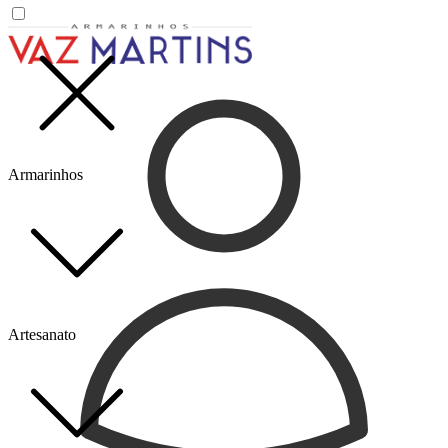
Armarinhos
Artesanato