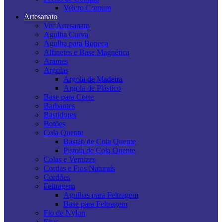
Velcro Comum
Artesanato
Ver Artesanato
Agulha Curva
Agulha para Boneca
Alfinetes e Base Magnética
Arames
Argolas
Argola de Madeira
Argola de Plástico
Base para Corte
Barbantes
Bastidores
Botões
Cola Quente
Bastão de Cola Quente
Pistola de Cola Quente
Colas e Vernizes
Cordas e Fios Naturais
Cordões
Feltragem
Agulhas para Feltragem
Base para Feltragem
Fio de Nylon
Fitas