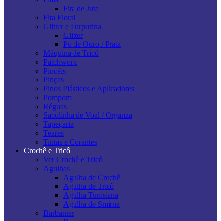
Fita de Juta
Fita Floral
Glitter e Purpurina
Glitter
Pó de Ouro / Prata
Máquina de Tricô
Patchwork
Pincéis
Pinças
Pinos Plásticos e Aplicadores
Pompom
Réguas
Sacolinha de Voal / Organza
Tapeçaria
Teares
Tintas e Corantes
Crochê e Tricô
Ver Crochê e Tricô
Agulhas
Agulha de Crochê
Agulha de Tricô
Agulha Tunisiana
Agulha de Smirna
Barbantes