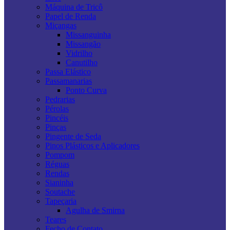
Máquina de Tricô
Papel de Renda
Miçangas
Missanguinha
Missangão
Vidrilho
Canutilho
Passa Elástico
Passamanarias
Ponto Curva
Pedrarias
Pérolas
Pincéis
Pinças
Pingente de Seda
Pinos Plásticos e Aplicadores
Pompom
Réguas
Rendas
Sianinha
Soutache
Tapeçaria
Agulha de Smirna
Teares
Fecho de Contato