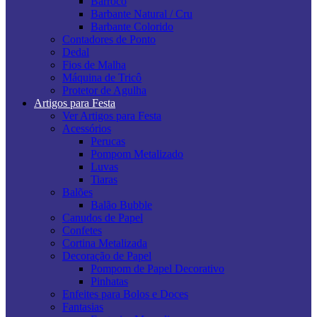
Barroco
Barbante Natural / Cru
Barbante Colorido
Contadores de Ponto
Dedal
Fios de Malha
Máquina de Tricô
Protetor de Agulha
Artigos para Festa
Ver Artigos para Festa
Acessórios
Perucas
Pompom Metalizado
Luvas
Tiaras
Balões
Balão Bubble
Canudos de Papel
Confetes
Cortina Metalizada
Decoração de Papel
Pompom de Papel Decorativo
Pinhatas
Enfeites para Bolos e Doces
Fantasias