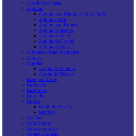
Abridores de casa
Agulhas
Agulha para Máquina Ponta Dupla
Agulha Curva
Agulha para Boneca
Agulha Tunisiana
Agulha de Tricô
Agulha de Crochê
Agulha de Smirna
Alfinetes e Base Magnética
Arames
Argolas
Argola de Madeira
Argola de Plástico
Base para Corte
Barbantes
Bastidores
Bordados
Botões
Botão de Pressão
Matrizes
Canetas
Cola Quente
Colas e Vernizes
Contas Acrílicas