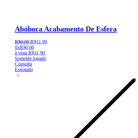
Abóbora Acabamento De Esfera
R$
0
,
00
R$
11
,
90
0x
R$
0,00
à vista
R$
11,90
Somente logado
Consulta
Esgotado