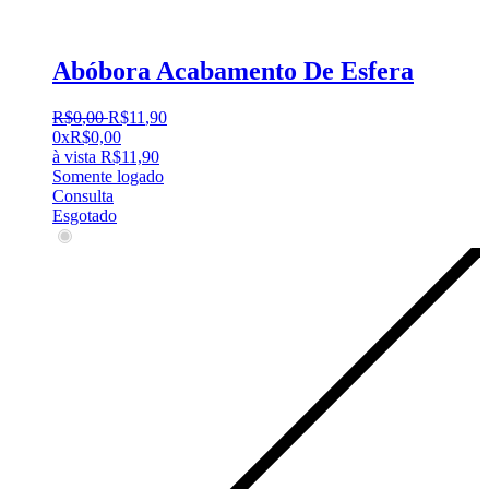
Abóbora Acabamento De Esfera
R$
0
,
00
R$
11
,
90
0x
R$
0,00
à vista
R$
11,90
Somente logado
Consulta
Esgotado