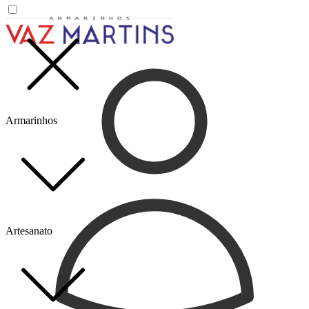
Armarinhos
Artesanato