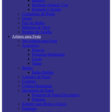
Barroco
Barbante Natural / Cru
Barbante Colorido
Contadores de Ponto
Dedal
Fios de Malha
Máquina de Tricô
Protetor de Agulha
Artigos para Festa
Ver Artigos para Festa
Acessórios
Perucas
Pompom Metalizado
Luvas
Tiaras
Balões
Balão Bubble
Canudos de Papel
Confetes
Cortina Metalizada
Decoração de Papel
Pompom de Papel Decorativo
Pinhatas
Enfeites para Bolos e Doces
Fantasias