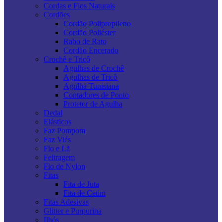
Cordas e Fios Naturais
Cordões
Cordão Polipropileno
Cordão Poliéster
Rabo de Rato
Cordão Encerado
Crochê e Tricô
Agulhas de Crochê
Agulhas de Tricô
Agulha Tunisiana
Contadores de Ponto
Protetor de Agulha
Dedal
Elásticos
Faz Pompom
Faz Viés
Fio e Lã
Feltragem
Fio de Nylon
Fitas
Fita de Juta
Fita de Cetim
Fitas Adesivas
Glitter e Purpurina
Ilhós