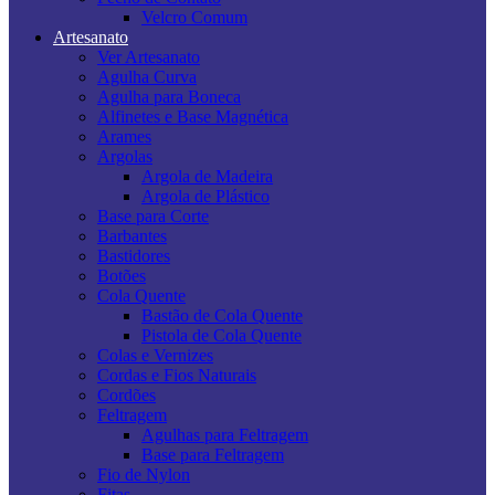
Velcro Comum
Artesanato
Ver Artesanato
Agulha Curva
Agulha para Boneca
Alfinetes e Base Magnética
Arames
Argolas
Argola de Madeira
Argola de Plástico
Base para Corte
Barbantes
Bastidores
Botões
Cola Quente
Bastão de Cola Quente
Pistola de Cola Quente
Colas e Vernizes
Cordas e Fios Naturais
Cordões
Feltragem
Agulhas para Feltragem
Base para Feltragem
Fio de Nylon
Fitas