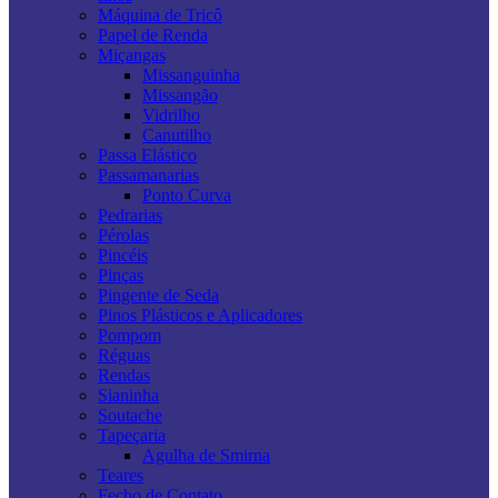
Máquina de Tricô
Papel de Renda
Miçangas
Missanguinha
Missangão
Vidrilho
Canutilho
Passa Elástico
Passamanarias
Ponto Curva
Pedrarias
Pérolas
Pincéis
Pinças
Pingente de Seda
Pinos Plásticos e Aplicadores
Pompom
Réguas
Rendas
Sianinha
Soutache
Tapeçaria
Agulha de Smirna
Teares
Fecho de Contato