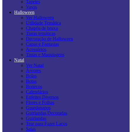
Tapetes
Vasos
Halloween
Ver Halloween
Utilidade Temática
Chapéu de bruxa
Tiaras temáticas
Decoração de Halloween
Capas e Fantasias
Acessórios
Tintas e Maquiagens
Natal
Ver Natal
Árvores
Bolas
Botas
Bonecos
Calendários
Enfeites Diversos
Flores e Folhas
Guardanapos
Guirlandas Decoradas
Guirlandas
Tear para Fazer Laços
Saias