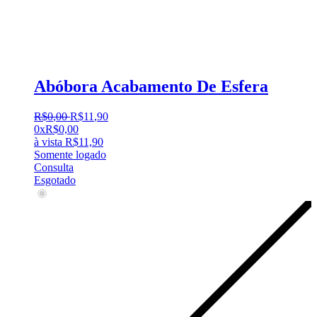
Abóbora Acabamento De Esfera
R$
0
,
00
R$
11
,
90
0x
R$
0,00
à vista
R$
11,90
Somente logado
Consulta
Esgotado