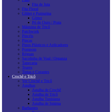
Fita de Juta
Fita Floral
Glitter e Purpurina
Glitter
Pó de Ouro / Prata
Máquina de Tricô
Patchwork
Pincéis
Pinças
Pinos Plásticos e Aplicadores
Pompom
Réguas
Sacolinha de Voal / Organza
Tapeçaria
Teares
Tintas e Corantes
Crochê e Tricô
Ver Crochê e Tricô
Agulhas
Agulha de Crochê
Agulha de Tricô
Agulha Tunisiana
Agulha de Smirna
Barbantes