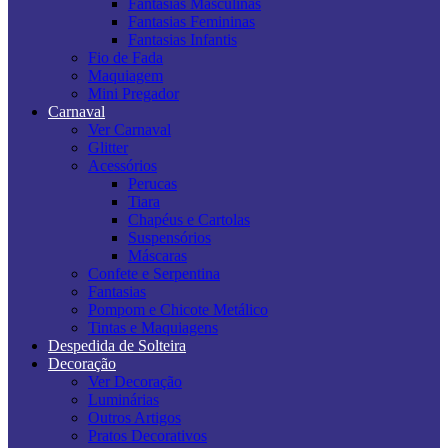
Fantasias Masculinas
Fantasias Femininas
Fantasias Infantis
Fio de Fada
Maquiagem
Mini Pregador
Carnaval
Ver Carnaval
Glitter
Acessórios
Perucas
Tiara
Chapéus e Cartolas
Suspensórios
Máscaras
Confete e Serpentina
Fantasias
Pompom e Chicote Metálico
Tintas e Maquiagens
Despedida de Solteira
Decoração
Ver Decoração
Luminárias
Outros Artigos
Pratos Decorativos