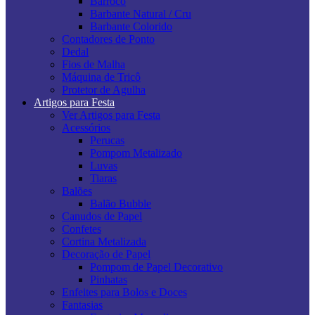
Barroco
Barbante Natural / Cru
Barbante Colorido
Contadores de Ponto
Dedal
Fios de Malha
Máquina de Tricô
Protetor de Agulha
Artigos para Festa
Ver Artigos para Festa
Acessórios
Perucas
Pompom Metalizado
Luvas
Tiaras
Balões
Balão Bubble
Canudos de Papel
Confetes
Cortina Metalizada
Decoração de Papel
Pompom de Papel Decorativo
Pinhatas
Enfeites para Bolos e Doces
Fantasias