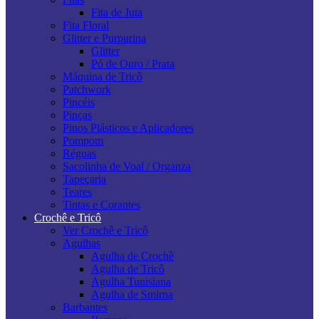
Fita de Juta
Fita Floral
Glitter e Purpurina
Glitter
Pó de Ouro / Prata
Máquina de Tricô
Patchwork
Pincéis
Pinças
Pinos Plásticos e Aplicadores
Pompom
Réguas
Sacolinha de Voal / Organza
Tapeçaria
Teares
Tintas e Corantes
Crochê e Tricô
Ver Crochê e Tricô
Agulhas
Agulha de Crochê
Agulha de Tricô
Agulha Tunisiana
Agulha de Smirna
Barbantes