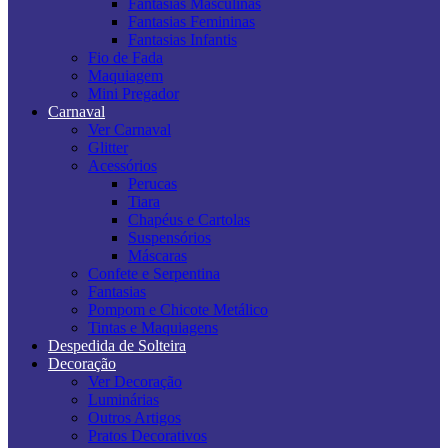
Fantasias Masculinas
Fantasias Femininas
Fantasias Infantis
Fio de Fada
Maquiagem
Mini Pregador
Carnaval
Ver Carnaval
Glitter
Acessórios
Perucas
Tiara
Chapéus e Cartolas
Suspensórios
Máscaras
Confete e Serpentina
Fantasias
Pompom e Chicote Metálico
Tintas e Maquiagens
Despedida de Solteira
Decoração
Ver Decoração
Luminárias
Outros Artigos
Pratos Decorativos