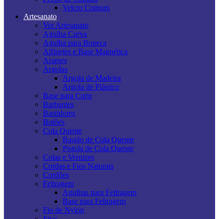
Velcro Comum
Artesanato
Ver Artesanato
Agulha Curva
Agulha para Boneca
Alfinetes e Base Magnética
Arames
Argolas
Argola de Madeira
Argola de Plástico
Base para Corte
Barbantes
Bastidores
Botões
Cola Quente
Bastão de Cola Quente
Pistola de Cola Quente
Colas e Vernizes
Cordas e Fios Naturais
Cordões
Feltragem
Agulhas para Feltragem
Base para Feltragem
Fio de Nylon
Fitas