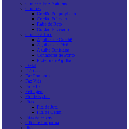
Cordas e Fios Naturais
Cordões
Cordão Polipropileno
Cordão Poliéster
Rabo de Rato
Cordão Encerado
Crochê e Tricô
Agulhas de Crochê
Agulhas de Tricô
Agulha Tunisiana
Contadores de Ponto
Protetor de Agulha
Dedal
Elásticos
Faz Pompom
Faz Viés
Fio e Lã
Feltragem
Fio de Nylon
Fitas
Fita de Juta
Fita de Cetim
Fitas Adesivas
Glitter e Purpurina
Ilhós