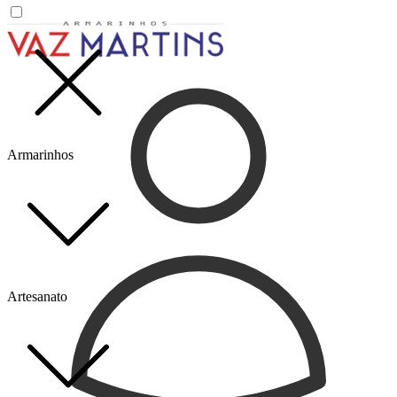
Armarinhos
Artesanato