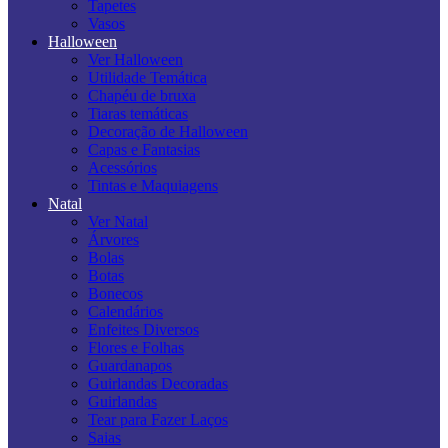
Tapetes
Vasos
Halloween
Ver Halloween
Utilidade Temática
Chapéu de bruxa
Tiaras temáticas
Decoração de Halloween
Capas e Fantasias
Acessórios
Tintas e Maquiagens
Natal
Ver Natal
Árvores
Bolas
Botas
Bonecos
Calendários
Enfeites Diversos
Flores e Folhas
Guardanapos
Guirlandas Decoradas
Guirlandas
Tear para Fazer Laços
Saias