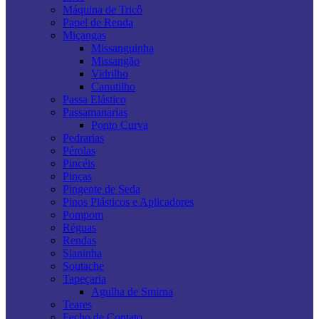
Máquina de Tricô
Papel de Renda
Miçangas
Missanguinha
Missangão
Vidrilho
Canutilho
Passa Elástico
Passamanarias
Ponto Curva
Pedrarias
Pérolas
Pincéis
Pinças
Pingente de Seda
Pinos Plásticos e Aplicadores
Pompom
Réguas
Rendas
Sianinha
Soutache
Tapeçaria
Agulha de Smirna
Teares
Fecho de Contato