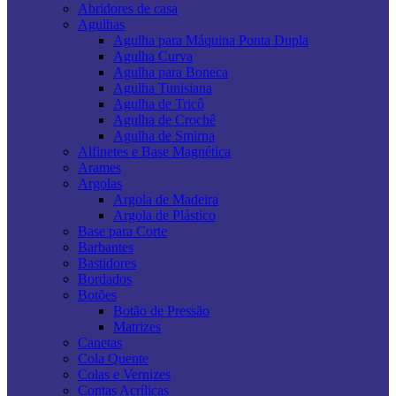
Abridores de casa
Agulhas
Agulha para Máquina Ponta Dupla
Agulha Curva
Agulha para Boneca
Agulha Tunisiana
Agulha de Tricô
Agulha de Crochê
Agulha de Smirna
Alfinetes e Base Magnética
Arames
Argolas
Argola de Madeira
Argola de Plástico
Base para Corte
Barbantes
Bastidores
Bordados
Botões
Botão de Pressão
Matrizes
Canetas
Cola Quente
Colas e Vernizes
Contas Acrílicas