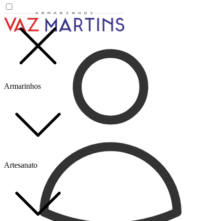
Armarinhos
Artesanato