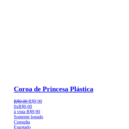
Coroa de Princesa Plástica
R$
0
,
00
R$
9
,
90
0x
R$
0,00
à vista
R$
9,90
Somente logado
Consulta
Esgotado