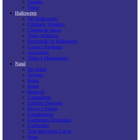
Tapetes
Vasos
Halloween
Ver Halloween
Utilidade Temática
Chapéu de bruxa
Tiaras temáticas
Decoração de Halloween
Capas e Fantasias
Acessórios
Tintas e Maquiagens
Natal
Ver Natal
Árvores
Bolas
Botas
Bonecos
Calendários
Enfeites Diversos
Flores e Folhas
Guardanapos
Guirlandas Decoradas
Guirlandas
Tear para Fazer Laços
Saias