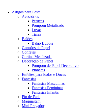
Artigos para Festa
Acessórios
Perucas
Pompom Metalizado
Luvas
Tiaras
Balões
Balão Bubble
Canudos de Papel
Confetes
Cortina Metalizada
Decoração de Papel
Pompom de Papel Decorativo
Pinhatas
Enfeites para Bolos e Doces
Fantasias
Fantasias Masculinas
Fantasias Femininas
Fantasias Infantis
Fio de Fada
Maquiagem
Mini Pregador