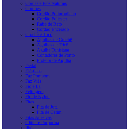
Cordas e Fios Naturais
Cordões
Cordão Polipropileno
Cordão Poliéster
Rabo de Rato
Cordão Encerado
Crochê e Tricô
Agulhas de Crochê
Agulhas de Tricô
Agulha Tunisiana
Contadores de Ponto
Protetor de Agulha
Dedal
Elásticos
Faz Pompom
Faz Viés
Fio e Lã
Feltragem
Fio de Nylon
Fitas
Fita de Juta
Fita de Cetim
Fitas Adesivas
Glitter e Purpurina
Ilhós