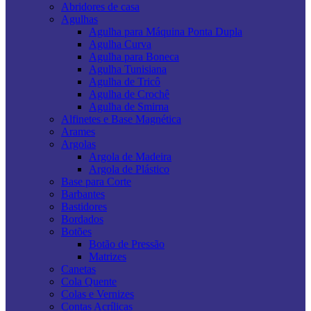
Abridores de casa
Agulhas
Agulha para Máquina Ponta Dupla
Agulha Curva
Agulha para Boneca
Agulha Tunisiana
Agulha de Tricô
Agulha de Crochê
Agulha de Smirna
Alfinetes e Base Magnética
Arames
Argolas
Argola de Madeira
Argola de Plástico
Base para Corte
Barbantes
Bastidores
Bordados
Botões
Botão de Pressão
Matrizes
Canetas
Cola Quente
Colas e Vernizes
Contas Acrílicas