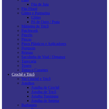
Fita de Juta
Fita Floral
Glitter e Purpurina
Glitter
Pó de Ouro / Prata
Máquina de Tricô
Patchwork
Pincéis
Pinças
Pinos Plásticos e Aplicadores
Pompom
Réguas
Sacolinha de Voal / Organza
Tapeçaria
Teares
Tintas e Corantes
Crochê e Tricô
Ver Crochê e Tricô
Agulhas
Agulha de Crochê
Agulha de Tricô
Agulha Tunisiana
Agulha de Smirna
Barbantes