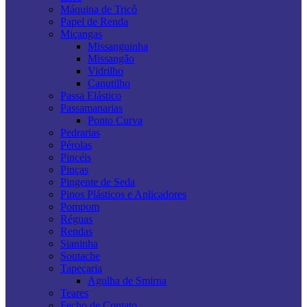
Máquina de Tricô
Papel de Renda
Miçangas
Missanguinha
Missangão
Vidrilho
Canutilho
Passa Elástico
Passamanarias
Ponto Curva
Pedrarias
Pérolas
Pincéis
Pinças
Pingente de Seda
Pinos Plásticos e Aplicadores
Pompom
Réguas
Rendas
Sianinha
Soutache
Tapeçaria
Agulha de Smirna
Teares
Fecho de Contato