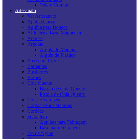
Velcro Comum
Artesanato
Ver Artesanato
Agulha Curva
Agulha para Boneca
Alfinetes e Base Magnética
Arames
Argolas
Argola de Madeira
Argola de Plástico
Base para Corte
Barbantes
Bastidores
Botões
Cola Quente
Bastão de Cola Quente
Pistola de Cola Quente
Colas e Vernizes
Cordas e Fios Naturais
Cordões
Feltragem
Agulhas para Feltragem
Base para Feltragem
Fio de Nylon
Fitas