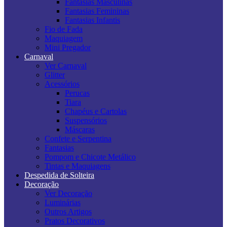
Fantasias Masculinas
Fantasias Femininas
Fantasias Infantis
Fio de Fada
Maquiagem
Mini Pregador
Carnaval
Ver Carnaval
Glitter
Acessórios
Perucas
Tiara
Chapéus e Cartolas
Suspensórios
Máscaras
Confete e Serpentina
Fantasias
Pompom e Chicote Metálico
Tintas e Maquiagens
Despedida de Solteira
Decoração
Ver Decoração
Luminárias
Outros Artigos
Pratos Decorativos