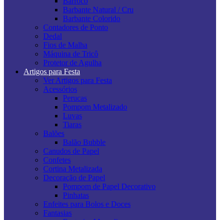
Barroco
Barbante Natural / Cru
Barbante Colorido
Contadores de Ponto
Dedal
Fios de Malha
Máquina de Tricô
Protetor de Agulha
Artigos para Festa
Ver Artigos para Festa
Acessórios
Perucas
Pompom Metalizado
Luvas
Tiaras
Balões
Balão Bubble
Canudos de Papel
Confetes
Cortina Metalizada
Decoração de Papel
Pompom de Papel Decorativo
Pinhatas
Enfeites para Bolos e Doces
Fantasias