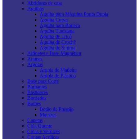
Abridores de casa
Agulhas
Agulha para Máquina Ponta Dupla
Agulha Curva
Agulha para Boneca
Agulha Tunisiana
Agulha de Tricô
Agulha de Crochê
Agulha de Smirna
Alfinetes e Base Magnética
Arames
Argolas
Argola de Madeira
Argola de Plástico
Base para Corte
Barbantes
Bastidores
Bordados
Botões
Botão de Pressão
Matrizes
Canetas
Cola Quente
Colas e Vernizes
Contas Acrílicas