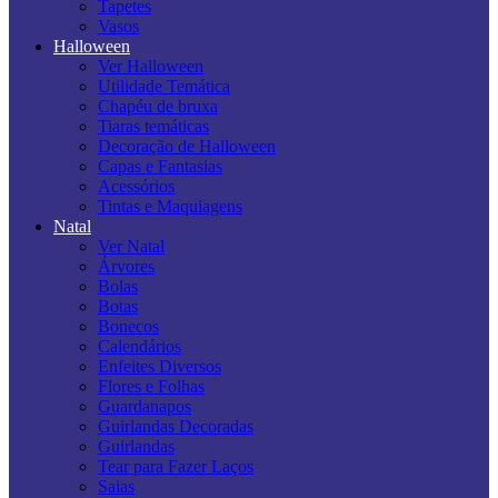
Tapetes
Vasos
Halloween
Ver Halloween
Utilidade Temática
Chapéu de bruxa
Tiaras temáticas
Decoração de Halloween
Capas e Fantasias
Acessórios
Tintas e Maquiagens
Natal
Ver Natal
Árvores
Bolas
Botas
Bonecos
Calendários
Enfeites Diversos
Flores e Folhas
Guardanapos
Guirlandas Decoradas
Guirlandas
Tear para Fazer Laços
Saias