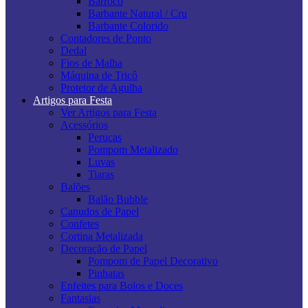
Barroco
Barbante Natural / Cru
Barbante Colorido
Contadores de Ponto
Dedal
Fios de Malha
Máquina de Tricô
Protetor de Agulha
Artigos para Festa
Ver Artigos para Festa
Acessórios
Perucas
Pompom Metalizado
Luvas
Tiaras
Balões
Balão Bubble
Canudos de Papel
Confetes
Cortina Metalizada
Decoração de Papel
Pompom de Papel Decorativo
Pinhatas
Enfeites para Bolos e Doces
Fantasias