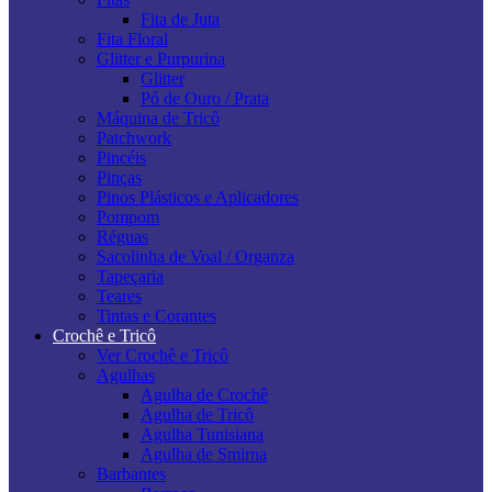
Fita de Juta
Fita Floral
Glitter e Purpurina
Glitter
Pó de Ouro / Prata
Máquina de Tricô
Patchwork
Pincéis
Pinças
Pinos Plásticos e Aplicadores
Pompom
Réguas
Sacolinha de Voal / Organza
Tapeçaria
Teares
Tintas e Corantes
Crochê e Tricô
Ver Crochê e Tricô
Agulhas
Agulha de Crochê
Agulha de Tricô
Agulha Tunisiana
Agulha de Smirna
Barbantes