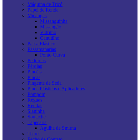
Máquina de Tricô
Papel de Renda
Miçangas
Missanguinha
Missangão
Vidrilho
Canutilho
Passa Elástico
Passamanarias
Ponto Curva
Pedrarias
Pérolas
Pincéis
Pinças
Pingente de Seda
Pinos Plásticos e Aplicadores
Pompom
Réguas
Rendas
Sianinha
Soutache
Tapeçaria
Agulha de Smirna
Teares
Fecho de Contato