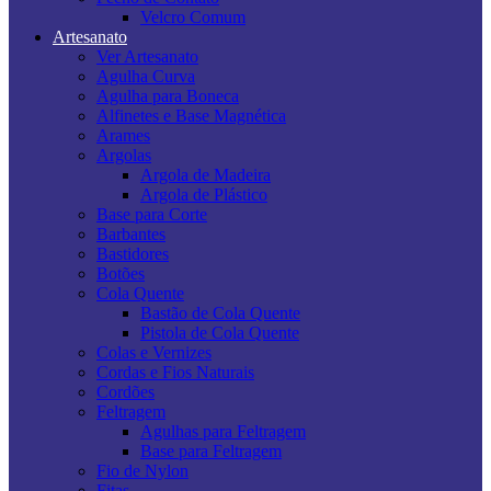
Velcro Comum
Artesanato
Ver Artesanato
Agulha Curva
Agulha para Boneca
Alfinetes e Base Magnética
Arames
Argolas
Argola de Madeira
Argola de Plástico
Base para Corte
Barbantes
Bastidores
Botões
Cola Quente
Bastão de Cola Quente
Pistola de Cola Quente
Colas e Vernizes
Cordas e Fios Naturais
Cordões
Feltragem
Agulhas para Feltragem
Base para Feltragem
Fio de Nylon
Fitas