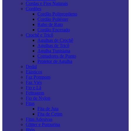
Cordas e Fios Naturais
Cordões
Cordão Polipropileno
Cordão Poliéster
Rabo de Rato
Cordão Encerado
Crochê e Tricô
Agulhas de Crochê
Agulhas de Tricô
Agulha Tunisiana
Contadores de Ponto
Protetor de Agulha
Dedal
Elásticos
Faz Pompom
Faz Viés
Fio e Lã
Feltragem
Fio de Nylon
Fitas
Fita de Juta
Fita de Cetim
Fitas Adesivas
Glitter e Purpurina
Ilhós