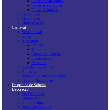
Fantasias Masculinas
Fantasias Femininas
Fantasias Infantis
Fio de Fada
Maquiagem
Mini Pregador
Carnaval
Ver Carnaval
Glitter
Acessórios
Perucas
Tiara
Chapéus e Cartolas
Suspensórios
Máscaras
Confete e Serpentina
Fantasias
Pompom e Chicote Metálico
Tintas e Maquiagens
Despedida de Solteira
Decoração
Ver Decoração
Luminárias
Outros Artigos
Pratos Decorativos