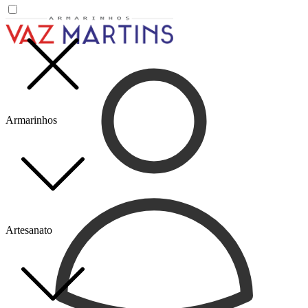
Armarinhos
Artesanato