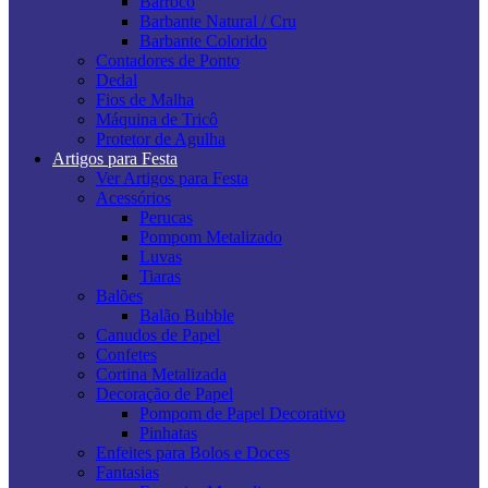
Barroco
Barbante Natural / Cru
Barbante Colorido
Contadores de Ponto
Dedal
Fios de Malha
Máquina de Tricô
Protetor de Agulha
Artigos para Festa
Ver Artigos para Festa
Acessórios
Perucas
Pompom Metalizado
Luvas
Tiaras
Balões
Balão Bubble
Canudos de Papel
Confetes
Cortina Metalizada
Decoração de Papel
Pompom de Papel Decorativo
Pinhatas
Enfeites para Bolos e Doces
Fantasias