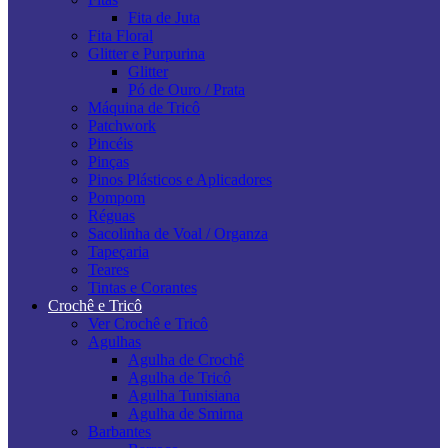
Fita de Juta
Fita Floral
Glitter e Purpurina
Glitter
Pó de Ouro / Prata
Máquina de Tricô
Patchwork
Pincéis
Pinças
Pinos Plásticos e Aplicadores
Pompom
Réguas
Sacolinha de Voal / Organza
Tapeçaria
Teares
Tintas e Corantes
Crochê e Tricô
Ver Crochê e Tricô
Agulhas
Agulha de Crochê
Agulha de Tricô
Agulha Tunisiana
Agulha de Smirna
Barbantes