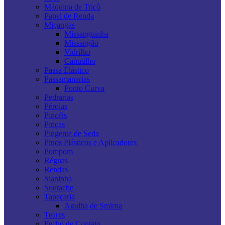
Máquina de Tricô
Papel de Renda
Miçangas
Missanguinha
Missangão
Vidrilho
Canutilho
Passa Elástico
Passamanarias
Ponto Curva
Pedrarias
Pérolas
Pincéis
Pinças
Pingente de Seda
Pinos Plásticos e Aplicadores
Pompom
Réguas
Rendas
Sianinha
Soutache
Tapeçaria
Agulha de Smirna
Teares
Fecho de Contato