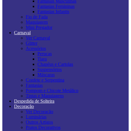
Fantasias Masculinas
Fantasias Femininas
Fantasias Infantis
Fio de Fada
Maquiagem
Mini Pregador
Carnaval
Ver Carnaval
Glitter
Acessórios
Perucas
Tiara
Chapéus e Cartolas
Suspensórios
Máscaras
Confete e Serpentina
Fantasias
Pompom e Chicote Metálico
Tintas e Maquiagens
Despedida de Solteira
Decoração
Ver Decoração
Luminárias
Outros Artigos
Pratos Decorativos