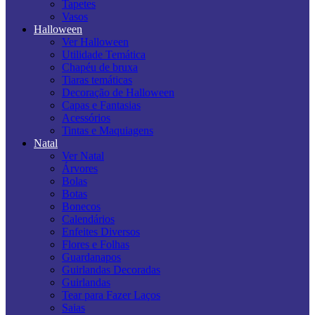
Tapetes
Vasos
Halloween
Ver Halloween
Utilidade Temática
Chapéu de bruxa
Tiaras temáticas
Decoração de Halloween
Capas e Fantasias
Acessórios
Tintas e Maquiagens
Natal
Ver Natal
Árvores
Bolas
Botas
Bonecos
Calendários
Enfeites Diversos
Flores e Folhas
Guardanapos
Guirlandas Decoradas
Guirlandas
Tear para Fazer Laços
Saias