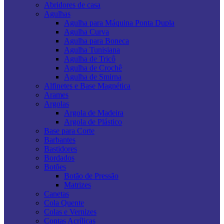
Abridores de casa
Agulhas
Agulha para Máquina Ponta Dupla
Agulha Curva
Agulha para Boneca
Agulha Tunisiana
Agulha de Tricô
Agulha de Crochê
Agulha de Smirna
Alfinetes e Base Magnética
Arames
Argolas
Argola de Madeira
Argola de Plástico
Base para Corte
Barbantes
Bastidores
Bordados
Botões
Botão de Pressão
Matrizes
Canetas
Cola Quente
Colas e Vernizes
Contas Acrílicas