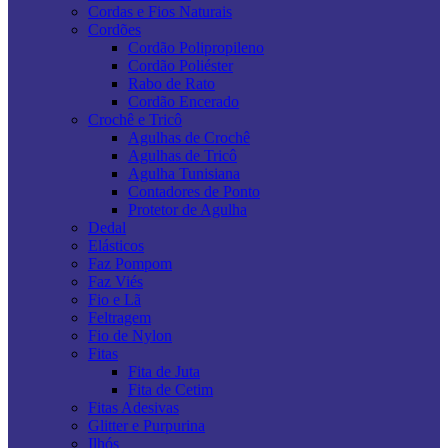
Cordas e Fios Naturais
Cordões
Cordão Polipropileno
Cordão Poliéster
Rabo de Rato
Cordão Encerado
Crochê e Tricô
Agulhas de Crochê
Agulhas de Tricô
Agulha Tunisiana
Contadores de Ponto
Protetor de Agulha
Dedal
Elásticos
Faz Pompom
Faz Viés
Fio e Lã
Feltragem
Fio de Nylon
Fitas
Fita de Juta
Fita de Cetim
Fitas Adesivas
Glitter e Purpurina
Ilhós