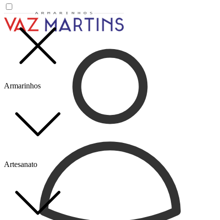
Armarinhos
Artesanato