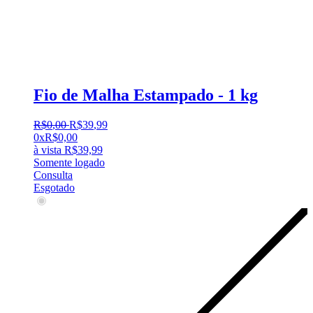
Fio de Malha Estampado - 1 kg
R$
0
,
00
R$
39
,
99
0x
R$
0,00
à vista
R$
39,99
Somente logado
Consulta
Esgotado