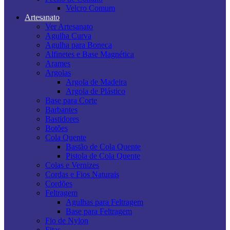
Velcro Comum
Artesanato
Ver Artesanato
Agulha Curva
Agulha para Boneca
Alfinetes e Base Magnética
Arames
Argolas
Argola de Madeira
Argola de Plástico
Base para Corte
Barbantes
Bastidores
Botões
Cola Quente
Bastão de Cola Quente
Pistola de Cola Quente
Colas e Vernizes
Cordas e Fios Naturais
Cordões
Feltragem
Agulhas para Feltragem
Base para Feltragem
Fio de Nylon
Fitas