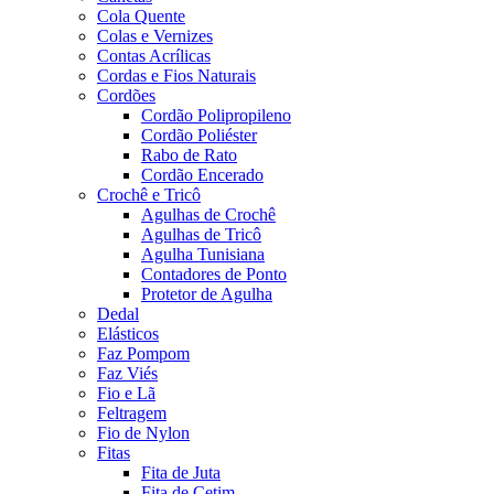
Cola Quente
Colas e Vernizes
Contas Acrílicas
Cordas e Fios Naturais
Cordões
Cordão Polipropileno
Cordão Poliéster
Rabo de Rato
Cordão Encerado
Crochê e Tricô
Agulhas de Crochê
Agulhas de Tricô
Agulha Tunisiana
Contadores de Ponto
Protetor de Agulha
Dedal
Elásticos
Faz Pompom
Faz Viés
Fio e Lã
Feltragem
Fio de Nylon
Fitas
Fita de Juta
Fita de Cetim