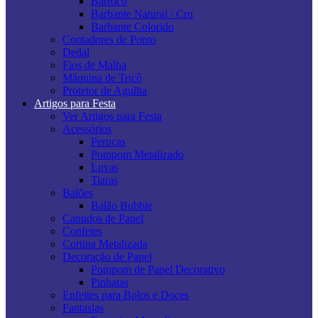
Barroco
Barbante Natural / Cru
Barbante Colorido
Contadores de Ponto
Dedal
Fios de Malha
Máquina de Tricô
Protetor de Agulha
Artigos para Festa
Ver Artigos para Festa
Acessórios
Perucas
Pompom Metalizado
Luvas
Tiaras
Balões
Balão Bubble
Canudos de Papel
Confetes
Cortina Metalizada
Decoração de Papel
Pompom de Papel Decorativo
Pinhatas
Enfeites para Bolos e Doces
Fantasias