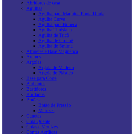
Abridores de casa
Agulhas
Agulha para Máquina Ponta Dupla
Agulha Curva
Agulha para Boneca
Agulha Tunisiana
Agulha de Tricô
Agulha de Crochê
Agulha de Smirna
Alfinetes e Base Magnética
Arames
Argolas
Argola de Madeira
Argola de Plástico
Base para Corte
Barbantes
Bastidores
Bordados
Botões
Botão de Pressão
Matrizes
Canetas
Cola Quente
Colas e Vernizes
Contas Acrílicas