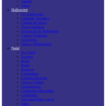
Tapetes
Vasos
Halloween
Ver Halloween
Utilidade Temática
Chapéu de bruxa
Tiaras temáticas
Decoração de Halloween
Capas e Fantasias
Acessórios
Tintas e Maquiagens
Natal
Ver Natal
Árvores
Bolas
Botas
Bonecos
Calendários
Enfeites Diversos
Flores e Folhas
Guardanapos
Guirlandas Decoradas
Guirlandas
Tear para Fazer Laços
Saias