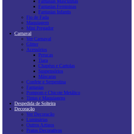
Fantasias Masculinas
Fantasias Femininas
Fantasias Infantis
Fio de Fada
Maquiagem
Mini Pregador
Carnaval
Ver Carnaval
Glitter
Acessórios
Perucas
Tiara
Chapéus e Cartolas
Suspensórios
Máscaras
Confete e Serpentina
Fantasias
Pompom e Chicote Metálico
Tintas e Maquiagens
Despedida de Solteira
Decoração
Ver Decoração
Luminárias
Outros Artigos
Pratos Decorativos