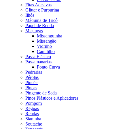
Fitas Adesivas
Glitter e Purpurina
Ilhós
Máquina de Tricô
Papel de Renda
Miçangas
Missanguinha
Missangão
Vidrilho
Canutilho
Passa Elástico
Passamanarias
Ponto Curva
Pedrarias
Pérolas
Pincéis
Pinças
Pingente de Seda
Pinos Plásticos e Aplicadores
Pompom
Réguas
Rendas
Sianinha
Soutache