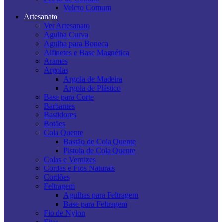
Velcro Comum
Artesanato
Ver Artesanato
Agulha Curva
Agulha para Boneca
Alfinetes e Base Magnética
Arames
Argolas
Argola de Madeira
Argola de Plástico
Base para Corte
Barbantes
Bastidores
Botões
Cola Quente
Bastão de Cola Quente
Pistola de Cola Quente
Colas e Vernizes
Cordas e Fios Naturais
Cordões
Feltragem
Agulhas para Feltragem
Base para Feltragem
Fio de Nylon
Fitas