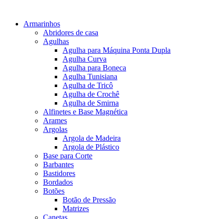
Armarinhos
Abridores de casa
Agulhas
Agulha para Máquina Ponta Dupla
Agulha Curva
Agulha para Boneca
Agulha Tunisiana
Agulha de Tricô
Agulha de Crochê
Agulha de Smirna
Alfinetes e Base Magnética
Arames
Argolas
Argola de Madeira
Argola de Plástico
Base para Corte
Barbantes
Bastidores
Bordados
Botões
Botão de Pressão
Matrizes
Canetas