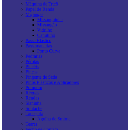
Máquina de Tricô
Papel de Renda
Miçangas
Missanguinha
Missangão
Vidrilho
Canutilho
Passa Elástico
Passamanarias
Ponto Curva
Pedrarias
Pérolas
Pincéis
Pinças
Pingente de Seda
Pinos Plásticos e Aplicadores
Pompom
Réguas
Rendas
Sianinha
Soutache
Tapeçaria
Agulha de Smirna
Teares
Fecho de Contato