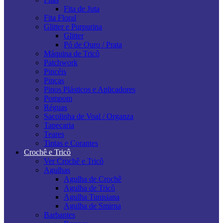
Fita de Juta
Fita Floral
Glitter e Purpurina
Glitter
Pó de Ouro / Prata
Máquina de Tricô
Patchwork
Pincéis
Pinças
Pinos Plásticos e Aplicadores
Pompom
Réguas
Sacolinha de Voal / Organza
Tapeçaria
Teares
Tintas e Corantes
Crochê e Tricô
Ver Crochê e Tricô
Agulhas
Agulha de Crochê
Agulha de Tricô
Agulha Tunisiana
Agulha de Smirna
Barbantes