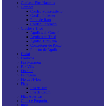
Cordas e Fios Naturais
Cordões
Cordão Polipropileno
Cordão Poliéster
Rabo de Rato
Cordão Encerado
Crochê e Tricô
Agulhas de Crochê
Agulhas de Tricô
Agulha Tunisiana
Contadores de Ponto
Protetor de Agulha
Dedal
Elásticos
Faz Pompom
Faz Viés
Fio e Lã
Feltragem
Fio de Nylon
Fitas
Fita de Juta
Fita de Cetim
Fitas Adesivas
Glitter e Purpurina
Ilhós