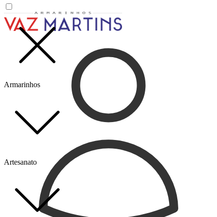
Armarinhos
Artesanato