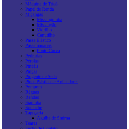
Máquina de Tricô
Papel de Renda
Miçangas
Missanguinha
Missangão
Vidrilho
Canutilho
Passa Elástico
Passamanarias
Ponto Curva
Pedrarias
Pérolas
Pincéis
Pinças
Pingente de Seda
Pinos Plásticos e Aplicadores
Pompom
Réguas
Rendas
Sianinha
Soutache
Tapeçaria
Agulha de Smirna
Teares
Fecho de Contato