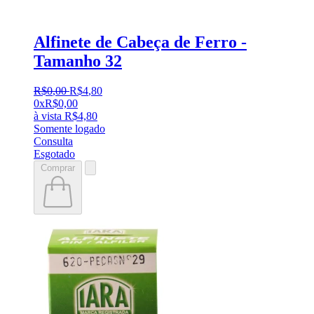
Alfinete de Cabeça de Ferro -
Tamanho 32
R$
0
,
00
R$
4
,
80
0x
R$
0,00
à vista
R$
4,80
Somente logado
Consulta
Esgotado
Comprar