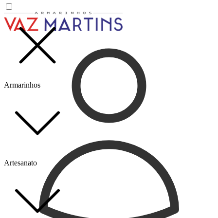
Armarinhos
Artesanato