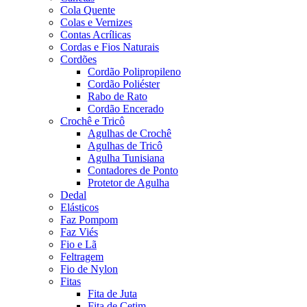
Cola Quente
Colas e Vernizes
Contas Acrílicas
Cordas e Fios Naturais
Cordões
Cordão Polipropileno
Cordão Poliéster
Rabo de Rato
Cordão Encerado
Crochê e Tricô
Agulhas de Crochê
Agulhas de Tricô
Agulha Tunisiana
Contadores de Ponto
Protetor de Agulha
Dedal
Elásticos
Faz Pompom
Faz Viés
Fio e Lã
Feltragem
Fio de Nylon
Fitas
Fita de Juta
Fita de Cetim