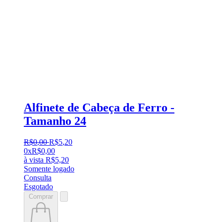
Alfinete de Cabeça de Ferro -
Tamanho 24
R$
0
,
00
R$
5
,
20
0x
R$
0,00
à vista
R$
5,20
Somente logado
Consulta
Esgotado
Comprar