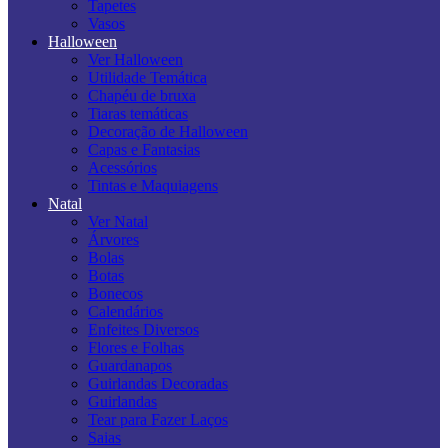
Tapetes
Vasos
Halloween
Ver Halloween
Utilidade Temática
Chapéu de bruxa
Tiaras temáticas
Decoração de Halloween
Capas e Fantasias
Acessórios
Tintas e Maquiagens
Natal
Ver Natal
Árvores
Bolas
Botas
Bonecos
Calendários
Enfeites Diversos
Flores e Folhas
Guardanapos
Guirlandas Decoradas
Guirlandas
Tear para Fazer Laços
Saias