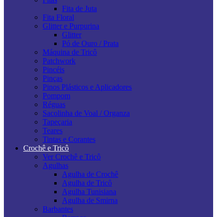
Fita de Juta
Fita Floral
Glitter e Purpurina
Glitter
Pó de Ouro / Prata
Máquina de Tricô
Patchwork
Pincéis
Pinças
Pinos Plásticos e Aplicadores
Pompom
Réguas
Sacolinha de Voal / Organza
Tapeçaria
Teares
Tintas e Corantes
Crochê e Tricô
Ver Crochê e Tricô
Agulhas
Agulha de Crochê
Agulha de Tricô
Agulha Tunisiana
Agulha de Smirna
Barbantes