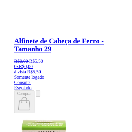
Alfinete de Cabeça de Ferro -
Tamanho 29
R$
0
,
00
R$
5
,
50
0x
R$
0,00
à vista
R$
5,50
Somente logado
Consulta
Esgotado
Comprar