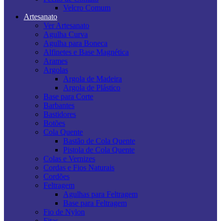
Velcro Comum
Artesanato
Ver Artesanato
Agulha Curva
Agulha para Boneca
Alfinetes e Base Magnética
Arames
Argolas
Argola de Madeira
Argola de Plástico
Base para Corte
Barbantes
Bastidores
Botões
Cola Quente
Bastão de Cola Quente
Pistola de Cola Quente
Colas e Vernizes
Cordas e Fios Naturais
Cordões
Feltragem
Agulhas para Feltragem
Base para Feltragem
Fio de Nylon
Fitas