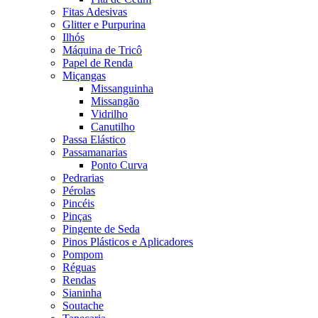
Fitas Adesivas
Glitter e Purpurina
Ilhós
Máquina de Tricô
Papel de Renda
Miçangas
Missanguinha
Missangão
Vidrilho
Canutilho
Passa Elástico
Passamanarias
Ponto Curva
Pedrarias
Pérolas
Pincéis
Pinças
Pingente de Seda
Pinos Plásticos e Aplicadores
Pompom
Réguas
Rendas
Sianinha
Soutache