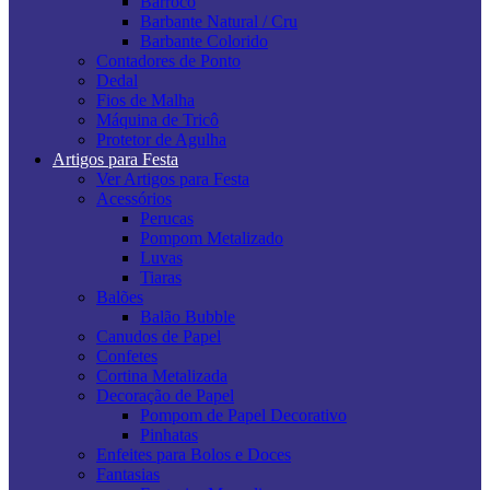
Barroco
Barbante Natural / Cru
Barbante Colorido
Contadores de Ponto
Dedal
Fios de Malha
Máquina de Tricô
Protetor de Agulha
Artigos para Festa
Ver Artigos para Festa
Acessórios
Perucas
Pompom Metalizado
Luvas
Tiaras
Balões
Balão Bubble
Canudos de Papel
Confetes
Cortina Metalizada
Decoração de Papel
Pompom de Papel Decorativo
Pinhatas
Enfeites para Bolos e Doces
Fantasias