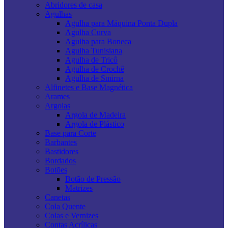
Abridores de casa
Agulhas
Agulha para Máquina Ponta Dupla
Agulha Curva
Agulha para Boneca
Agulha Tunisiana
Agulha de Tricô
Agulha de Crochê
Agulha de Smirna
Alfinetes e Base Magnética
Arames
Argolas
Argola de Madeira
Argola de Plástico
Base para Corte
Barbantes
Bastidores
Bordados
Botões
Botão de Pressão
Matrizes
Canetas
Cola Quente
Colas e Vernizes
Contas Acrílicas