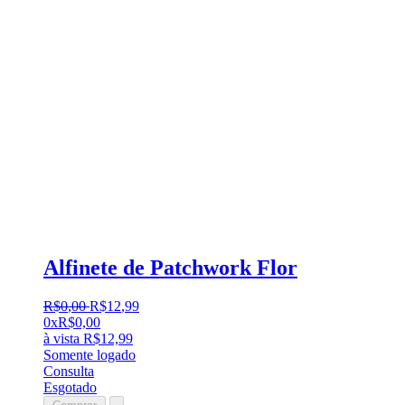
Alfinete de Patchwork Flor
R$
0
,
00
R$
12
,
99
0x
R$
0,00
à vista
R$
12,99
Somente logado
Consulta
Esgotado