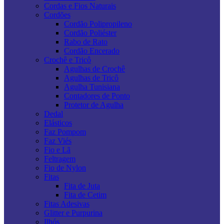
Cordas e Fios Naturais
Cordões
Cordão Polipropileno
Cordão Poliéster
Rabo de Rato
Cordão Encerado
Crochê e Tricô
Agulhas de Crochê
Agulhas de Tricô
Agulha Tunisiana
Contadores de Ponto
Protetor de Agulha
Dedal
Elásticos
Faz Pompom
Faz Viés
Fio e Lã
Feltragem
Fio de Nylon
Fitas
Fita de Juta
Fita de Cetim
Fitas Adesivas
Glitter e Purpurina
Ilhós