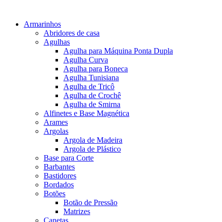
Armarinhos
Abridores de casa
Agulhas
Agulha para Máquina Ponta Dupla
Agulha Curva
Agulha para Boneca
Agulha Tunisiana
Agulha de Tricô
Agulha de Crochê
Agulha de Smirna
Alfinetes e Base Magnética
Arames
Argolas
Argola de Madeira
Argola de Plástico
Base para Corte
Barbantes
Bastidores
Bordados
Botões
Botão de Pressão
Matrizes
Canetas