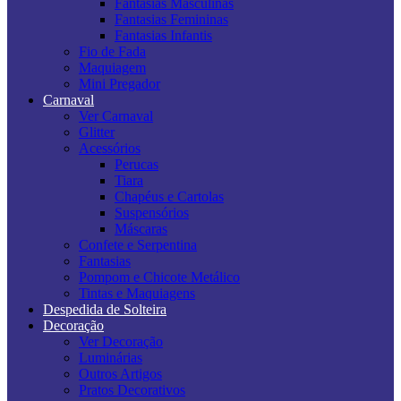
Fantasias Masculinas
Fantasias Femininas
Fantasias Infantis
Fio de Fada
Maquiagem
Mini Pregador
Carnaval
Ver Carnaval
Glitter
Acessórios
Perucas
Tiara
Chapéus e Cartolas
Suspensórios
Máscaras
Confete e Serpentina
Fantasias
Pompom e Chicote Metálico
Tintas e Maquiagens
Despedida de Solteira
Decoração
Ver Decoração
Luminárias
Outros Artigos
Pratos Decorativos