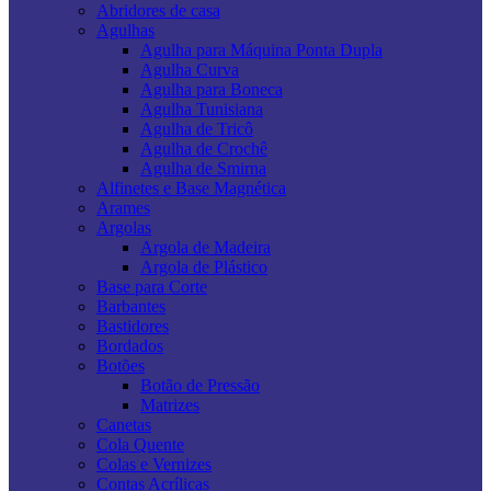
Abridores de casa
Agulhas
Agulha para Máquina Ponta Dupla
Agulha Curva
Agulha para Boneca
Agulha Tunisiana
Agulha de Tricô
Agulha de Crochê
Agulha de Smirna
Alfinetes e Base Magnética
Arames
Argolas
Argola de Madeira
Argola de Plástico
Base para Corte
Barbantes
Bastidores
Bordados
Botões
Botão de Pressão
Matrizes
Canetas
Cola Quente
Colas e Vernizes
Contas Acrílicas