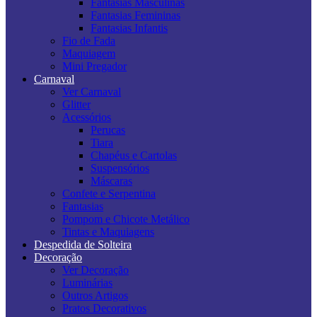
Fantasias Masculinas
Fantasias Femininas
Fantasias Infantis
Fio de Fada
Maquiagem
Mini Pregador
Carnaval
Ver Carnaval
Glitter
Acessórios
Perucas
Tiara
Chapéus e Cartolas
Suspensórios
Máscaras
Confete e Serpentina
Fantasias
Pompom e Chicote Metálico
Tintas e Maquiagens
Despedida de Solteira
Decoração
Ver Decoração
Luminárias
Outros Artigos
Pratos Decorativos