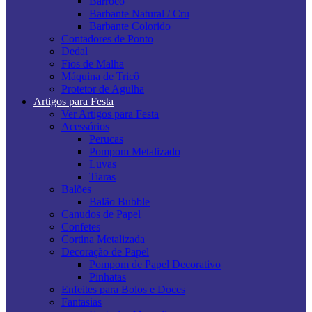
Barroco
Barbante Natural / Cru
Barbante Colorido
Contadores de Ponto
Dedal
Fios de Malha
Máquina de Tricô
Protetor de Agulha
Artigos para Festa
Ver Artigos para Festa
Acessórios
Perucas
Pompom Metalizado
Luvas
Tiaras
Balões
Balão Bubble
Canudos de Papel
Confetes
Cortina Metalizada
Decoração de Papel
Pompom de Papel Decorativo
Pinhatas
Enfeites para Bolos e Doces
Fantasias