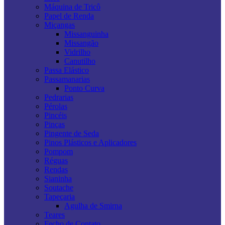
Máquina de Tricô
Papel de Renda
Miçangas
Missanguinha
Missangão
Vidrilho
Canutilho
Passa Elástico
Passamanarias
Ponto Curva
Pedrarias
Pérolas
Pincéis
Pinças
Pingente de Seda
Pinos Plásticos e Aplicadores
Pompom
Réguas
Rendas
Sianinha
Soutache
Tapeçaria
Agulha de Smirna
Teares
Fecho de Contato