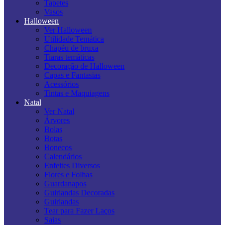
Tapetes
Vasos
Halloween
Ver Halloween
Utilidade Temática
Chapéu de bruxa
Tiaras temáticas
Decoração de Halloween
Capas e Fantasias
Acessórios
Tintas e Maquiagens
Natal
Ver Natal
Árvores
Bolas
Botas
Bonecos
Calendários
Enfeites Diversos
Flores e Folhas
Guardanapos
Guirlandas Decoradas
Guirlandas
Tear para Fazer Laços
Saias