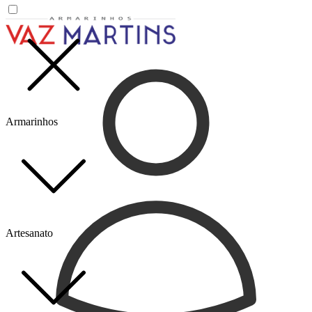
Armarinhos
Artesanato