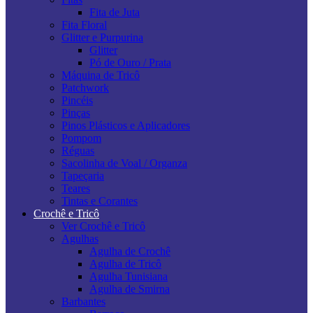
Fita de Juta
Fita Floral
Glitter e Purpurina
Glitter
Pó de Ouro / Prata
Máquina de Tricô
Patchwork
Pincéis
Pinças
Pinos Plásticos e Aplicadores
Pompom
Réguas
Sacolinha de Voal / Organza
Tapeçaria
Teares
Tintas e Corantes
Crochê e Tricô
Ver Crochê e Tricô
Agulhas
Agulha de Crochê
Agulha de Tricô
Agulha Tunisiana
Agulha de Smirna
Barbantes