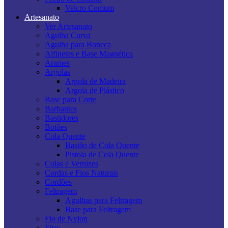
Velcro Comum
Artesanato
Ver Artesanato
Agulha Curva
Agulha para Boneca
Alfinetes e Base Magnética
Arames
Argolas
Argola de Madeira
Argola de Plástico
Base para Corte
Barbantes
Bastidores
Botões
Cola Quente
Bastão de Cola Quente
Pistola de Cola Quente
Colas e Vernizes
Cordas e Fios Naturais
Cordões
Feltragem
Agulhas para Feltragem
Base para Feltragem
Fio de Nylon
Fitas