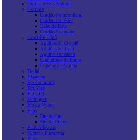
Cordas e Fios Naturais
Cordões
Cordão Polipropileno
Cordão Poliéster
Rabo de Rato
Cordão Encerado
Crochê e Tricô
Agulhas de Crochê
Agulhas de Tricô
Agulha Tunisiana
Contadores de Ponto
Protetor de Agulha
Dedal
Elásticos
Faz Pompom
Faz Viés
Fio e Lã
Feltragem
Fio de Nylon
Fitas
Fita de Juta
Fita de Cetim
Fitas Adesivas
Glitter e Purpurina
Ilhós