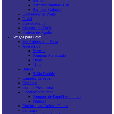
Barroco
Barbante Natural / Cru
Barbante Colorido
Contadores de Ponto
Dedal
Fios de Malha
Máquina de Tricô
Protetor de Agulha
Artigos para Festa
Ver Artigos para Festa
Acessórios
Perucas
Pompom Metalizado
Luvas
Tiaras
Balões
Balão Bubble
Canudos de Papel
Confetes
Cortina Metalizada
Decoração de Papel
Pompom de Papel Decorativo
Pinhatas
Enfeites para Bolos e Doces
Fantasias