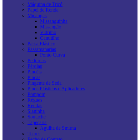
Máquina de Tricô
Papel de Renda
Miçangas
Missanguinha
Missangão
Vidrilho
Canutilho
Passa Elástico
Passamanarias
Ponto Curva
Pedrarias
Pérolas
Pincéis
Pinças
Pingente de Seda
Pinos Plásticos e Aplicadores
Pompom
Réguas
Rendas
Sianinha
Soutache
Tapeçaria
Agulha de Smirna
Teares
Fecho de Contato