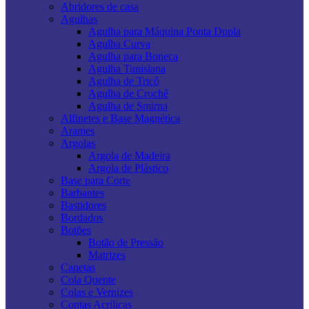
Abridores de casa
Agulhas
Agulha para Máquina Ponta Dupla
Agulha Curva
Agulha para Boneca
Agulha Tunisiana
Agulha de Tricô
Agulha de Crochê
Agulha de Smirna
Alfinetes e Base Magnética
Arames
Argolas
Argola de Madeira
Argola de Plástico
Base para Corte
Barbantes
Bastidores
Bordados
Botões
Botão de Pressão
Matrizes
Canetas
Cola Quente
Colas e Vernizes
Contas Acrílicas