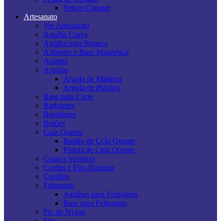
Velcro Comum
Artesanato
Ver Artesanato
Agulha Curva
Agulha para Boneca
Alfinetes e Base Magnética
Arames
Argolas
Argola de Madeira
Argola de Plástico
Base para Corte
Barbantes
Bastidores
Botões
Cola Quente
Bastão de Cola Quente
Pistola de Cola Quente
Colas e Vernizes
Cordas e Fios Naturais
Cordões
Feltragem
Agulhas para Feltragem
Base para Feltragem
Fio de Nylon
Fitas