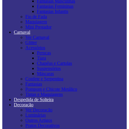
Fantasias Masculinas
Fantasias Femininas
Fantasias Infantis
Fio de Fada
Maquiagem
Mini Pregador
Carnaval
Ver Carnaval
Glitter
Acessórios
Perucas
Tiara
Chapéus e Cartolas
Suspensórios
Máscaras
Confete e Serpentina
Fantasias
Pompom e Chicote Metálico
Tintas e Maquiagens
Despedida de Solteira
Decoração
Ver Decoração
Luminárias
Outros Artigos
Pratos Decorativos