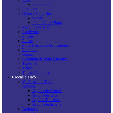
Fita de Juta
Fita Floral
Glitter e Purpurina
Glitter
Pó de Ouro / Prata
Máquina de Tricô
Patchwork
Pincéis
Pinças
Pinos Plásticos e Aplicadores
Pompom
Réguas
Sacolinha de Voal / Organza
Tapeçaria
Teares
Tintas e Corantes
Crochê e Tricô
Ver Crochê e Tricô
Agulhas
Agulha de Crochê
Agulha de Tricô
Agulha Tunisiana
Agulha de Smirna
Barbantes