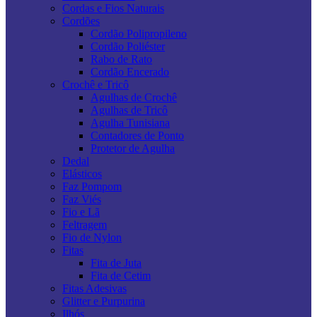
Cordas e Fios Naturais
Cordões
Cordão Polipropileno
Cordão Poliéster
Rabo de Rato
Cordão Encerado
Crochê e Tricô
Agulhas de Crochê
Agulhas de Tricô
Agulha Tunisiana
Contadores de Ponto
Protetor de Agulha
Dedal
Elásticos
Faz Pompom
Faz Viés
Fio e Lã
Feltragem
Fio de Nylon
Fitas
Fita de Juta
Fita de Cetim
Fitas Adesivas
Glitter e Purpurina
Ilhós