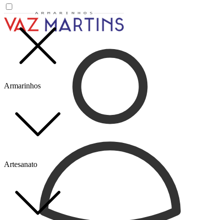
Armarinhos
Artesanato