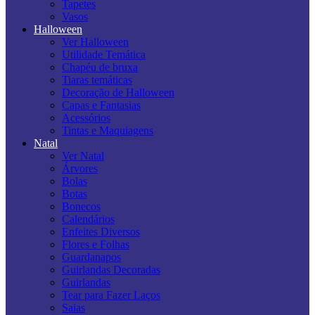
Tapetes
Vasos
Halloween
Ver Halloween
Utilidade Temática
Chapéu de bruxa
Tiaras temáticas
Decoração de Halloween
Capas e Fantasias
Acessórios
Tintas e Maquiagens
Natal
Ver Natal
Árvores
Bolas
Botas
Bonecos
Calendários
Enfeites Diversos
Flores e Folhas
Guardanapos
Guirlandas Decoradas
Guirlandas
Tear para Fazer Laços
Saias