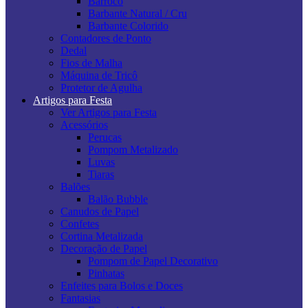
Barroco
Barbante Natural / Cru
Barbante Colorido
Contadores de Ponto
Dedal
Fios de Malha
Máquina de Tricô
Protetor de Agulha
Artigos para Festa
Ver Artigos para Festa
Acessórios
Perucas
Pompom Metalizado
Luvas
Tiaras
Balões
Balão Bubble
Canudos de Papel
Confetes
Cortina Metalizada
Decoração de Papel
Pompom de Papel Decorativo
Pinhatas
Enfeites para Bolos e Doces
Fantasias