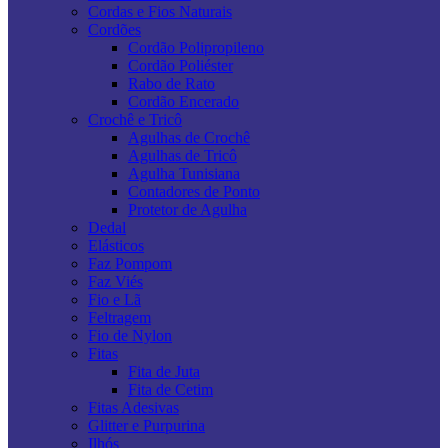
Cordas e Fios Naturais
Cordões
Cordão Polipropileno
Cordão Poliéster
Rabo de Rato
Cordão Encerado
Crochê e Tricô
Agulhas de Crochê
Agulhas de Tricô
Agulha Tunisiana
Contadores de Ponto
Protetor de Agulha
Dedal
Elásticos
Faz Pompom
Faz Viés
Fio e Lã
Feltragem
Fio de Nylon
Fitas
Fita de Juta
Fita de Cetim
Fitas Adesivas
Glitter e Purpurina
Ilhós