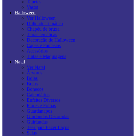
Tapetes
Vasos
Halloween
Ver Halloween
Utilidade Temática
Chapéu de bruxa
Tiaras temáticas
Decoração de Halloween
Capas e Fantasias
Acessórios
Tintas e Maquiagens
Natal
Ver Natal
Árvores
Bolas
Botas
Bonecos
Calendários
Enfeites Diversos
Flores e Folhas
Guardanapos
Guirlandas Decoradas
Guirlandas
Tear para Fazer Laços
Saias