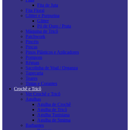
Fita de Juta
Fita Floral
Glitter e Purpurina
Glitter
Pó de Ouro / Prata
Máquina de Tricô
Patchwork
Pincéis
Pinças
Pinos Plásticos e Aplicadores
Pompom
Réguas
Sacolinha de Voal / Organza
Tapeçaria
Teares
Tintas e Corantes
Crochê e Tricô
Ver Crochê e Tricô
Agulhas
Agulha de Crochê
Agulha de Tricô
Agulha Tunisiana
Agulha de Smirna
Barbantes