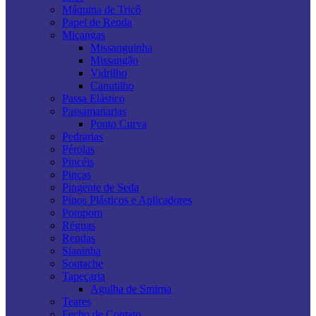
Máquina de Tricô
Papel de Renda
Miçangas
Missanguinha
Missangão
Vidrilho
Canutilho
Passa Elástico
Passamanarias
Ponto Curva
Pedrarias
Pérolas
Pincéis
Pinças
Pingente de Seda
Pinos Plásticos e Aplicadores
Pompom
Réguas
Rendas
Sianinha
Soutache
Tapeçaria
Agulha de Smirna
Teares
Fecho de Contato