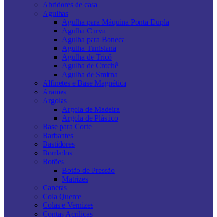
Abridores de casa
Agulhas
Agulha para Máquina Ponta Dupla
Agulha Curva
Agulha para Boneca
Agulha Tunisiana
Agulha de Tricô
Agulha de Crochê
Agulha de Smirna
Alfinetes e Base Magnética
Arames
Argolas
Argola de Madeira
Argola de Plástico
Base para Corte
Barbantes
Bastidores
Bordados
Botões
Botão de Pressão
Matrizes
Canetas
Cola Quente
Colas e Vernizes
Contas Acrílicas