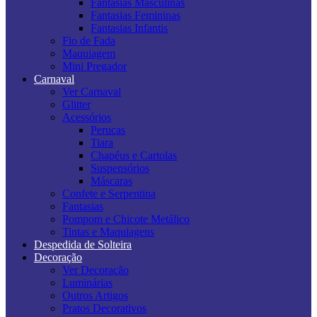
Fantasias Masculinas
Fantasias Femininas
Fantasias Infantis
Fio de Fada
Maquiagem
Mini Pregador
Carnaval
Ver Carnaval
Glitter
Acessórios
Perucas
Tiara
Chapéus e Cartolas
Suspensórios
Máscaras
Confete e Serpentina
Fantasias
Pompom e Chicote Metálico
Tintas e Maquiagens
Despedida de Solteira
Decoração
Ver Decoração
Luminárias
Outros Artigos
Pratos Decorativos