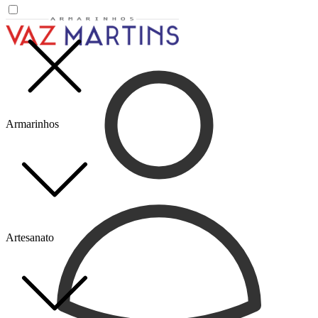
Armarinhos
Artesanato