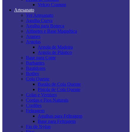
Velcro Comum
Artesanato
Ver Artesanato
Agulha Curva
Agulha para Boneca
Alfinetes e Base Magnética
Arames
Argolas
Argola de Madeira
Argola de Plástico
Base para Corte
Barbantes
Bastidores
Botões
Cola Quente
Bastão de Cola Quente
Pistola de Cola Quente
Colas e Vernizes
Cordas e Fios Naturais
Cordões
Feltragem
Agulhas para Feltragem
Base para Feltragem
Fio de Nylon
Fitas