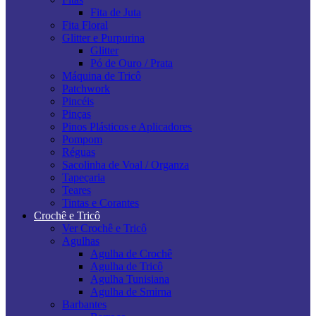
Fita de Juta
Fita Floral
Glitter e Purpurina
Glitter
Pó de Ouro / Prata
Máquina de Tricô
Patchwork
Pincéis
Pinças
Pinos Plásticos e Aplicadores
Pompom
Réguas
Sacolinha de Voal / Organza
Tapeçaria
Teares
Tintas e Corantes
Crochê e Tricô
Ver Crochê e Tricô
Agulhas
Agulha de Crochê
Agulha de Tricô
Agulha Tunisiana
Agulha de Smirna
Barbantes