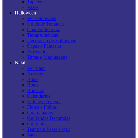
Tapetes
Vasos
Halloween
Ver Halloween
Utilidade Temática
Chapéu de bruxa
Tiaras temáticas
Decoração de Halloween
Capas e Fantasias
Acessórios
Tintas e Maquiagens
Natal
Ver Natal
Árvores
Bolas
Botas
Bonecos
Calendários
Enfeites Diversos
Flores e Folhas
Guardanapos
Guirlandas Decoradas
Guirlandas
Tear para Fazer Laços
Saias