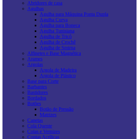
Abridores de casa
Agulhas
Agulha para Máquina Ponta Dupla
Agulha Curva
Agulha para Boneca
Agulha Tunisiana
Agulha de Tricô
Agulha de Crochê
Agulha de Smirna
Alfinetes e Base Magnética
Arames
Argolas
Argola de Madeira
Argola de Plástico
Base para Corte
Barbantes
Bastidores
Bordados
Botões
Botão de Pressão
Matrizes
Canetas
Cola Quente
Colas e Vernizes
Contas Acrílicas