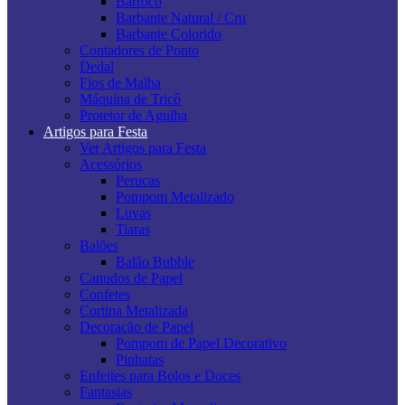
Barroco
Barbante Natural / Cru
Barbante Colorido
Contadores de Ponto
Dedal
Fios de Malha
Máquina de Tricô
Protetor de Agulha
Artigos para Festa
Ver Artigos para Festa
Acessórios
Perucas
Pompom Metalizado
Luvas
Tiaras
Balões
Balão Bubble
Canudos de Papel
Confetes
Cortina Metalizada
Decoração de Papel
Pompom de Papel Decorativo
Pinhatas
Enfeites para Bolos e Doces
Fantasias