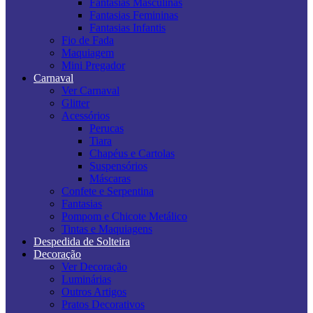
Fantasias Masculinas
Fantasias Femininas
Fantasias Infantis
Fio de Fada
Maquiagem
Mini Pregador
Carnaval
Ver Carnaval
Glitter
Acessórios
Perucas
Tiara
Chapéus e Cartolas
Suspensórios
Máscaras
Confete e Serpentina
Fantasias
Pompom e Chicote Metálico
Tintas e Maquiagens
Despedida de Solteira
Decoração
Ver Decoração
Luminárias
Outros Artigos
Pratos Decorativos