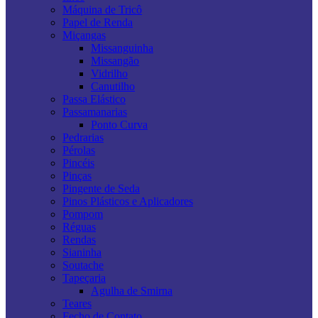
Máquina de Tricô
Papel de Renda
Miçangas
Missanguinha
Missangão
Vidrilho
Canutilho
Passa Elástico
Passamanarias
Ponto Curva
Pedrarias
Pérolas
Pincéis
Pinças
Pingente de Seda
Pinos Plásticos e Aplicadores
Pompom
Réguas
Rendas
Sianinha
Soutache
Tapeçaria
Agulha de Smirna
Teares
Fecho de Contato