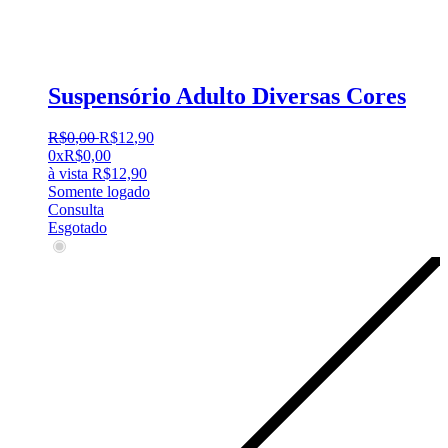
Suspensório Adulto Diversas Cores
R$
0
,
00
R$
12
,
90
0x
R$
0,00
à vista
R$
12,90
Somente logado
Consulta
Esgotado