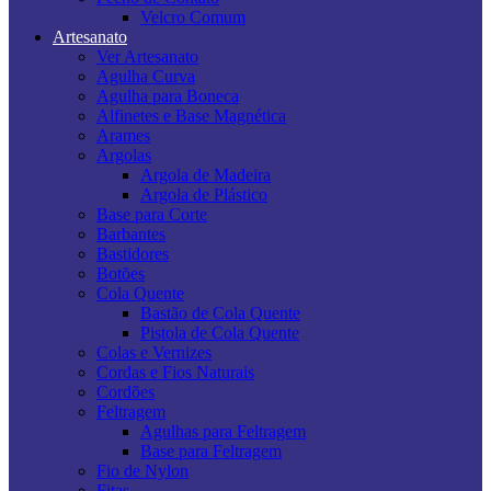
Velcro Comum
Artesanato
Ver Artesanato
Agulha Curva
Agulha para Boneca
Alfinetes e Base Magnética
Arames
Argolas
Argola de Madeira
Argola de Plástico
Base para Corte
Barbantes
Bastidores
Botões
Cola Quente
Bastão de Cola Quente
Pistola de Cola Quente
Colas e Vernizes
Cordas e Fios Naturais
Cordões
Feltragem
Agulhas para Feltragem
Base para Feltragem
Fio de Nylon
Fitas