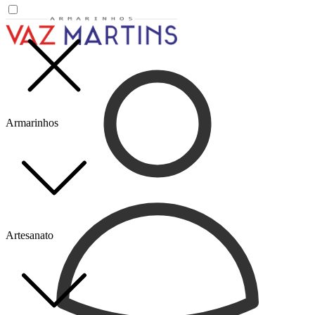
Armarinhos
Artesanato