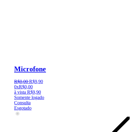
Microfone
R$
0
,
00
R$
9
,
90
0x
R$
0,00
à vista
R$
9,90
Somente logado
Consulta
Esgotado