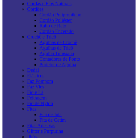
Cordas e Fios Naturais
Cordões
Cordão Polipropileno
Cordão Poliéster
Rabo de Rato
Cordão Encerado
Crochê e Tricô
Agulhas de Crochê
Agulhas de Tricô
Agulha Tunisiana
Contadores de Ponto
Protetor de Agulha
Dedal
Elásticos
Faz Pompom
Faz Viés
Fio e Lã
Feltragem
Fio de Nylon
Fitas
Fita de Juta
Fita de Cetim
Fitas Adesivas
Glitter e Purpurina
Ilhós