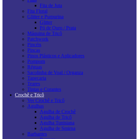
Fita de Juta
Fita Floral
Glitter e Purpurina
Glitter
Pó de Ouro / Prata
Máquina de Tricô
Patchwork
Pincéis
Pinças
Pinos Plásticos e Aplicadores
Pompom
Réguas
Sacolinha de Voal / Organza
Tapeçaria
Teares
Tintas e Corantes
Crochê e Tricô
Ver Crochê e Tricô
Agulhas
Agulha de Crochê
Agulha de Tricô
Agulha Tunisiana
Agulha de Smirna
Barbantes