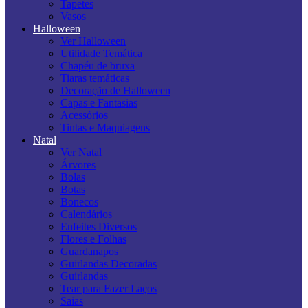
Tapetes
Vasos
Halloween
Ver Halloween
Utilidade Temática
Chapéu de bruxa
Tiaras temáticas
Decoração de Halloween
Capas e Fantasias
Acessórios
Tintas e Maquiagens
Natal
Ver Natal
Árvores
Bolas
Botas
Bonecos
Calendários
Enfeites Diversos
Flores e Folhas
Guardanapos
Guirlandas Decoradas
Guirlandas
Tear para Fazer Laços
Saias