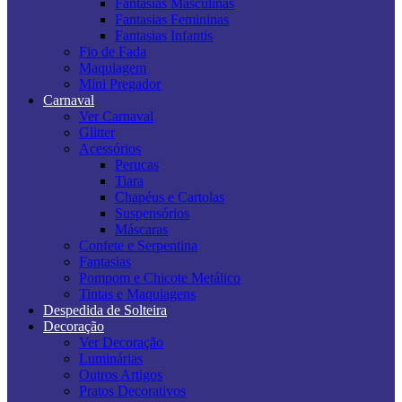
Fantasias Masculinas
Fantasias Femininas
Fantasias Infantis
Fio de Fada
Maquiagem
Mini Pregador
Carnaval
Ver Carnaval
Glitter
Acessórios
Perucas
Tiara
Chapéus e Cartolas
Suspensórios
Máscaras
Confete e Serpentina
Fantasias
Pompom e Chicote Metálico
Tintas e Maquiagens
Despedida de Solteira
Decoração
Ver Decoração
Luminárias
Outros Artigos
Pratos Decorativos