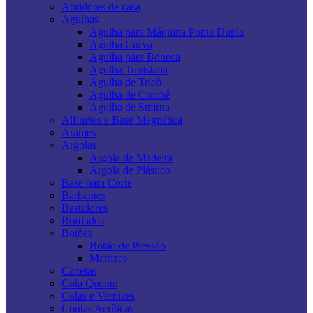
Abridores de casa
Agulhas
Agulha para Máquina Ponta Dupla
Agulha Curva
Agulha para Boneca
Agulha Tunisiana
Agulha de Tricô
Agulha de Crochê
Agulha de Smirna
Alfinetes e Base Magnética
Arames
Argolas
Argola de Madeira
Argola de Plástico
Base para Corte
Barbantes
Bastidores
Bordados
Botões
Botão de Pressão
Matrizes
Canetas
Cola Quente
Colas e Vernizes
Contas Acrílicas