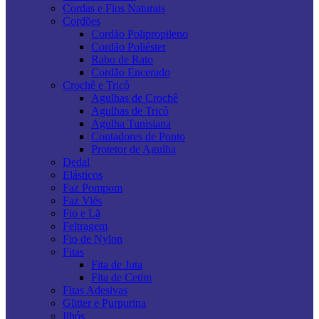
Cordas e Fios Naturais
Cordões
Cordão Polipropileno
Cordão Poliéster
Rabo de Rato
Cordão Encerado
Crochê e Tricô
Agulhas de Crochê
Agulhas de Tricô
Agulha Tunisiana
Contadores de Ponto
Protetor de Agulha
Dedal
Elásticos
Faz Pompom
Faz Viés
Fio e Lã
Feltragem
Fio de Nylon
Fitas
Fita de Juta
Fita de Cetim
Fitas Adesivas
Glitter e Purpurina
Ilhós