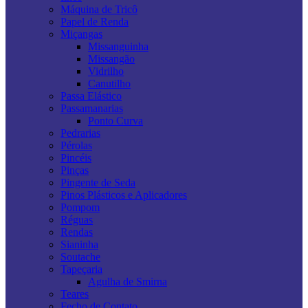
Máquina de Tricô
Papel de Renda
Miçangas
Missanguinha
Missangão
Vidrilho
Canutilho
Passa Elástico
Passamanarias
Ponto Curva
Pedrarias
Pérolas
Pincéis
Pinças
Pingente de Seda
Pinos Plásticos e Aplicadores
Pompom
Réguas
Rendas
Sianinha
Soutache
Tapeçaria
Agulha de Smirna
Teares
Fecho de Contato