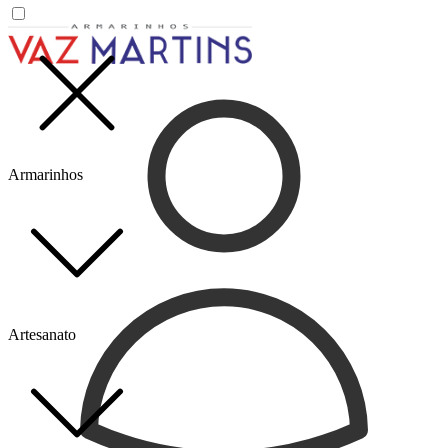
Armarinhos
Artesanato