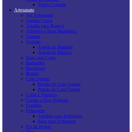
Velcro Comum
Artesanato
Ver Artesanato
Agulha Curva
Agulha para Boneca
Alfinetes e Base Magnética
Arames
Argolas
Argola de Madeira
Argola de Plástico
Base para Corte
Barbantes
Bastidores
Botões
Cola Quente
Bastão de Cola Quente
Pistola de Cola Quente
Colas e Vernizes
Cordas e Fios Naturais
Cordões
Feltragem
Agulhas para Feltragem
Base para Feltragem
Fio de Nylon
Fitas