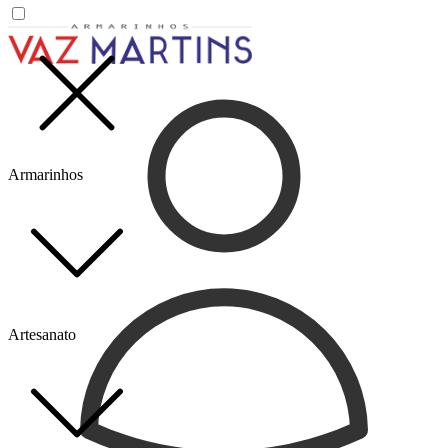
Armarinhos
Artesanato