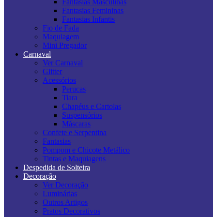
Fantasias Masculinas
Fantasias Femininas
Fantasias Infantis
Fio de Fada
Maquiagem
Mini Pregador
Carnaval
Ver Carnaval
Glitter
Acessórios
Perucas
Tiara
Chapéus e Cartolas
Suspensórios
Máscaras
Confete e Serpentina
Fantasias
Pompom e Chicote Metálico
Tintas e Maquiagens
Despedida de Solteira
Decoração
Ver Decoração
Luminárias
Outros Artigos
Pratos Decorativos