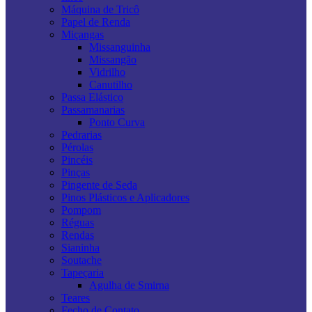
Máquina de Tricô
Papel de Renda
Miçangas
Missanguinha
Missangão
Vidrilho
Canutilho
Passa Elástico
Passamanarias
Ponto Curva
Pedrarias
Pérolas
Pincéis
Pinças
Pingente de Seda
Pinos Plásticos e Aplicadores
Pompom
Réguas
Rendas
Sianinha
Soutache
Tapeçaria
Agulha de Smirna
Teares
Fecho de Contato