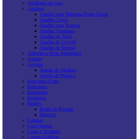
Abridores de casa
Agulhas
Agulha para Máquina Ponta Dupla
Agulha Curva
Agulha para Boneca
Agulha Tunisiana
Agulha de Tricô
Agulha de Crochê
Agulha de Smirna
Alfinetes e Base Magnética
Arames
Argolas
Argola de Madeira
Argola de Plástico
Base para Corte
Barbantes
Bastidores
Bordados
Botões
Botão de Pressão
Matrizes
Canetas
Cola Quente
Colas e Vernizes
Contas Acrílicas