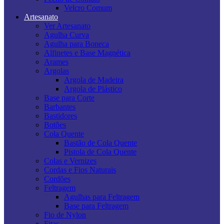
Velcro Comum
Artesanato
Ver Artesanato
Agulha Curva
Agulha para Boneca
Alfinetes e Base Magnética
Arames
Argolas
Argola de Madeira
Argola de Plástico
Base para Corte
Barbantes
Bastidores
Botões
Cola Quente
Bastão de Cola Quente
Pistola de Cola Quente
Colas e Vernizes
Cordas e Fios Naturais
Cordões
Feltragem
Agulhas para Feltragem
Base para Feltragem
Fio de Nylon
Fitas