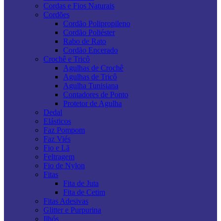
Cordas e Fios Naturais
Cordões
Cordão Polipropileno
Cordão Poliéster
Rabo de Rato
Cordão Encerado
Crochê e Tricô
Agulhas de Crochê
Agulhas de Tricô
Agulha Tunisiana
Contadores de Ponto
Protetor de Agulha
Dedal
Elásticos
Faz Pompom
Faz Viés
Fio e Lã
Feltragem
Fio de Nylon
Fitas
Fita de Juta
Fita de Cetim
Fitas Adesivas
Glitter e Purpurina
Ilhós