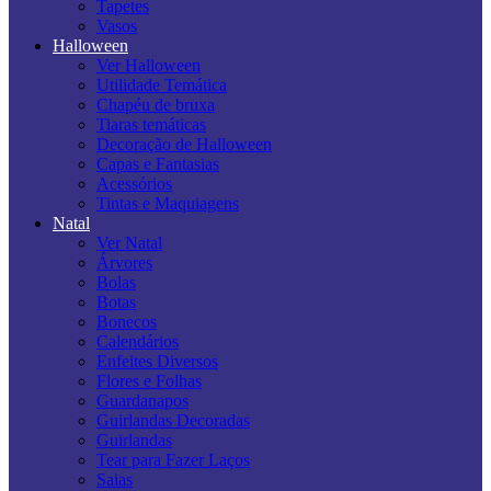
Tapetes
Vasos
Halloween
Ver Halloween
Utilidade Temática
Chapéu de bruxa
Tiaras temáticas
Decoração de Halloween
Capas e Fantasias
Acessórios
Tintas e Maquiagens
Natal
Ver Natal
Árvores
Bolas
Botas
Bonecos
Calendários
Enfeites Diversos
Flores e Folhas
Guardanapos
Guirlandas Decoradas
Guirlandas
Tear para Fazer Laços
Saias