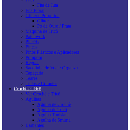
Fita de Juta
Fita Floral
Glitter e Purpurina
Glitter
Pó de Ouro / Prata
Máquina de Tricô
Patchwork
Pincéis
Pinças
Pinos Plásticos e Aplicadores
Pompom
Réguas
Sacolinha de Voal / Organza
Tapeçaria
Teares
Tintas e Corantes
Crochê e Tricô
Ver Crochê e Tricô
Agulhas
Agulha de Crochê
Agulha de Tricô
Agulha Tunisiana
Agulha de Smirna
Barbantes