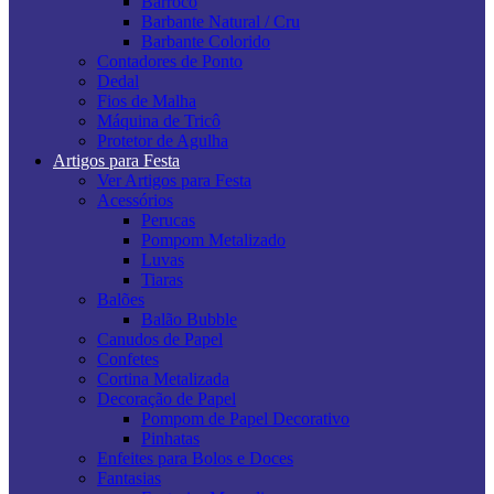
Barroco
Barbante Natural / Cru
Barbante Colorido
Contadores de Ponto
Dedal
Fios de Malha
Máquina de Tricô
Protetor de Agulha
Artigos para Festa
Ver Artigos para Festa
Acessórios
Perucas
Pompom Metalizado
Luvas
Tiaras
Balões
Balão Bubble
Canudos de Papel
Confetes
Cortina Metalizada
Decoração de Papel
Pompom de Papel Decorativo
Pinhatas
Enfeites para Bolos e Doces
Fantasias