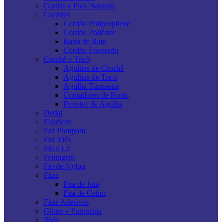
Cordas e Fios Naturais
Cordões
Cordão Polipropileno
Cordão Poliéster
Rabo de Rato
Cordão Encerado
Crochê e Tricô
Agulhas de Crochê
Agulhas de Tricô
Agulha Tunisiana
Contadores de Ponto
Protetor de Agulha
Dedal
Elásticos
Faz Pompom
Faz Viés
Fio e Lã
Feltragem
Fio de Nylon
Fitas
Fita de Juta
Fita de Cetim
Fitas Adesivas
Glitter e Purpurina
Ilhós