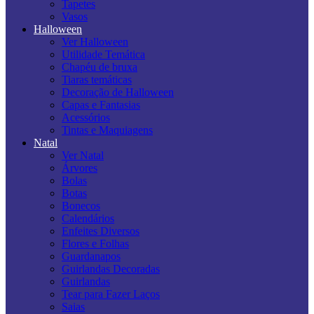
Tapetes
Vasos
Halloween
Ver Halloween
Utilidade Temática
Chapéu de bruxa
Tiaras temáticas
Decoração de Halloween
Capas e Fantasias
Acessórios
Tintas e Maquiagens
Natal
Ver Natal
Árvores
Bolas
Botas
Bonecos
Calendários
Enfeites Diversos
Flores e Folhas
Guardanapos
Guirlandas Decoradas
Guirlandas
Tear para Fazer Laços
Saias