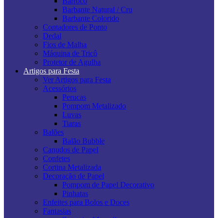
Barroco
Barbante Natural / Cru
Barbante Colorido
Contadores de Ponto
Dedal
Fios de Malha
Máquina de Tricô
Protetor de Agulha
Artigos para Festa
Ver Artigos para Festa
Acessórios
Perucas
Pompom Metalizado
Luvas
Tiaras
Balões
Balão Bubble
Canudos de Papel
Confetes
Cortina Metalizada
Decoração de Papel
Pompom de Papel Decorativo
Pinhatas
Enfeites para Bolos e Doces
Fantasias