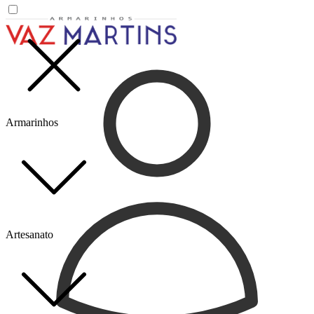
Armarinhos
Artesanato