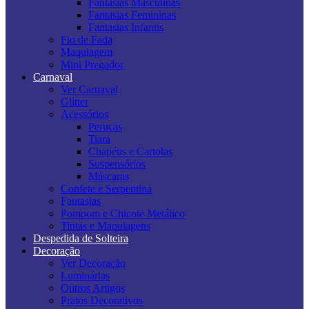
Fantasias Masculinas
Fantasias Femininas
Fantasias Infantis
Fio de Fada
Maquiagem
Mini Pregador
Carnaval
Ver Carnaval
Glitter
Acessórios
Perucas
Tiara
Chapéus e Cartolas
Suspensórios
Máscaras
Confete e Serpentina
Fantasias
Pompom e Chicote Metálico
Tintas e Maquiagens
Despedida de Solteira
Decoração
Ver Decoração
Luminárias
Outros Artigos
Pratos Decorativos