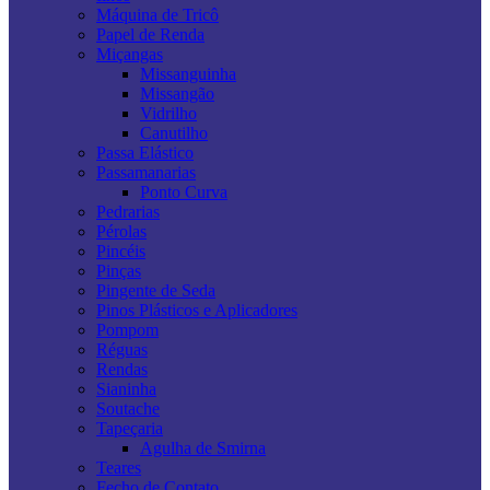
Máquina de Tricô
Papel de Renda
Miçangas
Missanguinha
Missangão
Vidrilho
Canutilho
Passa Elástico
Passamanarias
Ponto Curva
Pedrarias
Pérolas
Pincéis
Pinças
Pingente de Seda
Pinos Plásticos e Aplicadores
Pompom
Réguas
Rendas
Sianinha
Soutache
Tapeçaria
Agulha de Smirna
Teares
Fecho de Contato