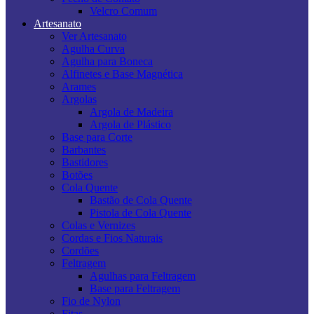
Velcro Comum
Artesanato
Ver Artesanato
Agulha Curva
Agulha para Boneca
Alfinetes e Base Magnética
Arames
Argolas
Argola de Madeira
Argola de Plástico
Base para Corte
Barbantes
Bastidores
Botões
Cola Quente
Bastão de Cola Quente
Pistola de Cola Quente
Colas e Vernizes
Cordas e Fios Naturais
Cordões
Feltragem
Agulhas para Feltragem
Base para Feltragem
Fio de Nylon
Fitas