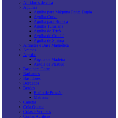
Abridores de casa
Agulhas
Agulha para Máquina Ponta Dupla
Agulha Curva
Agulha para Boneca
Agulha Tunisiana
Agulha de Tricô
Agulha de Crochê
Agulha de Smirna
Alfinetes e Base Magnética
Arames
Argolas
Argola de Madeira
Argola de Plástico
Base para Corte
Barbantes
Bastidores
Bordados
Botões
Botão de Pressão
Matrizes
Canetas
Cola Quente
Colas e Vernizes
Contas Acrílicas