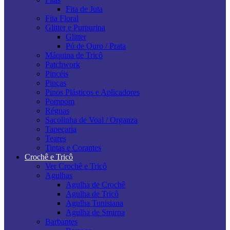
Fita de Juta
Fita Floral
Glitter e Purpurina
Glitter
Pó de Ouro / Prata
Máquina de Tricô
Patchwork
Pincéis
Pinças
Pinos Plásticos e Aplicadores
Pompom
Réguas
Sacolinha de Voal / Organza
Tapeçaria
Teares
Tintas e Corantes
Crochê e Tricô
Ver Crochê e Tricô
Agulhas
Agulha de Crochê
Agulha de Tricô
Agulha Tunisiana
Agulha de Smirna
Barbantes