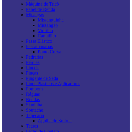
Máquina de Tricô
Papel de Renda
Miçangas
Missanguinha
Missangão
Vidrilho
Canutilho
Passa Elástico
Passamanarias
Ponto Curva
Pedrarias
Pérolas
Pincéis
Pinças
Pingente de Seda
Pinos Plásticos e Aplicadores
Pompom
Réguas
Rendas
Sianinha
Soutache
Tapeçaria
Agulha de Smirna
Teares
Fecho de Contato