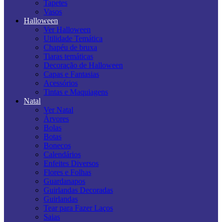
Tapetes
Vasos
Halloween
Ver Halloween
Utilidade Temática
Chapéu de bruxa
Tiaras temáticas
Decoração de Halloween
Capas e Fantasias
Acessórios
Tintas e Maquiagens
Natal
Ver Natal
Árvores
Bolas
Botas
Bonecos
Calendários
Enfeites Diversos
Flores e Folhas
Guardanapos
Guirlandas Decoradas
Guirlandas
Tear para Fazer Laços
Saias