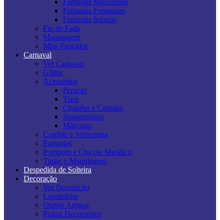
Fantasias Masculinas
Fantasias Femininas
Fantasias Infantis
Fio de Fada
Maquiagem
Mini Pregador
Carnaval
Ver Carnaval
Glitter
Acessórios
Perucas
Tiara
Chapéus e Cartolas
Suspensórios
Máscaras
Confete e Serpentina
Fantasias
Pompom e Chicote Metálico
Tintas e Maquiagens
Despedida de Solteira
Decoração
Ver Decoração
Luminárias
Outros Artigos
Pratos Decorativos