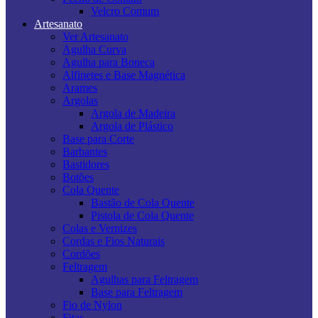
Velcro Comum
Artesanato
Ver Artesanato
Agulha Curva
Agulha para Boneca
Alfinetes e Base Magnética
Arames
Argolas
Argola de Madeira
Argola de Plástico
Base para Corte
Barbantes
Bastidores
Botões
Cola Quente
Bastão de Cola Quente
Pistola de Cola Quente
Colas e Vernizes
Cordas e Fios Naturais
Cordões
Feltragem
Agulhas para Feltragem
Base para Feltragem
Fio de Nylon
Fitas