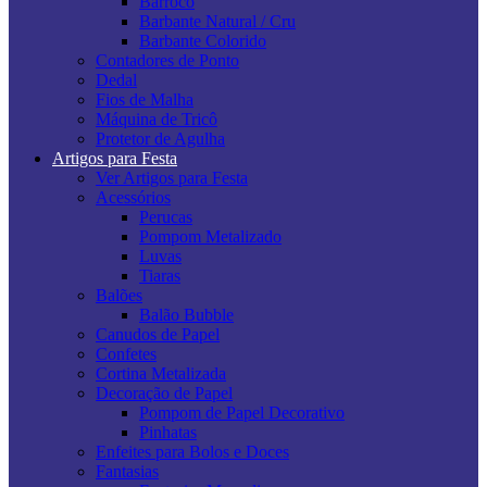
Barroco
Barbante Natural / Cru
Barbante Colorido
Contadores de Ponto
Dedal
Fios de Malha
Máquina de Tricô
Protetor de Agulha
Artigos para Festa
Ver Artigos para Festa
Acessórios
Perucas
Pompom Metalizado
Luvas
Tiaras
Balões
Balão Bubble
Canudos de Papel
Confetes
Cortina Metalizada
Decoração de Papel
Pompom de Papel Decorativo
Pinhatas
Enfeites para Bolos e Doces
Fantasias