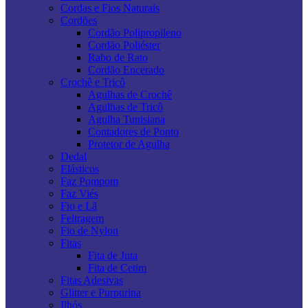
Cordas e Fios Naturais
Cordões
Cordão Polipropileno
Cordão Poliéster
Rabo de Rato
Cordão Encerado
Crochê e Tricô
Agulhas de Crochê
Agulhas de Tricô
Agulha Tunisiana
Contadores de Ponto
Protetor de Agulha
Dedal
Elásticos
Faz Pompom
Faz Viés
Fio e Lã
Feltragem
Fio de Nylon
Fitas
Fita de Juta
Fita de Cetim
Fitas Adesivas
Glitter e Purpurina
Ilhós