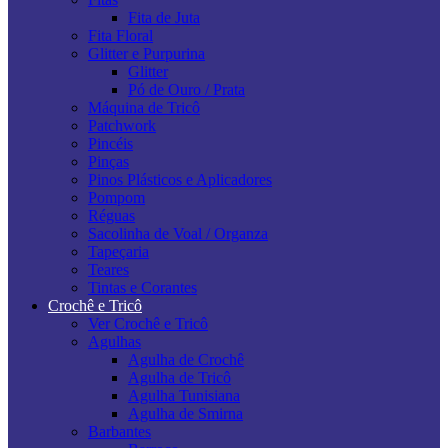
Fita de Juta
Fita Floral
Glitter e Purpurina
Glitter
Pó de Ouro / Prata
Máquina de Tricô
Patchwork
Pincéis
Pinças
Pinos Plásticos e Aplicadores
Pompom
Réguas
Sacolinha de Voal / Organza
Tapeçaria
Teares
Tintas e Corantes
Crochê e Tricô
Ver Crochê e Tricô
Agulhas
Agulha de Crochê
Agulha de Tricô
Agulha Tunisiana
Agulha de Smirna
Barbantes