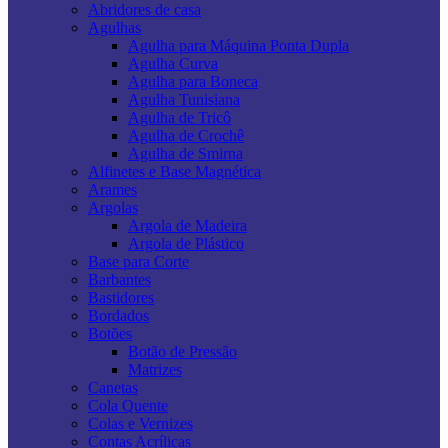
Abridores de casa
Agulhas
Agulha para Máquina Ponta Dupla
Agulha Curva
Agulha para Boneca
Agulha Tunisiana
Agulha de Tricô
Agulha de Crochê
Agulha de Smirna
Alfinetes e Base Magnética
Arames
Argolas
Argola de Madeira
Argola de Plástico
Base para Corte
Barbantes
Bastidores
Bordados
Botões
Botão de Pressão
Matrizes
Canetas
Cola Quente
Colas e Vernizes
Contas Acrílicas