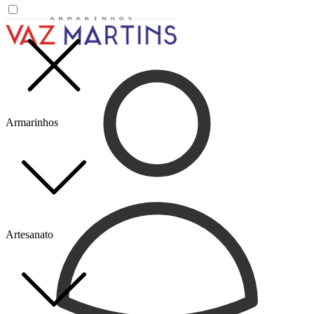
Armarinhos
Artesanato