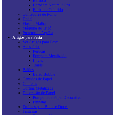
Barroco
Barbante Natural / Cru
Barbante Colorido
Contadores de Ponto
Dedal
Fios de Malha
Máquina de Tricô
Protetor de Agulha
Artigos para Festa
Ver Artigos para Festa
Acessórios
Perucas
Pompom Metalizado
Luvas
Tiaras
Balões
Balão Bubble
Canudos de Papel
Confetes
Cortina Metalizada
Decoração de Papel
Pompom de Papel Decorativo
Pinhatas
Enfeites para Bolos e Doces
Fantasias