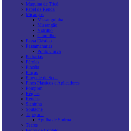
Máquina de Tricô
Papel de Renda
Miçangas
Missanguinha
Missangão
Vidrilho
Canutilho
Passa Elástico
Passamanarias
Ponto Curva
Pedrarias
Pérolas
Pincéis
Pinças
Pingente de Seda
Pinos Plásticos e Aplicadores
Pompom
Réguas
Rendas
Sianinha
Soutache
Tapeçaria
Agulha de Smirna
Teares
Fecho de Contato