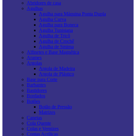
Abridores de casa
Agulhas
Agulha para Máquina Ponta Dupla
Agulha Curva
Agulha para Boneca
Agulha Tunisiana
Agulha de Tricô
Agulha de Crochê
Agulha de Smirna
Alfinetes e Base Magnética
Arames
Argolas
Argola de Madeira
Argola de Plástico
Base para Corte
Barbantes
Bastidores
Bordados
Botões
Botão de Pressão
Matrizes
Canetas
Cola Quente
Colas e Vernizes
Contas Acrílicas