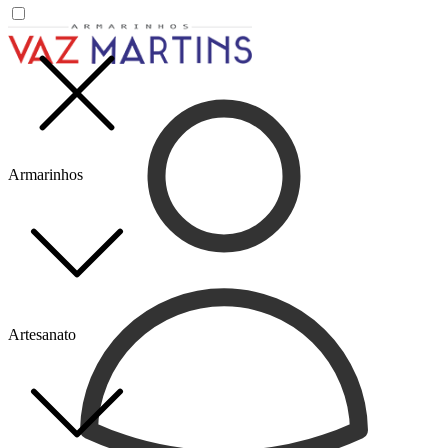
Armarinhos
Artesanato