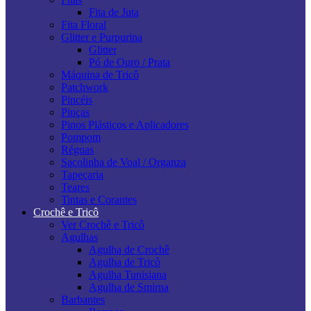
Fita de Juta
Fita Floral
Glitter e Purpurina
Glitter
Pó de Ouro / Prata
Máquina de Tricô
Patchwork
Pincéis
Pinças
Pinos Plásticos e Aplicadores
Pompom
Réguas
Sacolinha de Voal / Organza
Tapeçaria
Teares
Tintas e Corantes
Crochê e Tricô
Ver Crochê e Tricô
Agulhas
Agulha de Crochê
Agulha de Tricô
Agulha Tunisiana
Agulha de Smirna
Barbantes