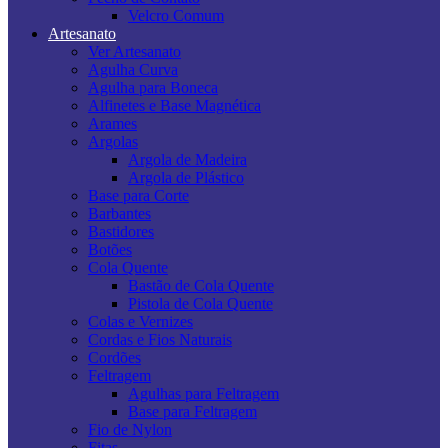
Velcro Comum
Artesanato
Ver Artesanato
Agulha Curva
Agulha para Boneca
Alfinetes e Base Magnética
Arames
Argolas
Argola de Madeira
Argola de Plástico
Base para Corte
Barbantes
Bastidores
Botões
Cola Quente
Bastão de Cola Quente
Pistola de Cola Quente
Colas e Vernizes
Cordas e Fios Naturais
Cordões
Feltragem
Agulhas para Feltragem
Base para Feltragem
Fio de Nylon
Fitas