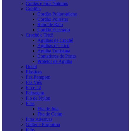
Cordas e Fios Naturais
Cordões
Cordão Polipropileno
Cordão Poliéster
Rabo de Rato
Cordão Encerado
Crochê e Tricô
Agulhas de Crochê
Agulhas de Tricô
Agulha Tunisiana
Contadores de Ponto
Protetor de Agulha
Dedal
Elásticos
Faz Pompom
Faz Viés
Fio e Lã
Feltragem
Fio de Nylon
Fitas
Fita de Juta
Fita de Cetim
Fitas Adesivas
Glitter e Purpurina
Ilhós