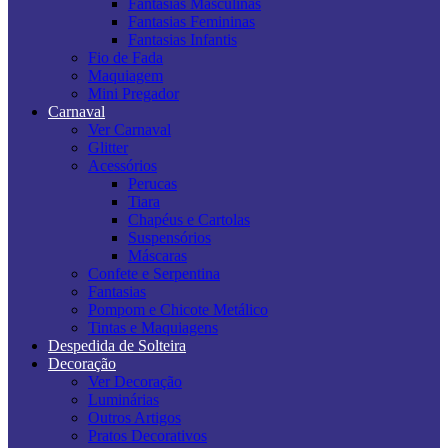
Fantasias Masculinas
Fantasias Femininas
Fantasias Infantis
Fio de Fada
Maquiagem
Mini Pregador
Carnaval
Ver Carnaval
Glitter
Acessórios
Perucas
Tiara
Chapéus e Cartolas
Suspensórios
Máscaras
Confete e Serpentina
Fantasias
Pompom e Chicote Metálico
Tintas e Maquiagens
Despedida de Solteira
Decoração
Ver Decoração
Luminárias
Outros Artigos
Pratos Decorativos