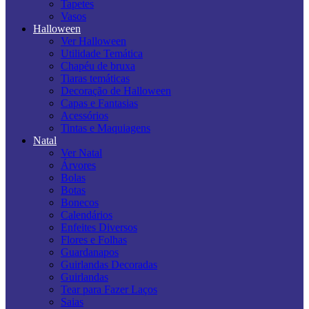
Tapetes
Vasos
Halloween
Ver Halloween
Utilidade Temática
Chapéu de bruxa
Tiaras temáticas
Decoração de Halloween
Capas e Fantasias
Acessórios
Tintas e Maquiagens
Natal
Ver Natal
Árvores
Bolas
Botas
Bonecos
Calendários
Enfeites Diversos
Flores e Folhas
Guardanapos
Guirlandas Decoradas
Guirlandas
Tear para Fazer Laços
Saias