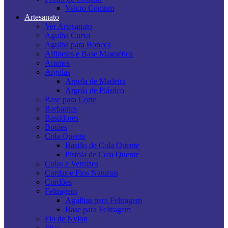
Velcro Comum
Artesanato
Ver Artesanato
Agulha Curva
Agulha para Boneca
Alfinetes e Base Magnética
Arames
Argolas
Argola de Madeira
Argola de Plástico
Base para Corte
Barbantes
Bastidores
Botões
Cola Quente
Bastão de Cola Quente
Pistola de Cola Quente
Colas e Vernizes
Cordas e Fios Naturais
Cordões
Feltragem
Agulhas para Feltragem
Base para Feltragem
Fio de Nylon
Fitas