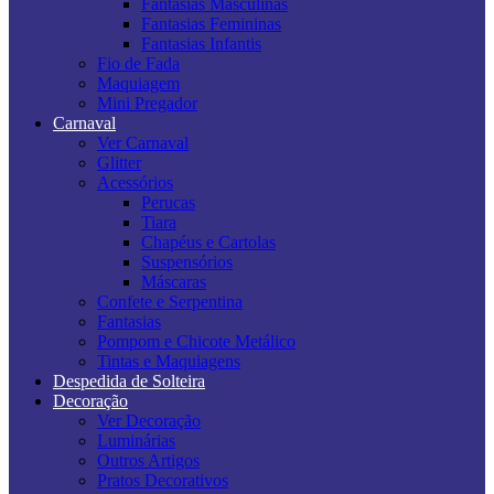
Fantasias Masculinas
Fantasias Femininas
Fantasias Infantis
Fio de Fada
Maquiagem
Mini Pregador
Carnaval
Ver Carnaval
Glitter
Acessórios
Perucas
Tiara
Chapéus e Cartolas
Suspensórios
Máscaras
Confete e Serpentina
Fantasias
Pompom e Chicote Metálico
Tintas e Maquiagens
Despedida de Solteira
Decoração
Ver Decoração
Luminárias
Outros Artigos
Pratos Decorativos