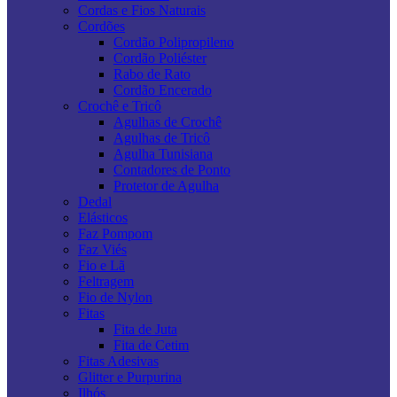
Cordas e Fios Naturais
Cordões
Cordão Polipropileno
Cordão Poliéster
Rabo de Rato
Cordão Encerado
Crochê e Tricô
Agulhas de Crochê
Agulhas de Tricô
Agulha Tunisiana
Contadores de Ponto
Protetor de Agulha
Dedal
Elásticos
Faz Pompom
Faz Viés
Fio e Lã
Feltragem
Fio de Nylon
Fitas
Fita de Juta
Fita de Cetim
Fitas Adesivas
Glitter e Purpurina
Ilhós