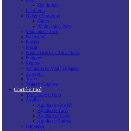
Fita de Juta
Fita Floral
Glitter e Purpurina
Glitter
Pó de Ouro / Prata
Máquina de Tricô
Patchwork
Pincéis
Pinças
Pinos Plásticos e Aplicadores
Pompom
Réguas
Sacolinha de Voal / Organza
Tapeçaria
Teares
Tintas e Corantes
Crochê e Tricô
Ver Crochê e Tricô
Agulhas
Agulha de Crochê
Agulha de Tricô
Agulha Tunisiana
Agulha de Smirna
Barbantes