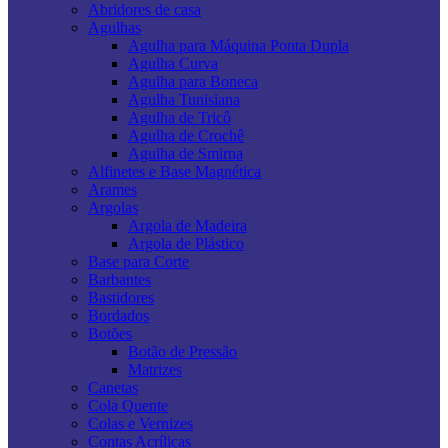
Abridores de casa
Agulhas
Agulha para Máquina Ponta Dupla
Agulha Curva
Agulha para Boneca
Agulha Tunisiana
Agulha de Tricô
Agulha de Crochê
Agulha de Smirna
Alfinetes e Base Magnética
Arames
Argolas
Argola de Madeira
Argola de Plástico
Base para Corte
Barbantes
Bastidores
Bordados
Botões
Botão de Pressão
Matrizes
Canetas
Cola Quente
Colas e Vernizes
Contas Acrílicas