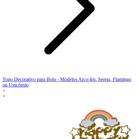
Topo Decorativo para Bolo - Modelos Arco-íris, Sereia, Flamingo
ou Unicórnio
<
>