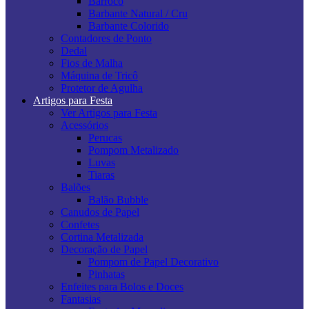
Barroco
Barbante Natural / Cru
Barbante Colorido
Contadores de Ponto
Dedal
Fios de Malha
Máquina de Tricô
Protetor de Agulha
Artigos para Festa
Ver Artigos para Festa
Acessórios
Perucas
Pompom Metalizado
Luvas
Tiaras
Balões
Balão Bubble
Canudos de Papel
Confetes
Cortina Metalizada
Decoração de Papel
Pompom de Papel Decorativo
Pinhatas
Enfeites para Bolos e Doces
Fantasias