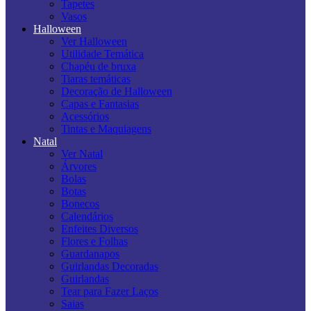
Tapetes
Vasos
Halloween
Ver Halloween
Utilidade Temática
Chapéu de bruxa
Tiaras temáticas
Decoração de Halloween
Capas e Fantasias
Acessórios
Tintas e Maquiagens
Natal
Ver Natal
Árvores
Bolas
Botas
Bonecos
Calendários
Enfeites Diversos
Flores e Folhas
Guardanapos
Guirlandas Decoradas
Guirlandas
Tear para Fazer Laços
Saias