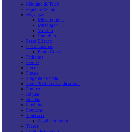
Máquina de Tricô
Papel de Renda
Miçangas
Missanguinha
Missangão
Vidrilho
Canutilho
Passa Elástico
Passamanarias
Ponto Curva
Pedrarias
Pérolas
Pincéis
Pinças
Pingente de Seda
Pinos Plásticos e Aplicadores
Pompom
Réguas
Rendas
Sianinha
Soutache
Tapeçaria
Agulha de Smirna
Teares
Fecho de Contato