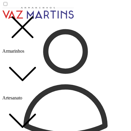
Armarinhos
Artesanato