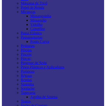
Máquina de Tricô
Papel de Renda
Miçangas
Missanguinha
Missangão
Vidrilho
Canutilho
Passa Elástico
Passamanarias
Ponto Curva
Pedrarias
Pérolas
Pincéis
Pinças
Pingente de Seda
Pinos Plásticos e Aplicadores
Pompom
Réguas
Rendas
Sianinha
Soutache
Tapeçaria
Agulha de Smirna
Teares
Fecho de Contato