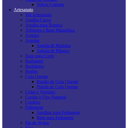
Velcro Comum
Artesanato
Ver Artesanato
Agulha Curva
Agulha para Boneca
Alfinetes e Base Magnética
Arames
Argolas
Argola de Madeira
Argola de Plástico
Base para Corte
Barbantes
Bastidores
Botões
Cola Quente
Bastão de Cola Quente
Pistola de Cola Quente
Colas e Vernizes
Cordas e Fios Naturais
Cordões
Feltragem
Agulhas para Feltragem
Base para Feltragem
Fio de Nylon
Fitas