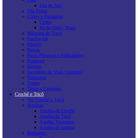
Fita de Juta
Fita Floral
Glitter e Purpurina
Glitter
Pó de Ouro / Prata
Máquina de Tricô
Patchwork
Pincéis
Pinças
Pinos Plásticos e Aplicadores
Pompom
Réguas
Sacolinha de Voal / Organza
Tapeçaria
Teares
Tintas e Corantes
Crochê e Tricô
Ver Crochê e Tricô
Agulhas
Agulha de Crochê
Agulha de Tricô
Agulha Tunisiana
Agulha de Smirna
Barbantes