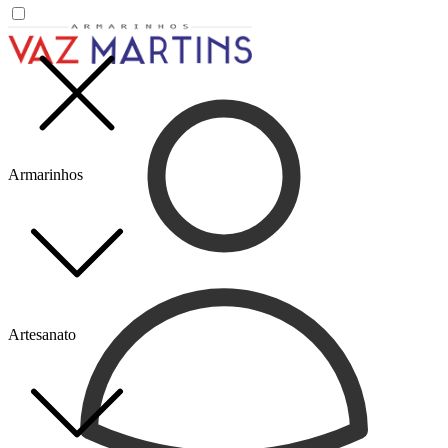
Armarinhos
Artesanato