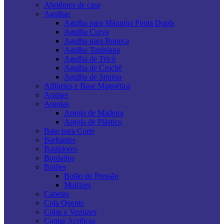
Abridores de casa
Agulhas
Agulha para Máquina Ponta Dupla
Agulha Curva
Agulha para Boneca
Agulha Tunisiana
Agulha de Tricô
Agulha de Crochê
Agulha de Smirna
Alfinetes e Base Magnética
Arames
Argolas
Argola de Madeira
Argola de Plástico
Base para Corte
Barbantes
Bastidores
Bordados
Botões
Botão de Pressão
Matrizes
Canetas
Cola Quente
Colas e Vernizes
Contas Acrílicas