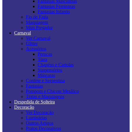
Fantasias Masculinas
Fantasias Femininas
Fantasias Infantis
Fio de Fada
Maquiagem
Mini Pregador
Carnaval
Ver Carnaval
Glitter
Acessórios
Perucas
Tiara
Chapéus e Cartolas
Suspensórios
Máscaras
Confete e Serpentina
Fantasias
Pompom e Chicote Metálico
Tintas e Maquiagens
Despedida de Solteira
Decoração
Ver Decoração
Luminárias
Outros Artigos
Pratos Decorativos