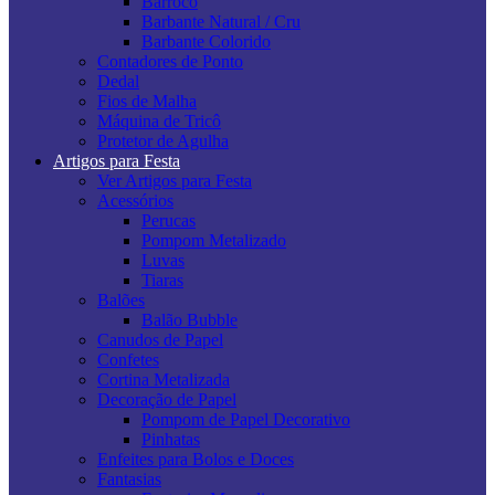
Barroco
Barbante Natural / Cru
Barbante Colorido
Contadores de Ponto
Dedal
Fios de Malha
Máquina de Tricô
Protetor de Agulha
Artigos para Festa
Ver Artigos para Festa
Acessórios
Perucas
Pompom Metalizado
Luvas
Tiaras
Balões
Balão Bubble
Canudos de Papel
Confetes
Cortina Metalizada
Decoração de Papel
Pompom de Papel Decorativo
Pinhatas
Enfeites para Bolos e Doces
Fantasias