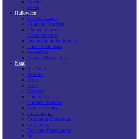
Tapetes
Vasos
Halloween
Ver Halloween
Utilidade Temática
Chapéu de bruxa
Tiaras temáticas
Decoração de Halloween
Capas e Fantasias
Acessórios
Tintas e Maquiagens
Natal
Ver Natal
Árvores
Bolas
Botas
Bonecos
Calendários
Enfeites Diversos
Flores e Folhas
Guardanapos
Guirlandas Decoradas
Guirlandas
Tear para Fazer Laços
Saias