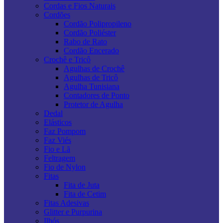
Cordas e Fios Naturais
Cordões
Cordão Polipropileno
Cordão Poliéster
Rabo de Rato
Cordão Encerado
Crochê e Tricô
Agulhas de Crochê
Agulhas de Tricô
Agulha Tunisiana
Contadores de Ponto
Protetor de Agulha
Dedal
Elásticos
Faz Pompom
Faz Viés
Fio e Lã
Feltragem
Fio de Nylon
Fitas
Fita de Juta
Fita de Cetim
Fitas Adesivas
Glitter e Purpurina
Ilhós