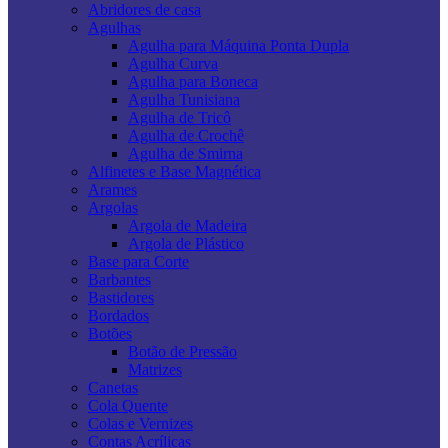
Abridores de casa
Agulhas
Agulha para Máquina Ponta Dupla
Agulha Curva
Agulha para Boneca
Agulha Tunisiana
Agulha de Tricô
Agulha de Crochê
Agulha de Smirna
Alfinetes e Base Magnética
Arames
Argolas
Argola de Madeira
Argola de Plástico
Base para Corte
Barbantes
Bastidores
Bordados
Botões
Botão de Pressão
Matrizes
Canetas
Cola Quente
Colas e Vernizes
Contas Acrílicas