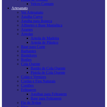
Velcro Comum
Artesanato
Ver Artesanato
Agulha Curva
Agulha para Boneca
Alfinetes e Base Magnética
Arames
Argolas
Argola de Madeira
Argola de Plástico
Base para Corte
Barbantes
Bastidores
Botões
Cola Quente
Bastão de Cola Quente
Pistola de Cola Quente
Colas e Vernizes
Cordas e Fios Naturais
Cordões
Feltragem
Agulhas para Feltragem
Base para Feltragem
Fio de Nylon
Fitas