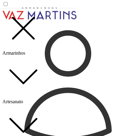
Armarinhos
Artesanato