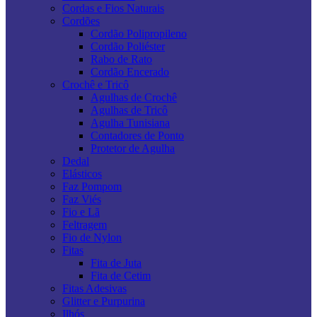
Cordas e Fios Naturais
Cordões
Cordão Polipropileno
Cordão Poliéster
Rabo de Rato
Cordão Encerado
Crochê e Tricô
Agulhas de Crochê
Agulhas de Tricô
Agulha Tunisiana
Contadores de Ponto
Protetor de Agulha
Dedal
Elásticos
Faz Pompom
Faz Viés
Fio e Lã
Feltragem
Fio de Nylon
Fitas
Fita de Juta
Fita de Cetim
Fitas Adesivas
Glitter e Purpurina
Ilhós