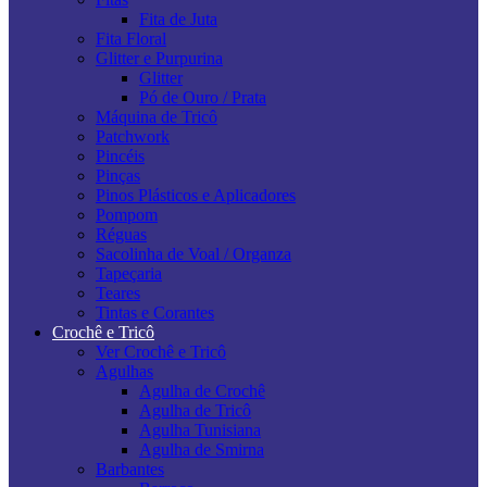
Fita de Juta
Fita Floral
Glitter e Purpurina
Glitter
Pó de Ouro / Prata
Máquina de Tricô
Patchwork
Pincéis
Pinças
Pinos Plásticos e Aplicadores
Pompom
Réguas
Sacolinha de Voal / Organza
Tapeçaria
Teares
Tintas e Corantes
Crochê e Tricô
Ver Crochê e Tricô
Agulhas
Agulha de Crochê
Agulha de Tricô
Agulha Tunisiana
Agulha de Smirna
Barbantes