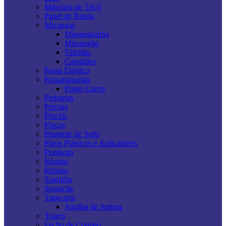
Máquina de Tricô
Papel de Renda
Miçangas
Missanguinha
Missangão
Vidrilho
Canutilho
Passa Elástico
Passamanarias
Ponto Curva
Pedrarias
Pérolas
Pincéis
Pinças
Pingente de Seda
Pinos Plásticos e Aplicadores
Pompom
Réguas
Rendas
Sianinha
Soutache
Tapeçaria
Agulha de Smirna
Teares
Fecho de Contato