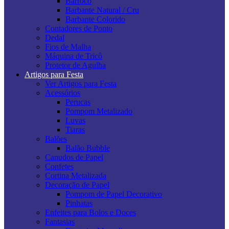
Barroco
Barbante Natural / Cru
Barbante Colorido
Contadores de Ponto
Dedal
Fios de Malha
Máquina de Tricô
Protetor de Agulha
Artigos para Festa
Ver Artigos para Festa
Acessórios
Perucas
Pompom Metalizado
Luvas
Tiaras
Balões
Balão Bubble
Canudos de Papel
Confetes
Cortina Metalizada
Decoração de Papel
Pompom de Papel Decorativo
Pinhatas
Enfeites para Bolos e Doces
Fantasias