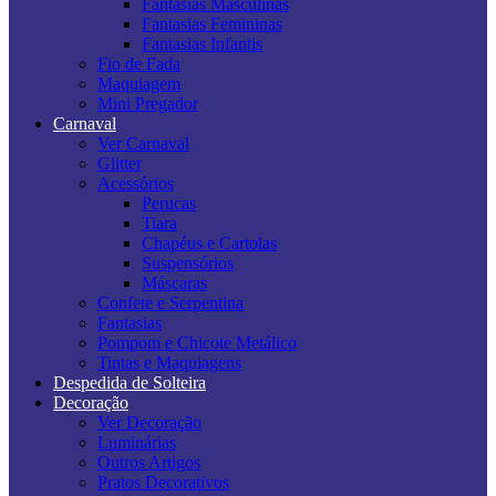
Fantasias Masculinas
Fantasias Femininas
Fantasias Infantis
Fio de Fada
Maquiagem
Mini Pregador
Carnaval
Ver Carnaval
Glitter
Acessórios
Perucas
Tiara
Chapéus e Cartolas
Suspensórios
Máscaras
Confete e Serpentina
Fantasias
Pompom e Chicote Metálico
Tintas e Maquiagens
Despedida de Solteira
Decoração
Ver Decoração
Luminárias
Outros Artigos
Pratos Decorativos