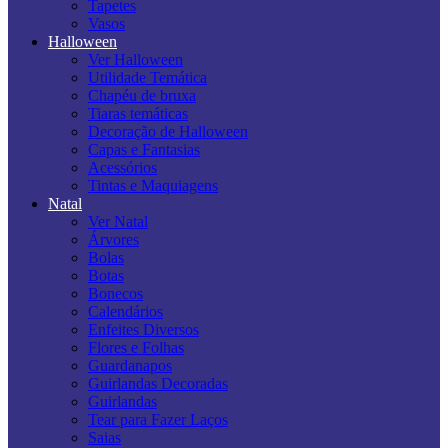
Tapetes
Vasos
Halloween
Ver Halloween
Utilidade Temática
Chapéu de bruxa
Tiaras temáticas
Decoração de Halloween
Capas e Fantasias
Acessórios
Tintas e Maquiagens
Natal
Ver Natal
Árvores
Bolas
Botas
Bonecos
Calendários
Enfeites Diversos
Flores e Folhas
Guardanapos
Guirlandas Decoradas
Guirlandas
Tear para Fazer Laços
Saias