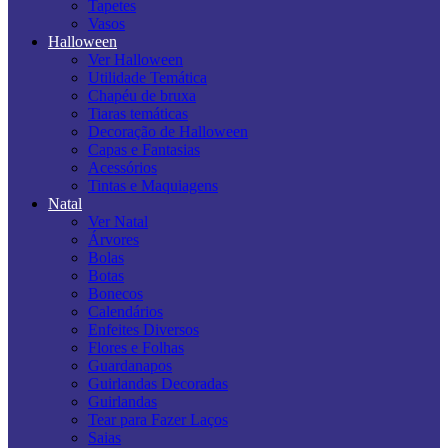
Tapetes
Vasos
Halloween
Ver Halloween
Utilidade Temática
Chapéu de bruxa
Tiaras temáticas
Decoração de Halloween
Capas e Fantasias
Acessórios
Tintas e Maquiagens
Natal
Ver Natal
Árvores
Bolas
Botas
Bonecos
Calendários
Enfeites Diversos
Flores e Folhas
Guardanapos
Guirlandas Decoradas
Guirlandas
Tear para Fazer Laços
Saias