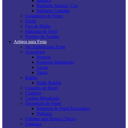
Barroco
Barbante Natural / Cru
Barbante Colorido
Contadores de Ponto
Dedal
Fios de Malha
Máquina de Tricô
Protetor de Agulha
Artigos para Festa
Ver Artigos para Festa
Acessórios
Perucas
Pompom Metalizado
Luvas
Tiaras
Balões
Balão Bubble
Canudos de Papel
Confetes
Cortina Metalizada
Decoração de Papel
Pompom de Papel Decorativo
Pinhatas
Enfeites para Bolos e Doces
Fantasias