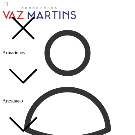
Armarinhos
Artesanato