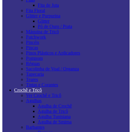
Fita de Juta
Fita Floral
Glitter e Purpurina
Glitter
Pó de Ouro / Prata
Máquina de Tricô
Patchwork
Pincéis
Pinças
Pinos Plásticos e Aplicadores
Pompom
Réguas
Sacolinha de Voal / Organza
Tapeçaria
Teares
Tintas e Corantes
Crochê e Tricô
Ver Crochê e Tricô
Agulhas
Agulha de Crochê
Agulha de Tricô
Agulha Tunisiana
Agulha de Smirna
Barbantes