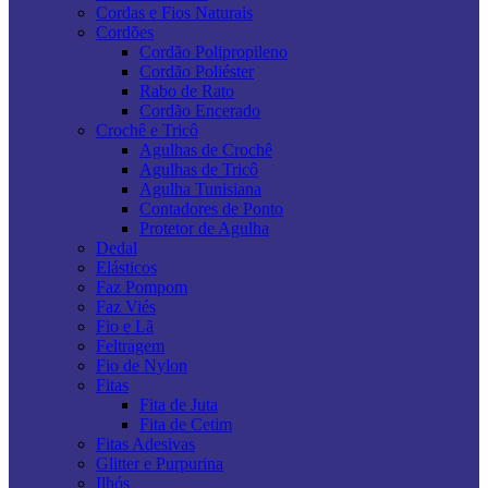
Cordas e Fios Naturais
Cordões
Cordão Polipropileno
Cordão Poliéster
Rabo de Rato
Cordão Encerado
Crochê e Tricô
Agulhas de Crochê
Agulhas de Tricô
Agulha Tunisiana
Contadores de Ponto
Protetor de Agulha
Dedal
Elásticos
Faz Pompom
Faz Viés
Fio e Lã
Feltragem
Fio de Nylon
Fitas
Fita de Juta
Fita de Cetim
Fitas Adesivas
Glitter e Purpurina
Ilhós