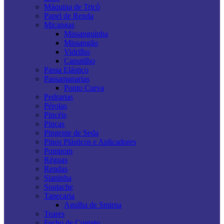
Máquina de Tricô
Papel de Renda
Miçangas
Missanguinha
Missangão
Vidrilho
Canutilho
Passa Elástico
Passamanarias
Ponto Curva
Pedrarias
Pérolas
Pincéis
Pinças
Pingente de Seda
Pinos Plásticos e Aplicadores
Pompom
Réguas
Rendas
Sianinha
Soutache
Tapeçaria
Agulha de Smirna
Teares
Fecho de Contato