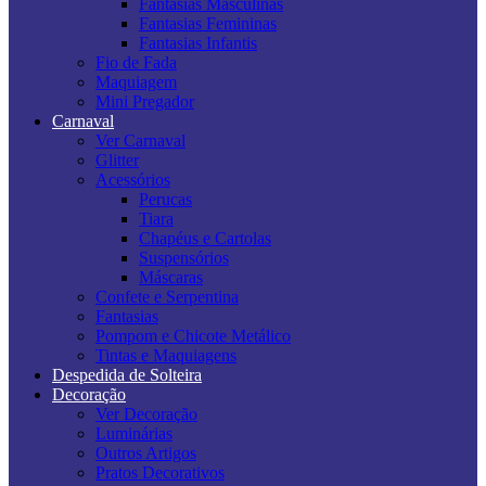
Fantasias Masculinas
Fantasias Femininas
Fantasias Infantis
Fio de Fada
Maquiagem
Mini Pregador
Carnaval
Ver Carnaval
Glitter
Acessórios
Perucas
Tiara
Chapéus e Cartolas
Suspensórios
Máscaras
Confete e Serpentina
Fantasias
Pompom e Chicote Metálico
Tintas e Maquiagens
Despedida de Solteira
Decoração
Ver Decoração
Luminárias
Outros Artigos
Pratos Decorativos