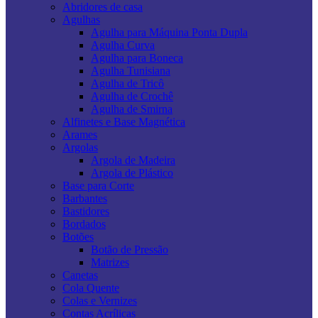
Abridores de casa
Agulhas
Agulha para Máquina Ponta Dupla
Agulha Curva
Agulha para Boneca
Agulha Tunisiana
Agulha de Tricô
Agulha de Crochê
Agulha de Smirna
Alfinetes e Base Magnética
Arames
Argolas
Argola de Madeira
Argola de Plástico
Base para Corte
Barbantes
Bastidores
Bordados
Botões
Botão de Pressão
Matrizes
Canetas
Cola Quente
Colas e Vernizes
Contas Acrílicas