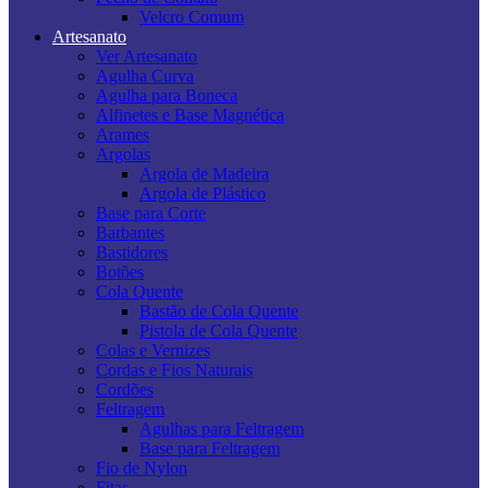
Velcro Comum
Artesanato
Ver Artesanato
Agulha Curva
Agulha para Boneca
Alfinetes e Base Magnética
Arames
Argolas
Argola de Madeira
Argola de Plástico
Base para Corte
Barbantes
Bastidores
Botões
Cola Quente
Bastão de Cola Quente
Pistola de Cola Quente
Colas e Vernizes
Cordas e Fios Naturais
Cordões
Feltragem
Agulhas para Feltragem
Base para Feltragem
Fio de Nylon
Fitas