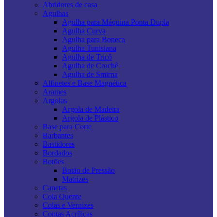
Abridores de casa
Agulhas
Agulha para Máquina Ponta Dupla
Agulha Curva
Agulha para Boneca
Agulha Tunisiana
Agulha de Tricô
Agulha de Crochê
Agulha de Smirna
Alfinetes e Base Magnética
Arames
Argolas
Argola de Madeira
Argola de Plástico
Base para Corte
Barbantes
Bastidores
Bordados
Botões
Botão de Pressão
Matrizes
Canetas
Cola Quente
Colas e Vernizes
Contas Acrílicas