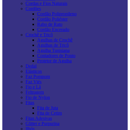
Cordas e Fios Naturais
Cordões
Cordão Polipropileno
Cordão Poliéster
Rabo de Rato
Cordão Encerado
Crochê e Tricô
Agulhas de Crochê
Agulhas de Tricô
Agulha Tunisiana
Contadores de Ponto
Protetor de Agulha
Dedal
Elásticos
Faz Pompom
Faz Viés
Fio e Lã
Feltragem
Fio de Nylon
Fitas
Fita de Juta
Fita de Cetim
Fitas Adesivas
Glitter e Purpurina
Ilhós