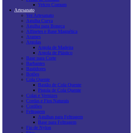
Velcro Comum
Artesanato
Ver Artesanato
Agulha Curva
Agulha para Boneca
Alfinetes e Base Magnética
Arames
Argolas
Argola de Madeira
Argola de Plástico
Base para Corte
Barbantes
Bastidores
Botões
Cola Quente
Bastão de Cola Quente
Pistola de Cola Quente
Colas e Vernizes
Cordas e Fios Naturais
Cordões
Feltragem
Agulhas para Feltragem
Base para Feltragem
Fio de Nylon
Fitas