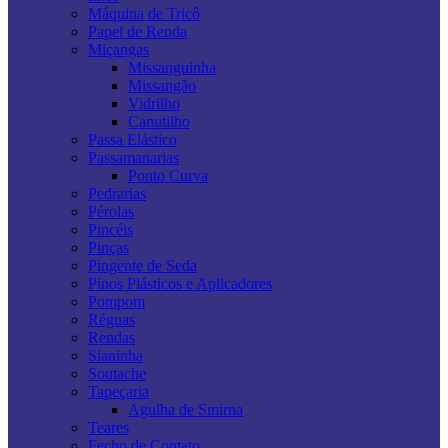
Máquina de Tricô
Papel de Renda
Miçangas
Missanguinha
Missangão
Vidrilho
Canutilho
Passa Elástico
Passamanarias
Ponto Curva
Pedrarias
Pérolas
Pincéis
Pinças
Pingente de Seda
Pinos Plásticos e Aplicadores
Pompom
Réguas
Rendas
Sianinha
Soutache
Tapeçaria
Agulha de Smirna
Teares
Fecho de Contato