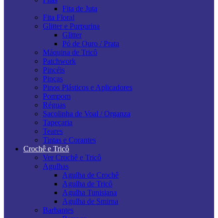
Fita de Juta
Fita Floral
Glitter e Purpurina
Glitter
Pó de Ouro / Prata
Máquina de Tricô
Patchwork
Pincéis
Pinças
Pinos Plásticos e Aplicadores
Pompom
Réguas
Sacolinha de Voal / Organza
Tapeçaria
Teares
Tintas e Corantes
Crochê e Tricô
Ver Crochê e Tricô
Agulhas
Agulha de Crochê
Agulha de Tricô
Agulha Tunisiana
Agulha de Smirna
Barbantes