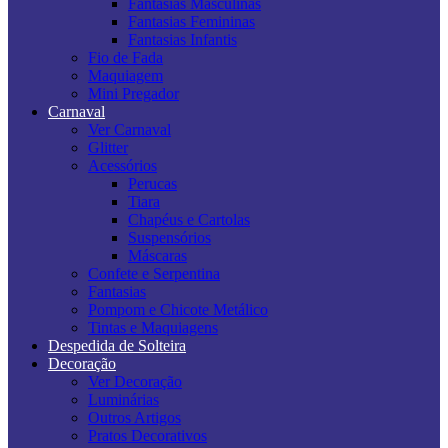
Fantasias Masculinas
Fantasias Femininas
Fantasias Infantis
Fio de Fada
Maquiagem
Mini Pregador
Carnaval
Ver Carnaval
Glitter
Acessórios
Perucas
Tiara
Chapéus e Cartolas
Suspensórios
Máscaras
Confete e Serpentina
Fantasias
Pompom e Chicote Metálico
Tintas e Maquiagens
Despedida de Solteira
Decoração
Ver Decoração
Luminárias
Outros Artigos
Pratos Decorativos