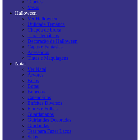
Tapetes
Vasos
Halloween
Ver Halloween
Utilidade Temática
Chapéu de bruxa
Tiaras temáticas
Decoração de Halloween
Capas e Fantasias
Acessórios
Tintas e Maquiagens
Natal
Ver Natal
Árvores
Bolas
Botas
Bonecos
Calendários
Enfeites Diversos
Flores e Folhas
Guardanapos
Guirlandas Decoradas
Guirlandas
Tear para Fazer Laços
Saias