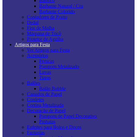
Barroco
Barbante Natural / Cru
Barbante Colorido
Contadores de Ponto
Dedal
Fios de Malha
Máquina de Tricô
Protetor de Agulha
Artigos para Festa
Ver Artigos para Festa
Acessórios
Perucas
Pompom Metalizado
Luvas
Tiaras
Balões
Balão Bubble
Canudos de Papel
Confetes
Cortina Metalizada
Decoração de Papel
Pompom de Papel Decorativo
Pinhatas
Enfeites para Bolos e Doces
Fantasias