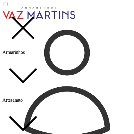
Armarinhos
Artesanato