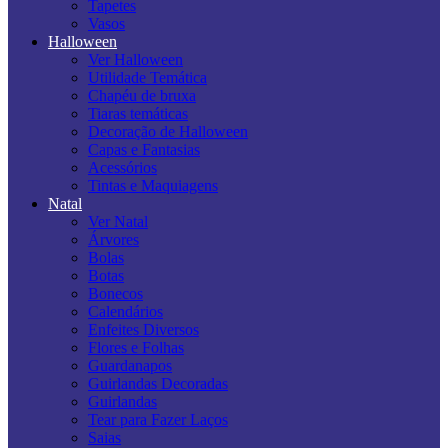
Tapetes
Vasos
Halloween
Ver Halloween
Utilidade Temática
Chapéu de bruxa
Tiaras temáticas
Decoração de Halloween
Capas e Fantasias
Acessórios
Tintas e Maquiagens
Natal
Ver Natal
Árvores
Bolas
Botas
Bonecos
Calendários
Enfeites Diversos
Flores e Folhas
Guardanapos
Guirlandas Decoradas
Guirlandas
Tear para Fazer Laços
Saias