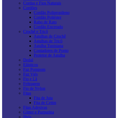
Cordas e Fios Naturais
Cordões
Cordão Polipropileno
Cordão Poliéster
Rabo de Rato
Cordão Encerado
Crochê e Tricô
Agulhas de Crochê
Agulhas de Tricô
Agulha Tunisiana
Contadores de Ponto
Protetor de Agulha
Dedal
Elásticos
Faz Pompom
Faz Viés
Fio e Lã
Feltragem
Fio de Nylon
Fitas
Fita de Juta
Fita de Cetim
Fitas Adesivas
Glitter e Purpurina
Ilhós