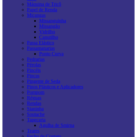
Máquina de Tricô
Papel de Renda
Miçangas
Missanguinha
Missangão
Vidrilho
Canutilho
Passa Elástico
Passamanarias
Ponto Curva
Pedrarias
Pérolas
Pincéis
Pinças
Pingente de Seda
Pinos Plásticos e Aplicadores
Pompom
Réguas
Rendas
Sianinha
Soutache
Tapeçaria
Agulha de Smirna
Teares
Fecho de Contato