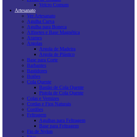
Velcro Comum
Artesanato
Ver Artesanato
Agulha Curva
Agulha para Boneca
Alfinetes e Base Magnética
Arames
Argolas
Argola de Madeira
Argola de Plástico
Base para Corte
Barbantes
Bastidores
Botões
Cola Quente
Bastão de Cola Quente
Pistola de Cola Quente
Colas e Vernizes
Cordas e Fios Naturais
Cordões
Feltragem
Agulhas para Feltragem
Base para Feltragem
Fio de Nylon
Fitas