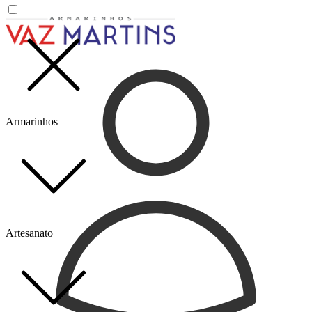
Armarinhos
Artesanato