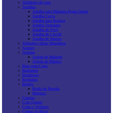
Abridores de casa
Agulhas
Agulha para Máquina Ponta Dupla
Agulha Curva
Agulha para Boneca
Agulha Tunisiana
Agulha de Tricô
Agulha de Crochê
Agulha de Smirna
Alfinetes e Base Magnética
Arames
Argolas
Argola de Madeira
Argola de Plástico
Base para Corte
Barbantes
Bastidores
Bordados
Botões
Botão de Pressão
Matrizes
Canetas
Cola Quente
Colas e Vernizes
Contas Acrílicas