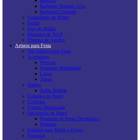
Barroco
Barbante Natural / Cru
Barbante Colorido
Contadores de Ponto
Dedal
Fios de Malha
Máquina de Tricô
Protetor de Agulha
Artigos para Festa
Ver Artigos para Festa
Acessórios
Perucas
Pompom Metalizado
Luvas
Tiaras
Balões
Balão Bubble
Canudos de Papel
Confetes
Cortina Metalizada
Decoração de Papel
Pompom de Papel Decorativo
Pinhatas
Enfeites para Bolos e Doces
Fantasias