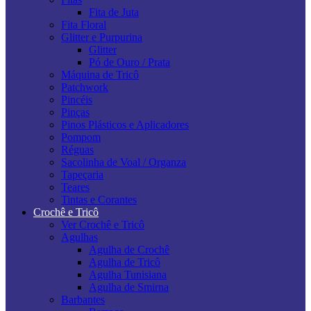
Fita de Juta
Fita Floral
Glitter e Purpurina
Glitter
Pó de Ouro / Prata
Máquina de Tricô
Patchwork
Pincéis
Pinças
Pinos Plásticos e Aplicadores
Pompom
Réguas
Sacolinha de Voal / Organza
Tapeçaria
Teares
Tintas e Corantes
Crochê e Tricô
Ver Crochê e Tricô
Agulhas
Agulha de Crochê
Agulha de Tricô
Agulha Tunisiana
Agulha de Smirna
Barbantes