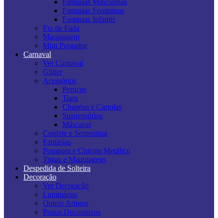
Fantasias Masculinas
Fantasias Femininas
Fantasias Infantis
Fio de Fada
Maquiagem
Mini Pregador
Carnaval
Ver Carnaval
Glitter
Acessórios
Perucas
Tiara
Chapéus e Cartolas
Suspensórios
Máscaras
Confete e Serpentina
Fantasias
Pompom e Chicote Metálico
Tintas e Maquiagens
Despedida de Solteira
Decoração
Ver Decoração
Luminárias
Outros Artigos
Pratos Decorativos