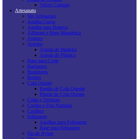
Velcro Comum
Artesanato
Ver Artesanato
Agulha Curva
Agulha para Boneca
Alfinetes e Base Magnética
Arames
Argolas
Argola de Madeira
Argola de Plástico
Base para Corte
Barbantes
Bastidores
Botões
Cola Quente
Bastão de Cola Quente
Pistola de Cola Quente
Colas e Vernizes
Cordas e Fios Naturais
Cordões
Feltragem
Agulhas para Feltragem
Base para Feltragem
Fio de Nylon
Fitas