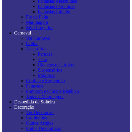
Fantasias Masculinas
Fantasias Femininas
Fantasias Infantis
Fio de Fada
Maquiagem
Mini Pregador
Carnaval
Ver Carnaval
Glitter
Acessórios
Perucas
Tiara
Chapéus e Cartolas
Suspensórios
Máscaras
Confete e Serpentina
Fantasias
Pompom e Chicote Metálico
Tintas e Maquiagens
Despedida de Solteira
Decoração
Ver Decoração
Luminárias
Outros Artigos
Pratos Decorativos