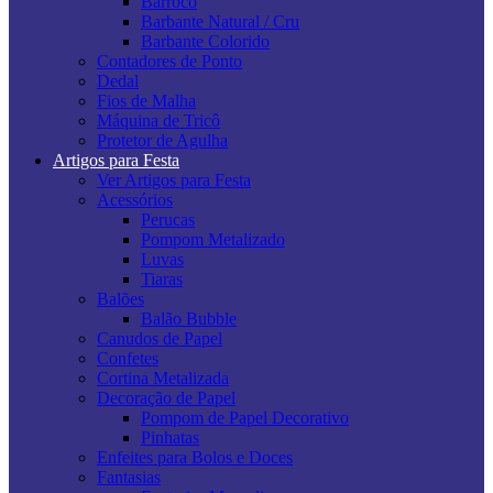
Barroco
Barbante Natural / Cru
Barbante Colorido
Contadores de Ponto
Dedal
Fios de Malha
Máquina de Tricô
Protetor de Agulha
Artigos para Festa
Ver Artigos para Festa
Acessórios
Perucas
Pompom Metalizado
Luvas
Tiaras
Balões
Balão Bubble
Canudos de Papel
Confetes
Cortina Metalizada
Decoração de Papel
Pompom de Papel Decorativo
Pinhatas
Enfeites para Bolos e Doces
Fantasias