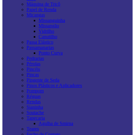
Máquina de Tricô
Papel de Renda
Miçangas
Missanguinha
Missangão
Vidrilho
Canutilho
Passa Elástico
Passamanarias
Ponto Curva
Pedrarias
Pérolas
Pincéis
Pinças
Pingente de Seda
Pinos Plásticos e Aplicadores
Pompom
Réguas
Rendas
Sianinha
Soutache
Tapeçaria
Agulha de Smirna
Teares
Fecho de Contato