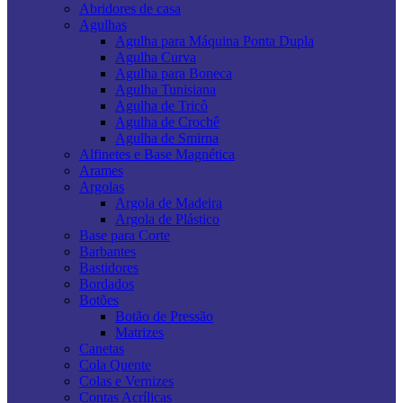
Abridores de casa
Agulhas
Agulha para Máquina Ponta Dupla
Agulha Curva
Agulha para Boneca
Agulha Tunisiana
Agulha de Tricô
Agulha de Crochê
Agulha de Smirna
Alfinetes e Base Magnética
Arames
Argolas
Argola de Madeira
Argola de Plástico
Base para Corte
Barbantes
Bastidores
Bordados
Botões
Botão de Pressão
Matrizes
Canetas
Cola Quente
Colas e Vernizes
Contas Acrílicas