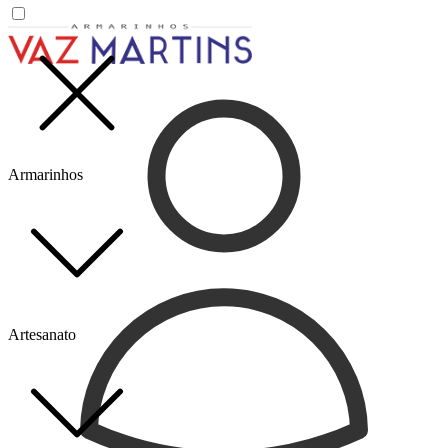
Armarinhos
Artesanato