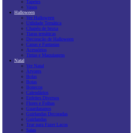
Tapetes
Vasos
Halloween
Ver Halloween
Utilidade Temática
Chapéu de bruxa
Tiaras temáticas
Decoração de Halloween
Capas e Fantasias
Acessórios
Tintas e Maquiagens
Natal
Ver Natal
Árvores
Bolas
Botas
Bonecos
Calendários
Enfeites Diversos
Flores e Folhas
Guardanapos
Guirlandas Decoradas
Guirlandas
Tear para Fazer Laços
Saias