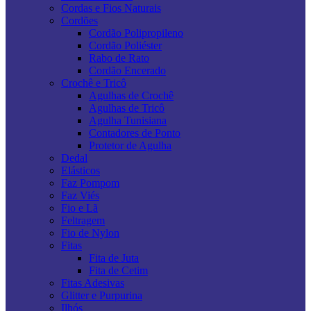
Cordas e Fios Naturais
Cordões
Cordão Polipropileno
Cordão Poliéster
Rabo de Rato
Cordão Encerado
Crochê e Tricô
Agulhas de Crochê
Agulhas de Tricô
Agulha Tunisiana
Contadores de Ponto
Protetor de Agulha
Dedal
Elásticos
Faz Pompom
Faz Viés
Fio e Lã
Feltragem
Fio de Nylon
Fitas
Fita de Juta
Fita de Cetim
Fitas Adesivas
Glitter e Purpurina
Ilhós