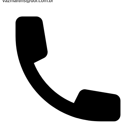
vazmartins@uol.com.br