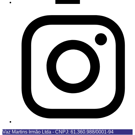
Vaz Martins Irmão Ltda
-
CNPJ: 61.360.988/0001-94