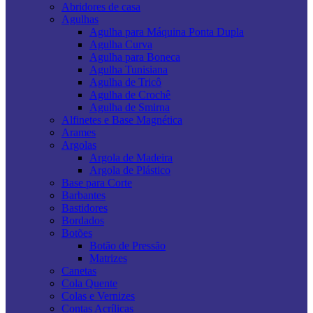
Abridores de casa
Agulhas
Agulha para Máquina Ponta Dupla
Agulha Curva
Agulha para Boneca
Agulha Tunisiana
Agulha de Tricô
Agulha de Crochê
Agulha de Smirna
Alfinetes e Base Magnética
Arames
Argolas
Argola de Madeira
Argola de Plástico
Base para Corte
Barbantes
Bastidores
Bordados
Botões
Botão de Pressão
Matrizes
Canetas
Cola Quente
Colas e Vernizes
Contas Acrílicas