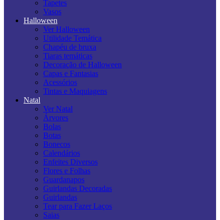
Tapetes
Vasos
Halloween
Ver Halloween
Utilidade Temática
Chapéu de bruxa
Tiaras temáticas
Decoração de Halloween
Capas e Fantasias
Acessórios
Tintas e Maquiagens
Natal
Ver Natal
Árvores
Bolas
Botas
Bonecos
Calendários
Enfeites Diversos
Flores e Folhas
Guardanapos
Guirlandas Decoradas
Guirlandas
Tear para Fazer Laços
Saias