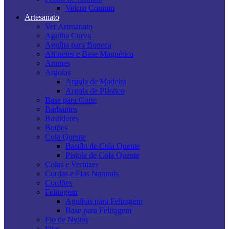
Velcro Comum
Artesanato
Ver Artesanato
Agulha Curva
Agulha para Boneca
Alfinetes e Base Magnética
Arames
Argolas
Argola de Madeira
Argola de Plástico
Base para Corte
Barbantes
Bastidores
Botões
Cola Quente
Bastão de Cola Quente
Pistola de Cola Quente
Colas e Vernizes
Cordas e Fios Naturais
Cordões
Feltragem
Agulhas para Feltragem
Base para Feltragem
Fio de Nylon
Fitas