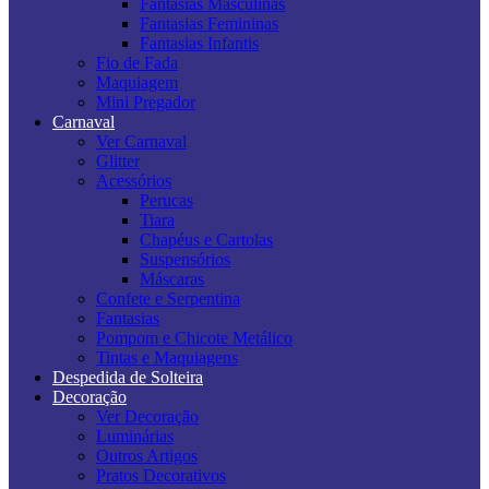
Fantasias Masculinas
Fantasias Femininas
Fantasias Infantis
Fio de Fada
Maquiagem
Mini Pregador
Carnaval
Ver Carnaval
Glitter
Acessórios
Perucas
Tiara
Chapéus e Cartolas
Suspensórios
Máscaras
Confete e Serpentina
Fantasias
Pompom e Chicote Metálico
Tintas e Maquiagens
Despedida de Solteira
Decoração
Ver Decoração
Luminárias
Outros Artigos
Pratos Decorativos