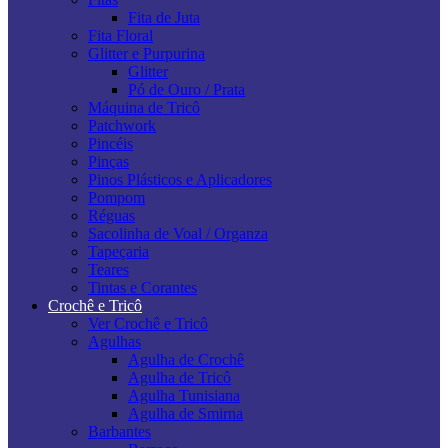
Fita de Juta
Fita Floral
Glitter e Purpurina
Glitter
Pó de Ouro / Prata
Máquina de Tricô
Patchwork
Pincéis
Pinças
Pinos Plásticos e Aplicadores
Pompom
Réguas
Sacolinha de Voal / Organza
Tapeçaria
Teares
Tintas e Corantes
Crochê e Tricô
Ver Crochê e Tricô
Agulhas
Agulha de Crochê
Agulha de Tricô
Agulha Tunisiana
Agulha de Smirna
Barbantes