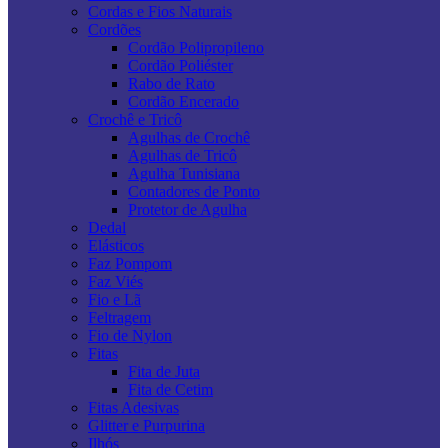
Cordas e Fios Naturais
Cordões
Cordão Polipropileno
Cordão Poliéster
Rabo de Rato
Cordão Encerado
Crochê e Tricô
Agulhas de Crochê
Agulhas de Tricô
Agulha Tunisiana
Contadores de Ponto
Protetor de Agulha
Dedal
Elásticos
Faz Pompom
Faz Viés
Fio e Lã
Feltragem
Fio de Nylon
Fitas
Fita de Juta
Fita de Cetim
Fitas Adesivas
Glitter e Purpurina
Ilhós