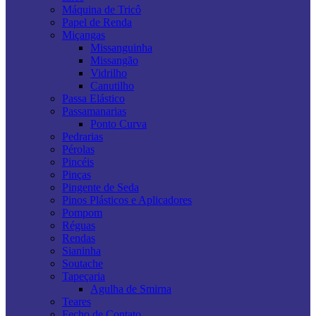
Máquina de Tricô
Papel de Renda
Miçangas
Missanguinha
Missangão
Vidrilho
Canutilho
Passa Elástico
Passamanarias
Ponto Curva
Pedrarias
Pérolas
Pincéis
Pinças
Pingente de Seda
Pinos Plásticos e Aplicadores
Pompom
Réguas
Rendas
Sianinha
Soutache
Tapeçaria
Agulha de Smirna
Teares
Fecho de Contato