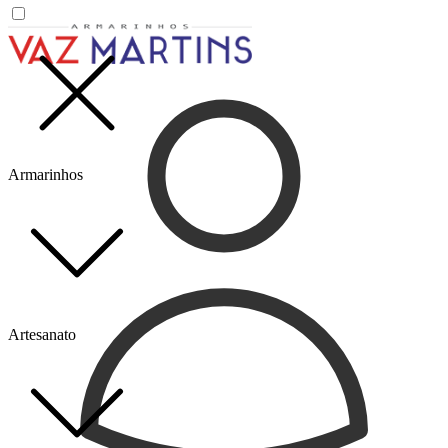
Armarinhos
Artesanato