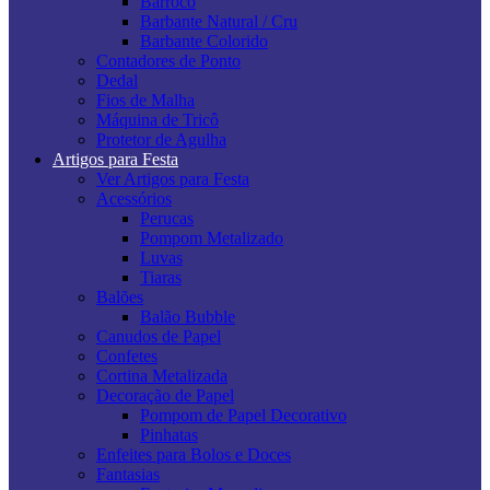
Barroco
Barbante Natural / Cru
Barbante Colorido
Contadores de Ponto
Dedal
Fios de Malha
Máquina de Tricô
Protetor de Agulha
Artigos para Festa
Ver Artigos para Festa
Acessórios
Perucas
Pompom Metalizado
Luvas
Tiaras
Balões
Balão Bubble
Canudos de Papel
Confetes
Cortina Metalizada
Decoração de Papel
Pompom de Papel Decorativo
Pinhatas
Enfeites para Bolos e Doces
Fantasias