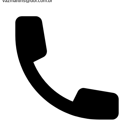
vazmartins@uol.com.br