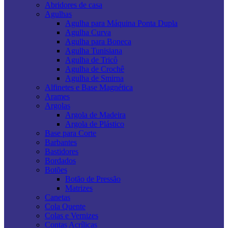
Abridores de casa
Agulhas
Agulha para Máquina Ponta Dupla
Agulha Curva
Agulha para Boneca
Agulha Tunisiana
Agulha de Tricô
Agulha de Crochê
Agulha de Smirna
Alfinetes e Base Magnética
Arames
Argolas
Argola de Madeira
Argola de Plástico
Base para Corte
Barbantes
Bastidores
Bordados
Botões
Botão de Pressão
Matrizes
Canetas
Cola Quente
Colas e Vernizes
Contas Acrílicas