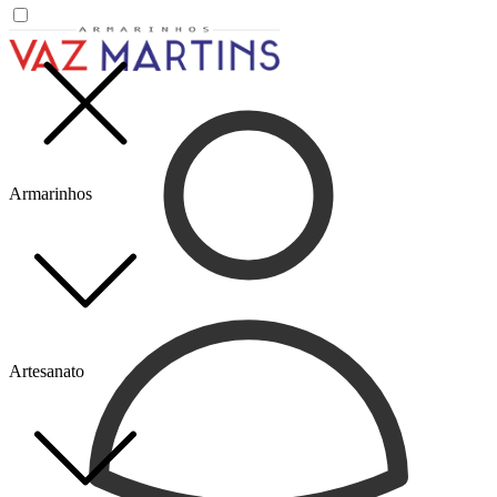
Armarinhos
Artesanato