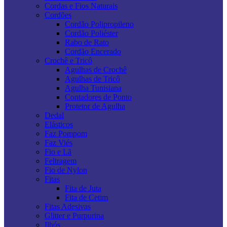
Cordas e Fios Naturais
Cordões
Cordão Polipropileno
Cordão Poliéster
Rabo de Rato
Cordão Encerado
Crochê e Tricô
Agulhas de Crochê
Agulhas de Tricô
Agulha Tunisiana
Contadores de Ponto
Protetor de Agulha
Dedal
Elásticos
Faz Pompom
Faz Viés
Fio e Lã
Feltragem
Fio de Nylon
Fitas
Fita de Juta
Fita de Cetim
Fitas Adesivas
Glitter e Purpurina
Ilhós