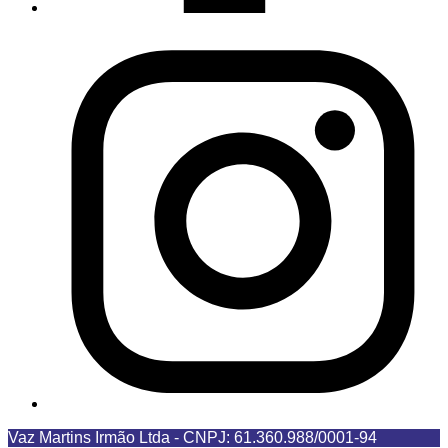
Vaz Martins Irmão Ltda
-
CNPJ: 61.360.988/0001-94