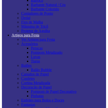
Barroco
Barbante Natural / Cru
Barbante Colorido
Contadores de Ponto
Dedal
Fios de Malha
Máquina de Tricô
Protetor de Agulha
Artigos para Festa
Ver Artigos para Festa
Acessórios
Perucas
Pompom Metalizado
Luvas
Tiaras
Balões
Balão Bubble
Canudos de Papel
Confetes
Cortina Metalizada
Decoração de Papel
Pompom de Papel Decorativo
Pinhatas
Enfeites para Bolos e Doces
Fantasias