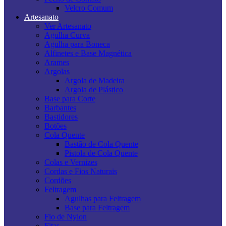
Velcro Comum
Artesanato
Ver Artesanato
Agulha Curva
Agulha para Boneca
Alfinetes e Base Magnética
Arames
Argolas
Argola de Madeira
Argola de Plástico
Base para Corte
Barbantes
Bastidores
Botões
Cola Quente
Bastão de Cola Quente
Pistola de Cola Quente
Colas e Vernizes
Cordas e Fios Naturais
Cordões
Feltragem
Agulhas para Feltragem
Base para Feltragem
Fio de Nylon
Fitas