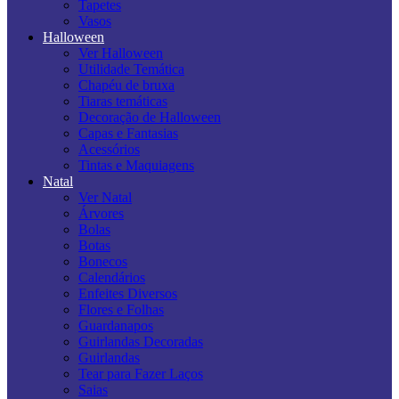
Tapetes
Vasos
Halloween
Ver Halloween
Utilidade Temática
Chapéu de bruxa
Tiaras temáticas
Decoração de Halloween
Capas e Fantasias
Acessórios
Tintas e Maquiagens
Natal
Ver Natal
Árvores
Bolas
Botas
Bonecos
Calendários
Enfeites Diversos
Flores e Folhas
Guardanapos
Guirlandas Decoradas
Guirlandas
Tear para Fazer Laços
Saias