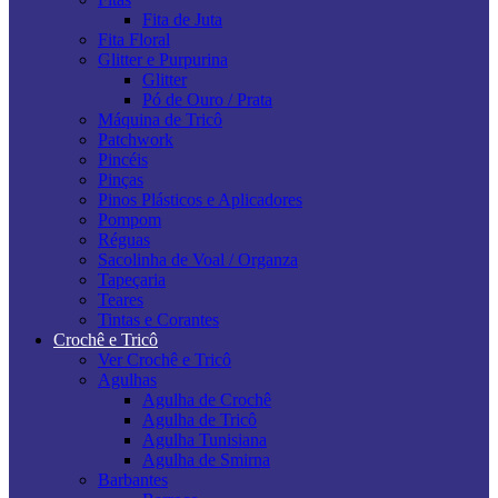
Fita de Juta
Fita Floral
Glitter e Purpurina
Glitter
Pó de Ouro / Prata
Máquina de Tricô
Patchwork
Pincéis
Pinças
Pinos Plásticos e Aplicadores
Pompom
Réguas
Sacolinha de Voal / Organza
Tapeçaria
Teares
Tintas e Corantes
Crochê e Tricô
Ver Crochê e Tricô
Agulhas
Agulha de Crochê
Agulha de Tricô
Agulha Tunisiana
Agulha de Smirna
Barbantes