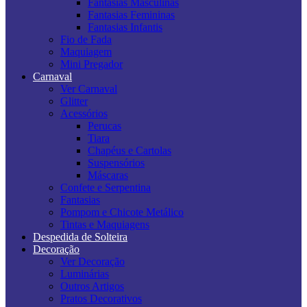
Fantasias Masculinas
Fantasias Femininas
Fantasias Infantis
Fio de Fada
Maquiagem
Mini Pregador
Carnaval
Ver Carnaval
Glitter
Acessórios
Perucas
Tiara
Chapéus e Cartolas
Suspensórios
Máscaras
Confete e Serpentina
Fantasias
Pompom e Chicote Metálico
Tintas e Maquiagens
Despedida de Solteira
Decoração
Ver Decoração
Luminárias
Outros Artigos
Pratos Decorativos