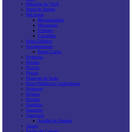
Máquina de Tricô
Papel de Renda
Miçangas
Missanguinha
Missangão
Vidrilho
Canutilho
Passa Elástico
Passamanarias
Ponto Curva
Pedrarias
Pérolas
Pincéis
Pinças
Pingente de Seda
Pinos Plásticos e Aplicadores
Pompom
Réguas
Rendas
Sianinha
Soutache
Tapeçaria
Agulha de Smirna
Teares
Fecho de Contato