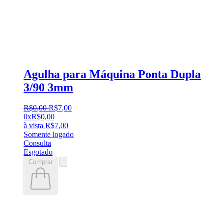
Agulha para Máquina Ponta Dupla
3/90 3mm
R$
0
,
00
R$
7
,
00
0x
R$
0,00
à vista
R$
7,00
Somente logado
Consulta
Esgotado
Comprar