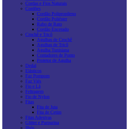
Cordas e Fios Naturais
Cordões
Cordão Polipropileno
Cordão Poliéster
Rabo de Rato
Cordão Encerado
Crochê e Tricô
Agulhas de Crochê
Agulhas de Tricô
Agulha Tunisiana
Contadores de Ponto
Protetor de Agulha
Dedal
Elásticos
Faz Pompom
Faz Viés
Fio e Lã
Feltragem
Fio de Nylon
Fitas
Fita de Juta
Fita de Cetim
Fitas Adesivas
Glitter e Purpurina
Ilhós