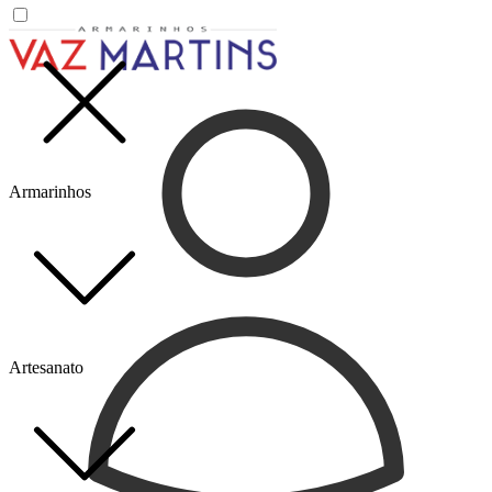
Armarinhos
Artesanato