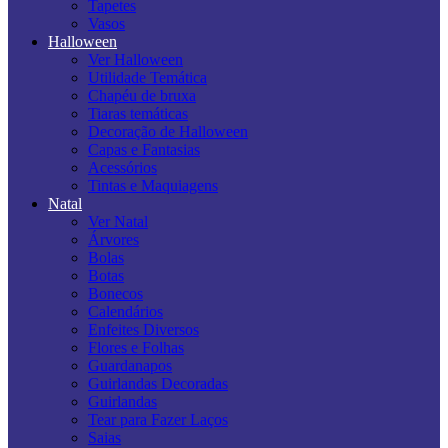
Tapetes
Vasos
Halloween
Ver Halloween
Utilidade Temática
Chapéu de bruxa
Tiaras temáticas
Decoração de Halloween
Capas e Fantasias
Acessórios
Tintas e Maquiagens
Natal
Ver Natal
Árvores
Bolas
Botas
Bonecos
Calendários
Enfeites Diversos
Flores e Folhas
Guardanapos
Guirlandas Decoradas
Guirlandas
Tear para Fazer Laços
Saias