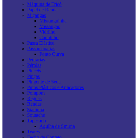
Máquina de Tricô
Papel de Renda
Miçangas
Missanguinha
Missangão
Vidrilho
Canutilho
Passa Elástico
Passamanarias
Ponto Curva
Pedrarias
Pérolas
Pincéis
Pinças
Pingente de Seda
Pinos Plásticos e Aplicadores
Pompom
Réguas
Rendas
Sianinha
Soutache
Tapeçaria
Agulha de Smirna
Teares
Fecho de Contato