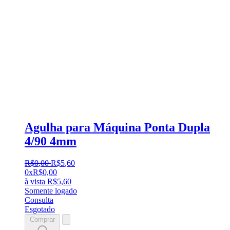
Agulha para Máquina Ponta Dupla
4/90 4mm
R$
0
,
00
R$
5
,
60
0x
R$
0,00
à vista
R$
5,60
Somente logado
Consulta
Esgotado
Comprar