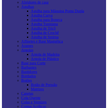
Abridores de casa
Agulhas
Agulha para Máquina Ponta Dupla
Agulha Curva
Agulha para Boneca
Agulha Tunisiana
Agulha de Tricô
Agulha de Crochê
Agulha de Smirna
Alfinetes e Base Magnética
Arames
Argolas
Argola de Madeira
Argola de Plástico
Base para Corte
Barbantes
Bastidores
Bordados
Botões
Botão de Pressão
Matrizes
Canetas
Cola Quente
Colas e Vernizes
Contas Acrílicas