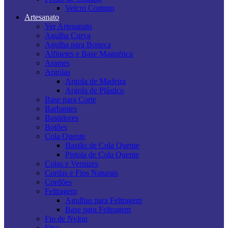
Velcro Comum
Artesanato
Ver Artesanato
Agulha Curva
Agulha para Boneca
Alfinetes e Base Magnética
Arames
Argolas
Argola de Madeira
Argola de Plástico
Base para Corte
Barbantes
Bastidores
Botões
Cola Quente
Bastão de Cola Quente
Pistola de Cola Quente
Colas e Vernizes
Cordas e Fios Naturais
Cordões
Feltragem
Agulhas para Feltragem
Base para Feltragem
Fio de Nylon
Fitas