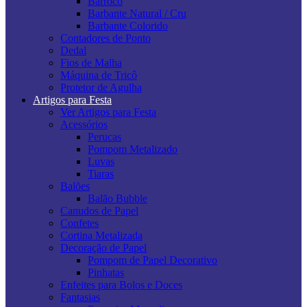
Barroco
Barbante Natural / Cru
Barbante Colorido
Contadores de Ponto
Dedal
Fios de Malha
Máquina de Tricô
Protetor de Agulha
Artigos para Festa
Ver Artigos para Festa
Acessórios
Perucas
Pompom Metalizado
Luvas
Tiaras
Balões
Balão Bubble
Canudos de Papel
Confetes
Cortina Metalizada
Decoração de Papel
Pompom de Papel Decorativo
Pinhatas
Enfeites para Bolos e Doces
Fantasias