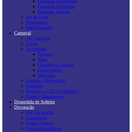
Fantasias Masculinas
Fantasias Femininas
Fantasias Infantis
Fio de Fada
Maquiagem
Mini Pregador
Carnaval
Ver Carnaval
Glitter
Acessórios
Perucas
Tiara
Chapéus e Cartolas
Suspensórios
Máscaras
Confete e Serpentina
Fantasias
Pompom e Chicote Metálico
Tintas e Maquiagens
Despedida de Solteira
Decoração
Ver Decoração
Luminárias
Outros Artigos
Pratos Decorativos