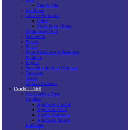
Fita de Juta
Fita Floral
Glitter e Purpurina
Glitter
Pó de Ouro / Prata
Máquina de Tricô
Patchwork
Pincéis
Pinças
Pinos Plásticos e Aplicadores
Pompom
Réguas
Sacolinha de Voal / Organza
Tapeçaria
Teares
Tintas e Corantes
Crochê e Tricô
Ver Crochê e Tricô
Agulhas
Agulha de Crochê
Agulha de Tricô
Agulha Tunisiana
Agulha de Smirna
Barbantes