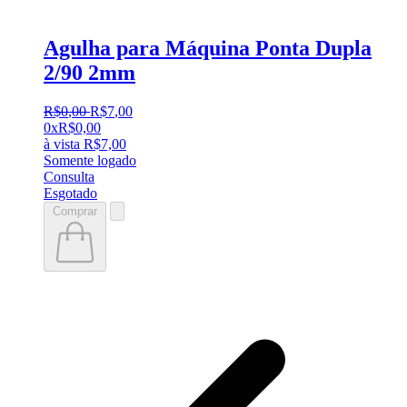
Agulha para Máquina Ponta Dupla
2/90 2mm
R$
0
,
00
R$
7
,
00
0x
R$
0,00
à vista
R$
7,00
Somente logado
Consulta
Esgotado
Comprar