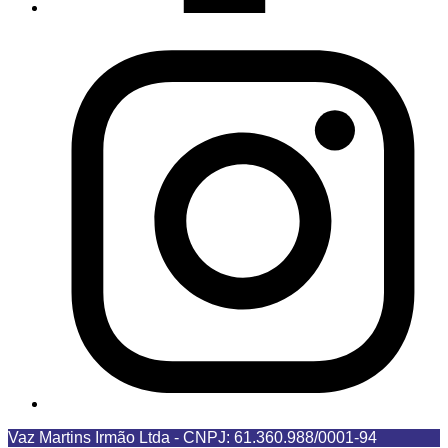
Vaz Martins Irmão Ltda
-
CNPJ: 61.360.988/0001-94