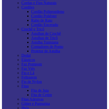
Cordas e Fios Naturais
Cordões
Cordão Polipropileno
Cordão Poliéster
Rabo de Rato
Cordão Encerado
Crochê e Tricô
Agulhas de Crochê
Agulhas de Tricô
Agulha Tunisiana
Contadores de Ponto
Protetor de Agulha
Dedal
Elásticos
Faz Pompom
Faz Viés
Fio e Lã
Feltragem
Fio de Nylon
Fitas
Fita de Juta
Fita de Cetim
Fitas Adesivas
Glitter e Purpurina
Ilhós