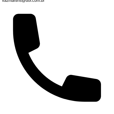
vazmartins@uol.com.br