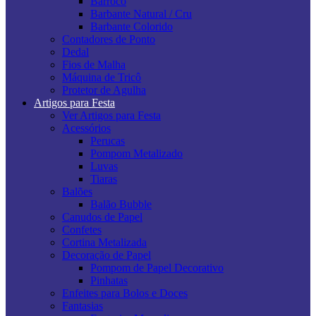
Barroco
Barbante Natural / Cru
Barbante Colorido
Contadores de Ponto
Dedal
Fios de Malha
Máquina de Tricô
Protetor de Agulha
Artigos para Festa
Ver Artigos para Festa
Acessórios
Perucas
Pompom Metalizado
Luvas
Tiaras
Balões
Balão Bubble
Canudos de Papel
Confetes
Cortina Metalizada
Decoração de Papel
Pompom de Papel Decorativo
Pinhatas
Enfeites para Bolos e Doces
Fantasias