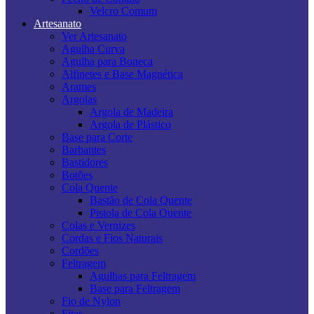
Velcro Comum
Artesanato
Ver Artesanato
Agulha Curva
Agulha para Boneca
Alfinetes e Base Magnética
Arames
Argolas
Argola de Madeira
Argola de Plástico
Base para Corte
Barbantes
Bastidores
Botões
Cola Quente
Bastão de Cola Quente
Pistola de Cola Quente
Colas e Vernizes
Cordas e Fios Naturais
Cordões
Feltragem
Agulhas para Feltragem
Base para Feltragem
Fio de Nylon
Fitas