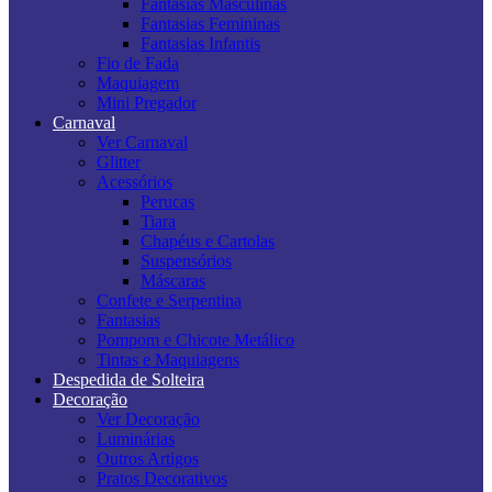
Fantasias Masculinas
Fantasias Femininas
Fantasias Infantis
Fio de Fada
Maquiagem
Mini Pregador
Carnaval
Ver Carnaval
Glitter
Acessórios
Perucas
Tiara
Chapéus e Cartolas
Suspensórios
Máscaras
Confete e Serpentina
Fantasias
Pompom e Chicote Metálico
Tintas e Maquiagens
Despedida de Solteira
Decoração
Ver Decoração
Luminárias
Outros Artigos
Pratos Decorativos