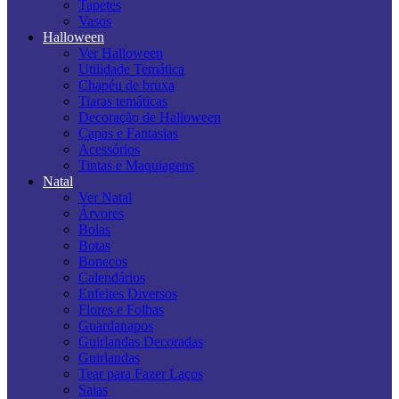
Tapetes
Vasos
Halloween
Ver Halloween
Utilidade Temática
Chapéu de bruxa
Tiaras temáticas
Decoração de Halloween
Capas e Fantasias
Acessórios
Tintas e Maquiagens
Natal
Ver Natal
Árvores
Bolas
Botas
Bonecos
Calendários
Enfeites Diversos
Flores e Folhas
Guardanapos
Guirlandas Decoradas
Guirlandas
Tear para Fazer Laços
Saias