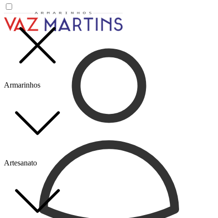
Armarinhos
Artesanato