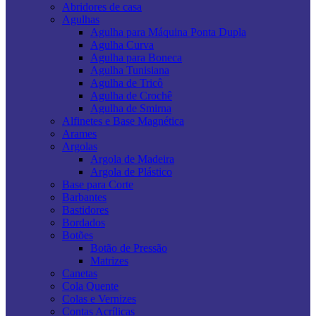
Abridores de casa
Agulhas
Agulha para Máquina Ponta Dupla
Agulha Curva
Agulha para Boneca
Agulha Tunisiana
Agulha de Tricô
Agulha de Crochê
Agulha de Smirna
Alfinetes e Base Magnética
Arames
Argolas
Argola de Madeira
Argola de Plástico
Base para Corte
Barbantes
Bastidores
Bordados
Botões
Botão de Pressão
Matrizes
Canetas
Cola Quente
Colas e Vernizes
Contas Acrílicas