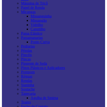
Máquina de Tricô
Papel de Renda
Miçangas
Missanguinha
Missangão
Vidrilho
Canutilho
Passa Elástico
Passamanarias
Ponto Curva
Pedrarias
Pérolas
Pincéis
Pinças
Pingente de Seda
Pinos Plásticos e Aplicadores
Pompom
Réguas
Rendas
Sianinha
Soutache
Tapeçaria
Agulha de Smirna
Teares
Fecho de Contato