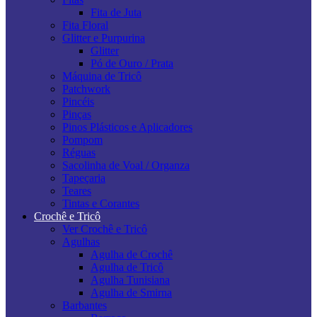
Fita de Juta
Fita Floral
Glitter e Purpurina
Glitter
Pó de Ouro / Prata
Máquina de Tricô
Patchwork
Pincéis
Pinças
Pinos Plásticos e Aplicadores
Pompom
Réguas
Sacolinha de Voal / Organza
Tapeçaria
Teares
Tintas e Corantes
Crochê e Tricô
Ver Crochê e Tricô
Agulhas
Agulha de Crochê
Agulha de Tricô
Agulha Tunisiana
Agulha de Smirna
Barbantes