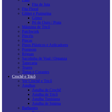
Fita de Juta
Fita Floral
Glitter e Purpurina
Glitter
Pó de Ouro / Prata
Máquina de Tricô
Patchwork
Pincéis
Pinças
Pinos Plásticos e Aplicadores
Pompom
Réguas
Sacolinha de Voal / Organza
Tapeçaria
Teares
Tintas e Corantes
Crochê e Tricô
Ver Crochê e Tricô
Agulhas
Agulha de Crochê
Agulha de Tricô
Agulha Tunisiana
Agulha de Smirna
Barbantes