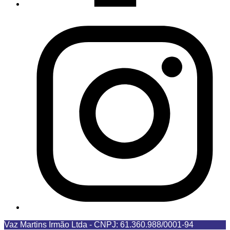
Vaz Martins Irmão Ltda
-
CNPJ: 61.360.988/0001-94