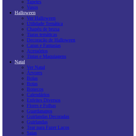
Tapetes
Vasos
Halloween
Ver Halloween
Utilidade Temática
Chapéu de bruxa
Tiaras temáticas
Decoração de Halloween
Capas e Fantasias
Acessórios
Tintas e Maquiagens
Natal
Ver Natal
Árvores
Bolas
Botas
Bonecos
Calendários
Enfeites Diversos
Flores e Folhas
Guardanapos
Guirlandas Decoradas
Guirlandas
Tear para Fazer Laços
Saias