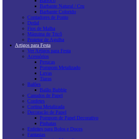
Barroco
Barbante Natural / Cru
Barbante Colorido
Contadores de Ponto
Dedal
Fios de Malha
Máquina de Tricô
Protetor de Agulha
Artigos para Festa
Ver Artigos para Festa
Acessórios
Perucas
Pompom Metalizado
Luvas
Tiaras
Balões
Balão Bubble
Canudos de Papel
Confetes
Cortina Metalizada
Decoração de Papel
Pompom de Papel Decorativo
Pinhatas
Enfeites para Bolos e Doces
Fantasias