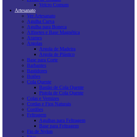
Velcro Comum
Artesanato
Ver Artesanato
Agulha Curva
Agulha para Boneca
Alfinetes e Base Magnética
Arames
Argolas
Argola de Madeira
Argola de Plástico
Base para Corte
Barbantes
Bastidores
Botões
Cola Quente
Bastão de Cola Quente
Pistola de Cola Quente
Colas e Vernizes
Cordas e Fios Naturais
Cordões
Feltragem
Agulhas para Feltragem
Base para Feltragem
Fio de Nylon
Fitas