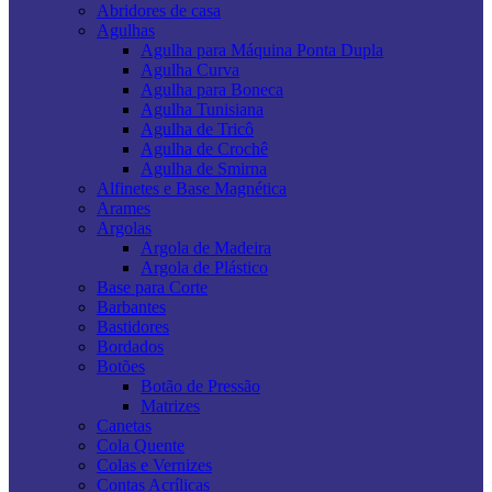
Abridores de casa
Agulhas
Agulha para Máquina Ponta Dupla
Agulha Curva
Agulha para Boneca
Agulha Tunisiana
Agulha de Tricô
Agulha de Crochê
Agulha de Smirna
Alfinetes e Base Magnética
Arames
Argolas
Argola de Madeira
Argola de Plástico
Base para Corte
Barbantes
Bastidores
Bordados
Botões
Botão de Pressão
Matrizes
Canetas
Cola Quente
Colas e Vernizes
Contas Acrílicas