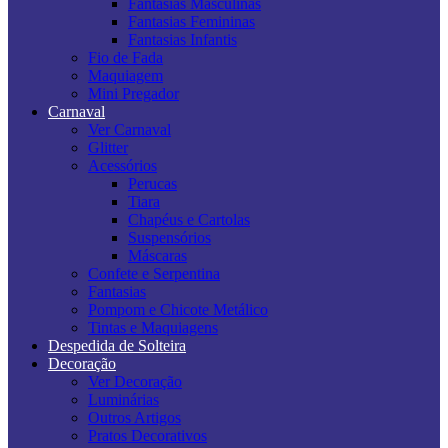
Fantasias Masculinas
Fantasias Femininas
Fantasias Infantis
Fio de Fada
Maquiagem
Mini Pregador
Carnaval
Ver Carnaval
Glitter
Acessórios
Perucas
Tiara
Chapéus e Cartolas
Suspensórios
Máscaras
Confete e Serpentina
Fantasias
Pompom e Chicote Metálico
Tintas e Maquiagens
Despedida de Solteira
Decoração
Ver Decoração
Luminárias
Outros Artigos
Pratos Decorativos