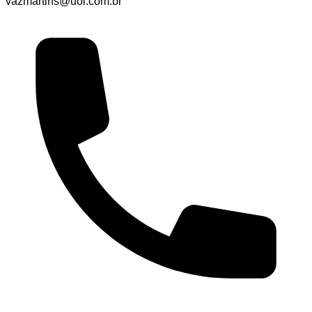
vazmartins@uol.com.br