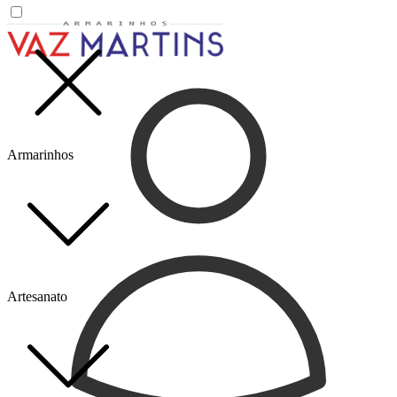
Armarinhos
Artesanato