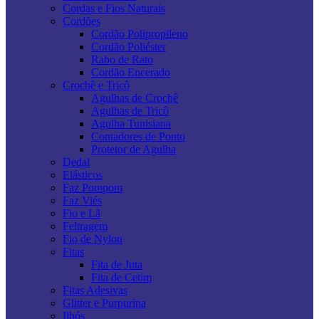
Cordas e Fios Naturais
Cordões
Cordão Polipropileno
Cordão Poliéster
Rabo de Rato
Cordão Encerado
Crochê e Tricô
Agulhas de Crochê
Agulhas de Tricô
Agulha Tunisiana
Contadores de Ponto
Protetor de Agulha
Dedal
Elásticos
Faz Pompom
Faz Viés
Fio e Lã
Feltragem
Fio de Nylon
Fitas
Fita de Juta
Fita de Cetim
Fitas Adesivas
Glitter e Purpurina
Ilhós