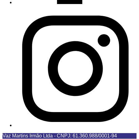
Vaz Martins Irmão Ltda
-
CNPJ: 61.360.988/0001-94