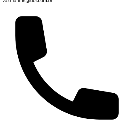
vazmartins@uol.com.br