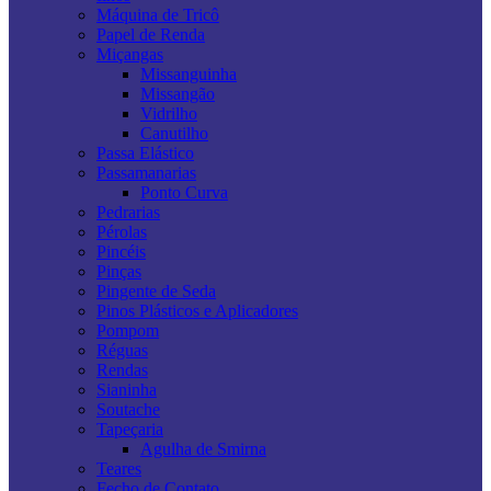
Máquina de Tricô
Papel de Renda
Miçangas
Missanguinha
Missangão
Vidrilho
Canutilho
Passa Elástico
Passamanarias
Ponto Curva
Pedrarias
Pérolas
Pincéis
Pinças
Pingente de Seda
Pinos Plásticos e Aplicadores
Pompom
Réguas
Rendas
Sianinha
Soutache
Tapeçaria
Agulha de Smirna
Teares
Fecho de Contato