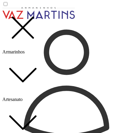
Armarinhos
Artesanato