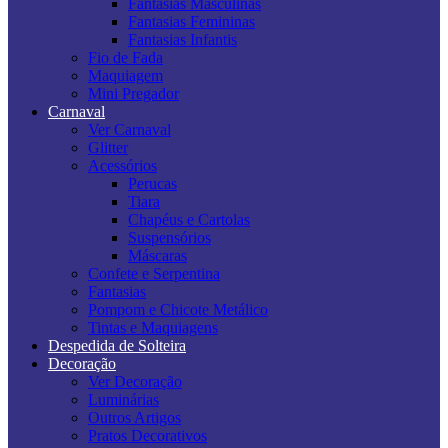
Fantasias Masculinas
Fantasias Femininas
Fantasias Infantis
Fio de Fada
Maquiagem
Mini Pregador
Carnaval
Ver Carnaval
Glitter
Acessórios
Perucas
Tiara
Chapéus e Cartolas
Suspensórios
Máscaras
Confete e Serpentina
Fantasias
Pompom e Chicote Metálico
Tintas e Maquiagens
Despedida de Solteira
Decoração
Ver Decoração
Luminárias
Outros Artigos
Pratos Decorativos