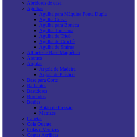
Abridores de casa
Agulhas
Agulha para Máquina Ponta Dupla
Agulha Curva
Agulha para Boneca
Agulha Tunisiana
Agulha de Tricô
Agulha de Crochê
Agulha de Smirna
Alfinetes e Base Magnética
Arames
Argolas
Argola de Madeira
Argola de Plástico
Base para Corte
Barbantes
Bastidores
Bordados
Botões
Botão de Pressão
Matrizes
Canetas
Cola Quente
Colas e Vernizes
Contas Acrílicas