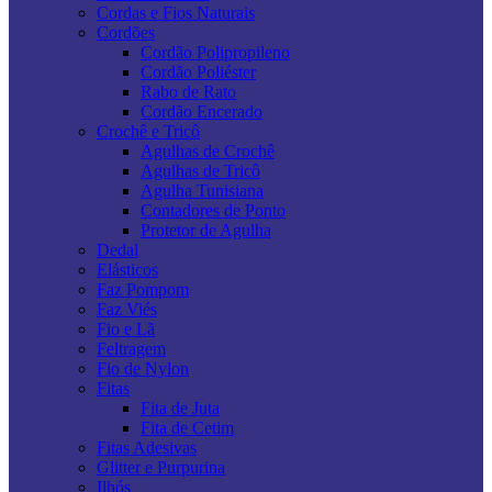
Cordas e Fios Naturais
Cordões
Cordão Polipropileno
Cordão Poliéster
Rabo de Rato
Cordão Encerado
Crochê e Tricô
Agulhas de Crochê
Agulhas de Tricô
Agulha Tunisiana
Contadores de Ponto
Protetor de Agulha
Dedal
Elásticos
Faz Pompom
Faz Viés
Fio e Lã
Feltragem
Fio de Nylon
Fitas
Fita de Juta
Fita de Cetim
Fitas Adesivas
Glitter e Purpurina
Ilhós