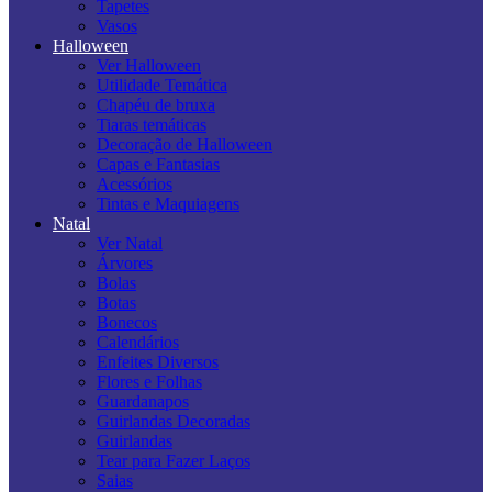
Tapetes
Vasos
Halloween
Ver Halloween
Utilidade Temática
Chapéu de bruxa
Tiaras temáticas
Decoração de Halloween
Capas e Fantasias
Acessórios
Tintas e Maquiagens
Natal
Ver Natal
Árvores
Bolas
Botas
Bonecos
Calendários
Enfeites Diversos
Flores e Folhas
Guardanapos
Guirlandas Decoradas
Guirlandas
Tear para Fazer Laços
Saias