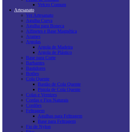
Velcro Comum
Artesanato
Ver Artesanato
Agulha Curva
Agulha para Boneca
Alfinetes e Base Magnética
Arames
Argolas
Argola de Madeira
Argola de Plástico
Base para Corte
Barbantes
Bastidores
Botões
Cola Quente
Bastão de Cola Quente
Pistola de Cola Quente
Colas e Vernizes
Cordas e Fios Naturais
Cordões
Feltragem
Agulhas para Feltragem
Base para Feltragem
Fio de Nylon
Fitas