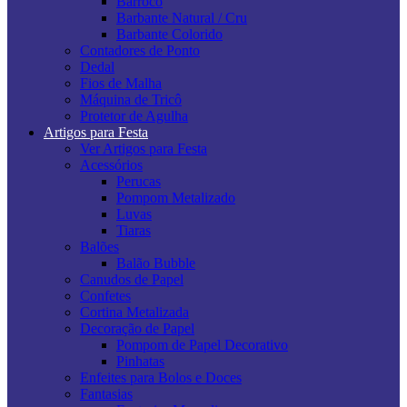
Barroco
Barbante Natural / Cru
Barbante Colorido
Contadores de Ponto
Dedal
Fios de Malha
Máquina de Tricô
Protetor de Agulha
Artigos para Festa
Ver Artigos para Festa
Acessórios
Perucas
Pompom Metalizado
Luvas
Tiaras
Balões
Balão Bubble
Canudos de Papel
Confetes
Cortina Metalizada
Decoração de Papel
Pompom de Papel Decorativo
Pinhatas
Enfeites para Bolos e Doces
Fantasias