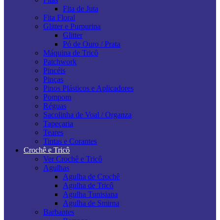
Fita de Juta
Fita Floral
Glitter e Purpurina
Glitter
Pó de Ouro / Prata
Máquina de Tricô
Patchwork
Pincéis
Pinças
Pinos Plásticos e Aplicadores
Pompom
Réguas
Sacolinha de Voal / Organza
Tapeçaria
Teares
Tintas e Corantes
Crochê e Tricô
Ver Crochê e Tricô
Agulhas
Agulha de Crochê
Agulha de Tricô
Agulha Tunisiana
Agulha de Smirna
Barbantes